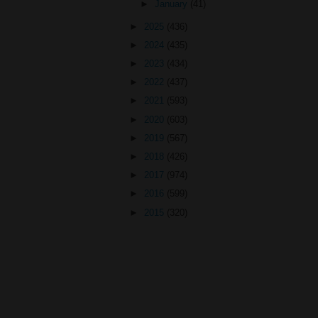
►
January
(41)
►
2025
(436)
►
2024
(435)
►
2023
(434)
►
2022
(437)
►
2021
(593)
►
2020
(603)
►
2019
(567)
►
2018
(426)
►
2017
(974)
►
2016
(599)
►
2015
(320)