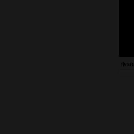
TÌM KIẾ