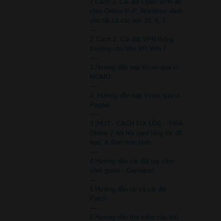
2.Cách 1: Cài đặt Open VPN để
chơi Online PvP, Worldtour dành
cho tất cả các win 10, 8, 7
----
2'.Cách 2: Cài đặt VPN thông
thường cho Win XP, Win 7
----
3.Hướng dẫn nạp Vcoin qua ví
MOMO
----
4. Hướng dẫn nạp Vcoin qua ví
Paypal
----
3.[HOT - CÁCH FIX LỖI] - "FIFA
Online 2 đòi hỏi card tăng tốc đồ
họa" & Đen màn hình
----
4.Hướng dẫn cài đặt tay cầm
chơi game - Gamepad
----
5.Hướng dẫn tải và cài đặt
Patch
----
6.Hướng dẫn tìm kiếm cầu thủ