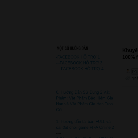
MỘT SỐ HƯỚNG DẪN
Khuyến
100% f
-FACEBOOK HỖ TRỢ 1
---FACEBOOK HỖ TRỢ 3
----FACEBOOK HỖ TRỢ 4
Nh
0. Hướng Dẫn Sử Dụng 2 Vật
Phẩm: Vật Phẩm Bảo Hiểm Gia
Hạn và Vật Phẩm Gia Hạn Trọn
Gói
----
1. Hướng dẫn tải bản FULL và
cài đặt chơi game FIFA Online 2
----