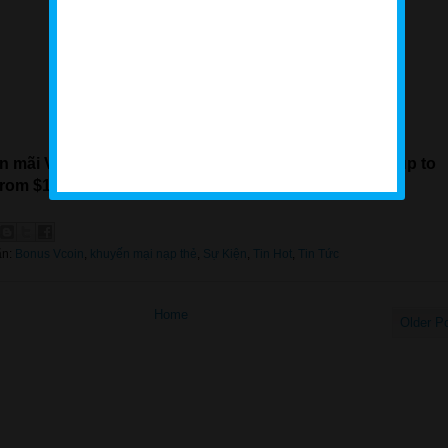
 mãi Vcoin lên tới 100% từ mốc 300K (Bonus Vcoin up to
rom $13.45 when you donate)
ãn:
Bonus Vcoin
,
khuyến mại nạp thẻ
,
Sự Kiện
,
Tin Hot
,
Tin Tức
Home
Older P