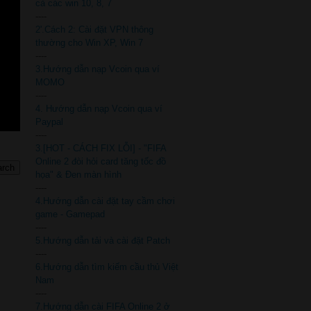
cả các win 10, 8, 7
----
2'.Cách 2: Cài đặt VPN thông
thường cho Win XP, Win 7
----
3.Hướng dẫn nạp Vcoin qua ví
MOMO
----
4. Hướng dẫn nạp Vcoin qua ví
Paypal
----
3.[HOT - CÁCH FIX LỖI] - "FIFA
Online 2 đòi hỏi card tăng tốc đồ
họa" & Đen màn hình
----
4.Hướng dẫn cài đặt tay cầm chơi
game - Gamepad
----
5.Hướng dẫn tải và cài đặt Patch
----
6.Hướng dẫn tìm kiếm cầu thủ Việt
Nam
----
7.Hướng dẫn cài FIFA Online 2 ở