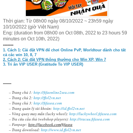
Thời gian: Từ 08h00 ngày 08/10/2022 ~ 23h59 ngày
10/10/2022 (giờ Việt Nam)
Eng: (duration from 08h00 on Oct 08th, 2022 to 23 hours 59
minutes on Oct 10th, 2022)
-------
1. Cách 1:
Cài đặt VPN để chơi Online PvP, Worldtour dành cho tất
cả các win 10, 8, 7
2. Cách 2: Cài đặt VPN thông thường cho Win XP, Win 7
3. Tri ân VIP USER (Gratitude To VIP USER)
-------
– Trang chủ 1:
http://fifaonline2sea.com
– Trang chủ 2:
http://ffol2vn.net
– Trang chủ 3:
http://fifasea.com
– Trang quản lý tài khoản:
http://id.ffol2vn.net
– Vòng quay may mắn (lucky wheel):
http://luckywheel.fifasea.com
– Tra cứu cầu thủ (webshop players):
http://tracuu.fifasea.com
– Fanpage:
http://facebook.com/fifasea
– Trang download:
http://www.id.ffol2vn.net