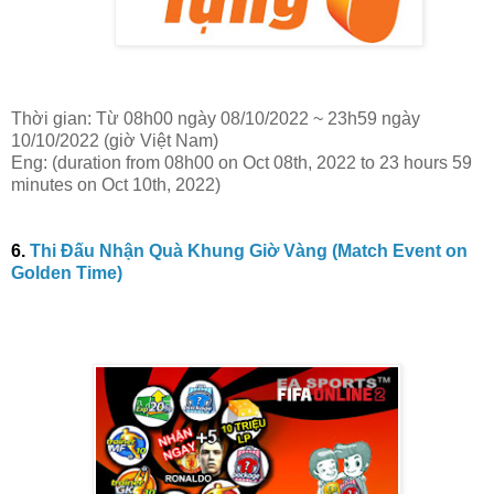
Thời gian: Từ 08h00 ngày 08/10/2022 ~ 23h59 ngày
10/10/2022 (giờ Việt Nam)
Eng: (duration from 08h00 on Oct 08th, 2022 to 23 hours 59
minutes on Oct 10th, 2022)
6.
Thi Đấu Nhận Quà Khung Giờ Vàng (Match Event on
Golden Time)