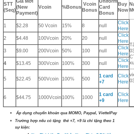
Giá Mới
Uniform
STT
Vcoin
Buy
N
(New
Vcoin
%Bonus
Card
(Seq)
Bonus
Now
M
Payment)
Bonus
Click
1
$2.28
50 Vcoin
15%
8
null
Here
Click
2
$4.48
100Vcoin
20%
20
null
Here
T
Click
3
$9.00
200Vcoin
50%
100
null
0
Here
C
Click
xu
4
$13.45
300Vcoin
100%
300
null
Here
--
vi
1 card
Click
5
$22.45
500Vcoin
100%
500
0
+7
Here
1 card
Click
6
$44.75
1000Vcoin
100%
1000
+9
Here
Áp dụng chuyển khoản qua MOMO, Paypal, ViettelPay
Trường hợp nếu có tặng thẻ +7, +9 là chỉ tặng theo 1
sự kiện: