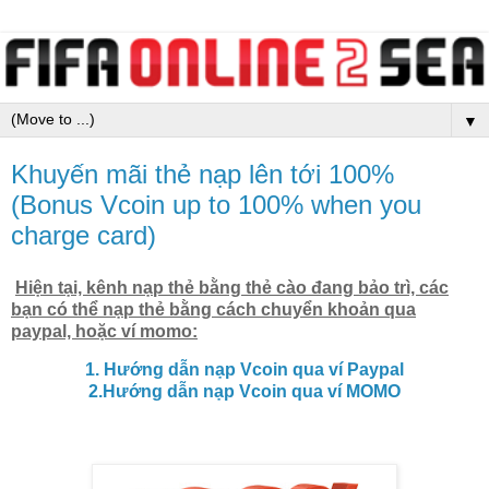
▼
Khuyến mãi thẻ nạp lên tới 100%
(Bonus Vcoin up to 100% when you
charge card)
Hiện tại, kênh nạp thẻ bằng thẻ cào đang bảo trì, các
bạn có thể nạp thẻ bằng cách chuyển khoản qua
paypal, hoặc ví momo:
1. Hướng dẫn nạp Vcoin qua ví Paypal
2.Hướng dẫn nạp Vcoin qua ví MOMO