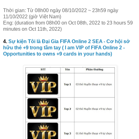
Thời gian: Từ 08h00 ngày 08/10/2022 ~ 23h59 ngày
11/10/2022 (giờ Việt Nam)
Eng: (duration from 08h00 on Oct 08th, 2022 to 23 hours 59
minutes on Oct 11th, 2022)
4.
Sự kiện Tôi là Đại Gia FIFA Online 2 SEA - Cơ hội sở
hữu thẻ +9 trong tầm tay ( I am VIP of FIFA Online 2 -
Opportunities to owns +9 cards in your hands)