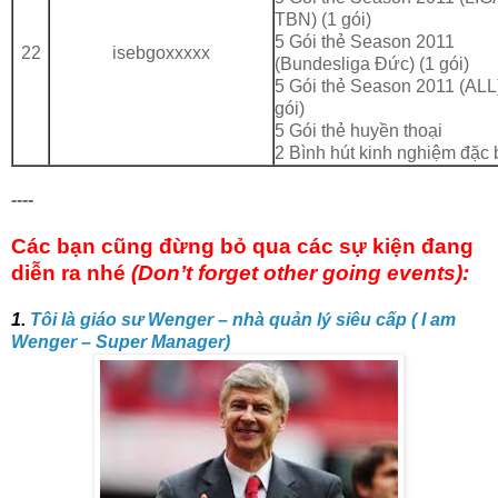
TBN) (1 gói)
5 Gói thẻ Season 2011
22
isebgoxxxxx
(Bundesliga Đức) (1 gói)
5 Gói thẻ Season 2011 (ALL)
gói)
5 Gói thẻ huyền thoại
2 Bình hút kinh nghiệm đặc 
----
Các bạn cũng đừng bỏ qua các sự kiện đang
diễn ra nhé
(Don’t forget other going events):
1.
Tôi là giáo sư Wenger – nhà quản lý siêu cấp ( I am
Wenger – Super Manager)