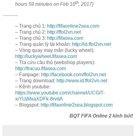
th
hours 59 minutes on Feb 10
, 2017)
———
– Trang chủ 1:
http://fifaonline2sea.com
– Trang chủ 2:
http://ffol2vn.net
– Trang chủ 3:
http://fifasea.com
– Trang quản lý tài khoản:
http://id.ffol2vn.net
– Vòng quay may mắn (lucky wheel):
http://luckywheel.fifasea.com
– Tra cứu cầu thủ (webshop players):
http://tracuu.fifasea.com
– Fanpage:
http://facebook.com/ffol2vn.net
– Trang download:
http://www.id.ffol2vn.net
– Kênh youtube:
https://www.youtube.com/channel/UCGIT-
xiYUjMxaXDFk-8rvdA
– Blogspot:
http://fifaonline2sea.blogspot.com
BQT FIFA Online 2 kính bút!