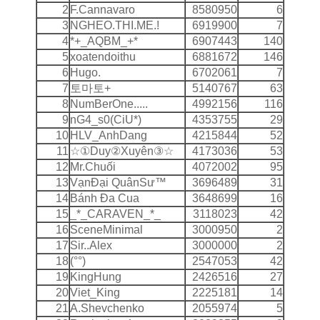
2
F.Cannavaro
8580950
6
3
NGHEO.THI.ME.!
6919900
7
4
*+_AQBM_+*
6907443
140
5
xoatendoithu
6881672
146
6
Hugo.
6702061
7
7
토마토+
5140767
63
8
NumBerOne.....
4992156
116
9
nG4_s0(CiU*)
4353755
29
10
HLV_AnhDang
4215844
52
11
☆①Duy②Xuyên③☆
4173036
53
12
Mr.Chuối
4072002
95
13
VạnÐại QuânSư™
3696489
31
14
Bánh Ða Cua
3648699
16
15
_*_CARAVEN_*_
3118023
42
16
SceneMinimal
3000950
2
17
Sir..Alex
3000000
2
18
(°°)
2547053
42
19
KingHung
2426516
27
20
Viet_King
2225181
14
21
A.Shevchenko
2055974
5