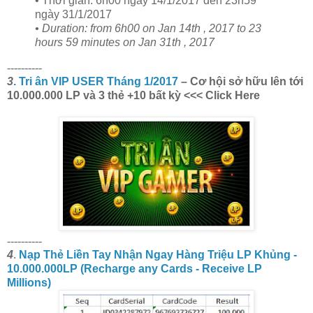
• Thời gian: 6h00 ngày 14/1/2017 đến 23h59
ngày 31/1/2017
• Duration: from 6h00 on Jan 14th , 2017 to 23
hours 59 minutes on Jan 31th , 2017
----------
3
. Tri ân VIP USER Tháng 1/2017
– Cơ hội sở hữu lên tới
10.000.000 LP và 3 thẻ +10 bất kỳ <<< Click Here
----------
4
.
Nạp Thẻ Liền Tay Nhận Ngay Hàng Triệu LP Khủng -
10.000.000LP (Recharge any Cards - Receive LP
Millions)