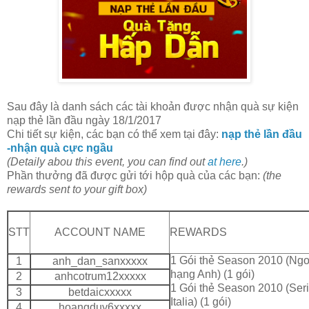
Sau đây là danh sách các tài khoản được nhận quà sự kiện
nạp thẻ lần đầu ngày 18/1/2017
Chi tiết sự kiện, các bạn có thể xem tại đây:
nạp thẻ lần đầu
-nhận quà cực ngầu
(Detaily abou this event, you can find out
at here
.)
Phần thưởng đã được gửi tới hộp quà của các bạn:
(the
rewards sent to your gift box)
STT
ACCOUNT NAME
REWARDS
1 Gói thẻ Season 2010 (Ngo
1
anh_dan_sanxxxxx
hạng Anh) (1 gói)
2
anhcotrum12xxxxx
1 Gói thẻ Season 2010 (Ser
3
betdaicxxxxx
Italia) (1 gói)
4
hoangduy6xxxxx