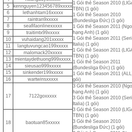
1 Gói thẻ Season 2010 (LIG
5
kennguyen123456789xxxxx
TBN) (1 gói)
6
lethanhtam16xxxxx
1 Gói thẻ Season 2010
7
raintran9xxxxx
(Bundesliga Đức) (1 gói)
8
seafifaonlinexxxxx
1 Gói thẻ Season 2011 (Ngo
hạng Anh) (1 gói)
9
traitimtx99xxxxx
1 Gói thẻ Season 2011 (Seri
10
vuhaidang201xxxxx
Italia) (1 gói)
11
langtuvungcao199xxxxx
1 Gói thẻ Season 2011 (LIG
12
malomack20xxxxx
TBN) (1 gói)
13
mientaydethuong999xxxxx
1 Gói thẻ Season 2011
14
sieusao999xxxxx
(Bundesliga Đức) (1 gói)
15
sinkender199xxxxx
1 Gói thẻ Season 2011 (ALL)
16
wartwinsxxxxx
gói)
3 Gói thẻ Season 2010 (Ngo
hạng Anh) (1 gói)
17
7122goxxxxx
3 Gói thẻ Season 2010 (Ser
Italia) (1 gói)
3 Gói thẻ Season 2010 (LIG
TBN) (1 gói)
3 Gói thẻ Season 2010
18
baotuan85xxxxx
(Bundesliga Đức) (1 gói)