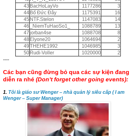
43
BacHoLayVo
1177286
3
44
Bố Ðức Ðây
1175391
16
45
NTF.Stelon
1147083
14
46
_NiemTuHaoSo1_
1088789
13
47
jorban4se
1088708
8
48
Elyone20
1064694
2
49
THEHE1992
1046985
3
50
Rudi-Voller
1020000
2
----
Các bạn cũng đừng bỏ qua các sự kiện đang
diễn ra nhé
(Don’t forget other going events):
1.
Tôi là giáo sư Wenger – nhà quản lý siêu cấp ( I am
Wenger – Super Manager)