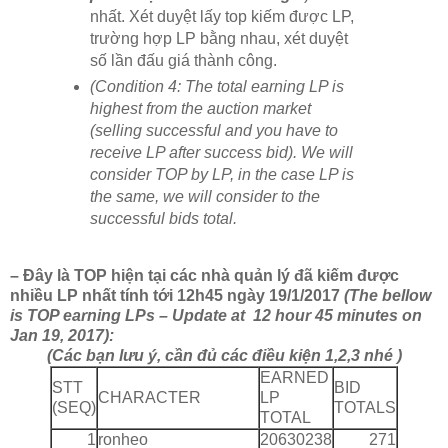
nhất. Xét duyệt lấy top kiếm được LP,
trường hợp LP bằng nhau, xét duyệt
số lần đấu giá thành công.
(Condition 4: The total earning LP is
highest from the auction market
(selling successful and you have to
receive LP after success bid). We will
consider TOP by LP, in the case LP is
the same, we will consider to the
successful bids total.
– Đây là TOP hiện tại các nhà quản lý đã kiếm được
nhiều LP nhất tính tới 12h45 ngày 19/1/2017
(The bellow
is TOP earning LPs – Update at 12 hour 45 minutes on
Jan 19, 2017):
(Các bạn lưu ý, cần đủ các điều kiện 1,2,3 nhé )
EARNED
STT
BID
CHARACTER
LP
(SEQ)
TOTALS
TOTAL
1
ronheo
20630238
271