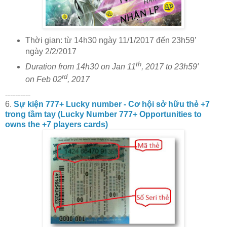
Thời gian: từ 14h30 ngày 11/1/2017 đến 23h59’
ngày 2/2/2017
th
Duration from 14h30 on Jan 11
, 2017 to 23h59′
rd
on Feb
02
, 2017
----------
6.
Sự kiện 777+ Lucky number - Cơ hội sở hữu thẻ +7
trong tầm tay (Lucky Number 777+ Opportunities to
owns the +7 players cards)