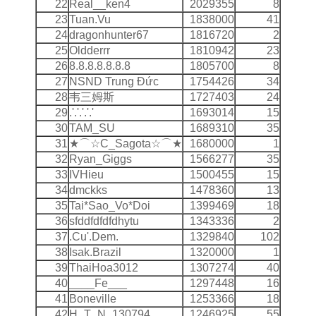
22
Real__ken4
2029355
8
23
Tuan.Vu
1838000
41
24
dragonhunter67
1816720
2
25
Oldderrr
1810942
23
26
8.8.8.8.8.8.8
1805700
8
27
NSND Trung Ðức
1754426
34
28
韦三姆斯
1727403
24
29
.'.'.'.'.'
1693014
15
30
TAM_SU
1689310
35
31
★⌒☆C_Sagota☆⌒★
1680000
1
32
Ryan_Giggs
1566277
35
33
IVHieu
1500455
15
34
dmckks
1478360
13
35
Tai*Sao_Vo*Doi
1399469
18
36
sfddfdfdfdhytu
1343336
2
37
.Cu'.Dem.
1329840
102
38
Isak.Brazil
1320000
1
39
ThaiHoa3012
1307274
40
40
____Fe___
1297448
16
41
Boneville
1253366
18
42
H_T_N_130794
1246925
55