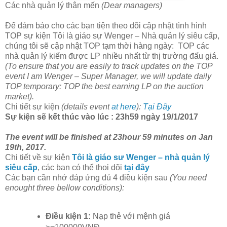
Các nhà quản lý thân mến
(Dear managers)
Để đảm bảo cho các bạn tiện theo dõi cập nhật tình hình
TOP sự kiện Tôi là giáo sự Wenger – Nhà quản lý siêu cấp,
chúng tôi sẽ cập nhật TOP tạm thời hàng ngày: TOP các
nhà quản lý kiếm được LP nhiều nhất từ thị trường đấu giá.
(
To
ensure that
you are
easily to track
updates on the
TOP
event I am Wenger – Super Manager
,
we
will update
daily
TOP
temporary
:
TOP the best earning LP on the auction
market
).
Chi tiết sự kiện
(details event
at here
):
Tại Đây
Sự kiện sẽ kết thúc vào lúc : 23h59 ngày 19/1/2017
The event will be finished at 23hour 59 minutes on Jan
19th, 2017.
Chi tiết về sự kiện
Tôi là giáo sư Wenger – nhà quản lý
siêu cấp
, các bạn có thể thoi dõi
tại đây
Các bạn cần nhớ đáp ứng đủ 4 điều kiện sau
(You need
enought three bellow conditions):
Điều kiện 1:
Nạp thẻ với mệnh giá