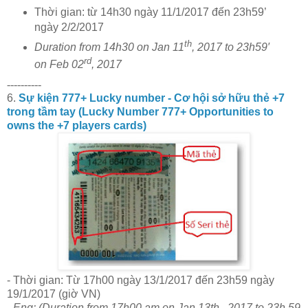
Thời gian: từ 14h30 ngày 11/1/2017 đến 23h59’
ngày 2/2/2017
th
Duration from 14h30 on Jan 11
, 2017 to 23h59′
rd
on Feb
02
, 2017
----------
6.
Sự kiện 777+ Lucky number - Cơ hội sở hữu thẻ +7
trong tầm tay (Lucky Number 777+ Opportunities to
owns the +7 players cards)
- Thời gian: Từ 17h00 ngày 13/1/2017 đến 23h59 ngày
19/1/2017 (giờ VN)
- Eng: (Duration from 17h00 am on Jan 13th , 2017 to 23h 59