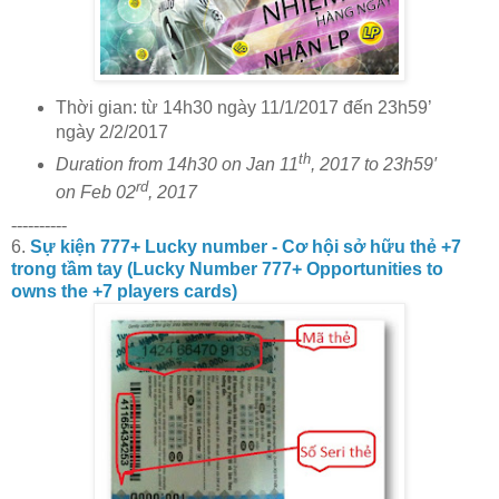
Thời gian: từ 14h30 ngày 11/1/2017 đến 23h59’
ngày 2/2/2017
th
Duration from 14h30 on Jan 11
, 2017 to 23h59′
rd
on Feb
02
, 2017
----------
6.
Sự kiện 777+ Lucky number - Cơ hội sở hữu thẻ +7
trong tầm tay (Lucky Number 777+ Opportunities to
owns the +7 players cards)