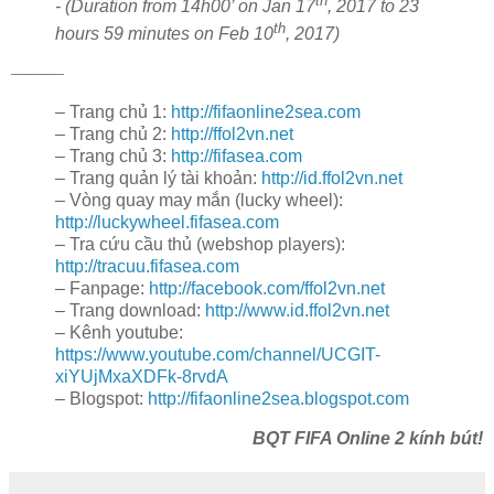
th
-
(Duration from 14h00’ on Jan 17
, 2017 to 23
th
hours 59 minutes on Feb 10
, 2017)
———
– Trang chủ 1:
http://fifaonline2sea.com
– Trang chủ 2:
http://ffol2vn.net
– Trang chủ 3:
http://fifasea.com
– Trang quản lý tài khoản:
http://id.ffol2vn.net
– Vòng quay may mắn (lucky wheel):
http://luckywheel.fifasea.com
– Tra cứu cầu thủ (webshop players):
http://tracuu.fifasea.com
– Fanpage:
http://facebook.com/ffol2vn.net
– Trang download:
http://www.id.ffol2vn.net
– Kênh youtube:
https://www.youtube.com/channel/UCGIT-
xiYUjMxaXDFk-8rvdA
– Blogspot:
http://fifaonline2sea.blogspot.com
BQT FIFA Online 2 kính bút!