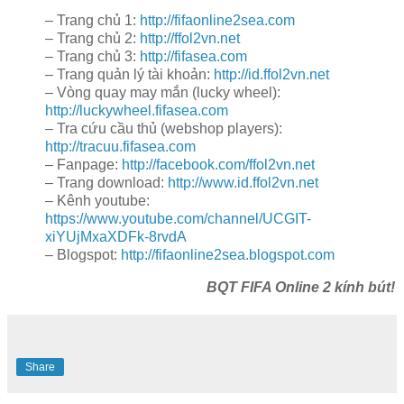
– Trang chủ 1:
http://fifaonline2sea.com
– Trang chủ 2:
http://ffol2vn.net
– Trang chủ 3:
http://fifasea.com
– Trang quản lý tài khoản:
http://id.ffol2vn.net
– Vòng quay may mắn (lucky wheel):
http://luckywheel.fifasea.com
– Tra cứu cầu thủ (webshop players):
http://tracuu.fifasea.com
– Fanpage:
http://facebook.com/ffol2vn.net
– Trang download:
http://www.id.ffol2vn.net
– Kênh youtube:
https://www.youtube.com/channel/UCGIT-
xiYUjMxaXDFk-8rvdA
– Blogspot:
http://fifaonline2sea.blogspot.com
BQT FIFA Online 2 kính bút!
Share