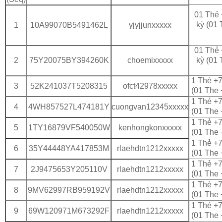
01 Thẻ 
kỳ (01 
1
10A99070B5491462L
yjyjjunxxxxx
01 Thẻ 
2
75Y20075BY394260K
choemixxxxx
kỳ (01 
1 Thẻ +7
3
52K241037T5208315
ofct42978xxxxx
(01 The 
1 Thẻ +7
4
4WH857527L474181Y
cuongvan12345xxxxx
(01 The 
1 Thẻ +7
5
1TY16879VF540050W
kenhongkonxxxxx
(01 The 
1 Thẻ +7
6
35Y44448YA417853M
rlaehdtn1212xxxxx
(01 The 
1 Thẻ +7
7
2J9475653Y205110V
rlaehdtn1212xxxxx
(01 The 
1 Thẻ +7
8
9MV62997RB959192V
rlaehdtn1212xxxxx
(01 The 
1 Thẻ +7
9
69W120971M673292F
rlaehdtn1212xxxxx
(01 The 