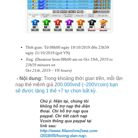
Thời gian: Từ 08h00 ngày 19/10/2019 đến 23h59
ngày 21/10/2019 (giờ VN)
Eng: (Duration from 08h00 am on
Oct 19th, 2019 to
23h59 minutes on
Oct 21th, 2019
– VN hours)
- Nội dung:
Trong khoảng thời gian trên, mỗi lần
nạp thẻ mệnh giá 2
00.000vnđ (~200Vcoin) bạn
sẽ được tặng 1 thẻ +7 tự chọn bất kỳ.
Chú ý: Hiện tại, chúng tôi
không hỗ trợ nạp thẻ điện
thoại.
Chỉ hỗ trợ nạp qua
paypal. Chi tiết cách nạp
Vcoin thông qua paypal tại
link sau:
http://www.fifaonline2sea.com
/2018/05/huong-dan-nap-