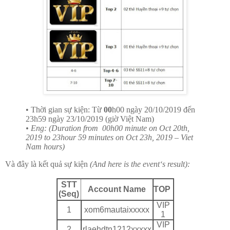
• Thời gian sự kiện: Từ
00
h00 ngày 20/10/2019 đến
23h59 ngày 23/10/2019 (giờ Việt Nam)
• Eng: (Duration from
00h00 minute on Oct 20th,
2019 to 23hour 59 minutes on Oct 23h, 2019 – Viet
Nam hours)
Và đây là kết quả sự kiện
(And here is the event‘s result):
STT
Account Name
TOP
(Seq)
VIP
1
xom6mautaixxxxx
1
VIP
2
rlaehdtn1212xxxxx