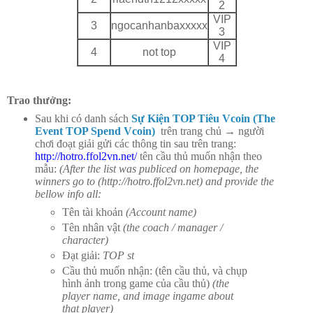
2
VIP
3
ngocanhanbaxxxxx
3
VIP
4
not top
4
Trao thưởng:
Sau khi có danh sách
Sự Kiện TOP Tiêu Vcoin (The
Event TOP Spend Vcoin)
trên trang chủ → người
chơi đoạt giải gửi các thông tin sau trên trang:
http://hotro.ffol2vn.net/
tên cầu thủ muốn nhận theo
mẫu:
(After the list was publiced on homepage, the
winners go to (http://hotro.ffol2vn.net) and provide the
bellow info all:
Tên tài khoản
(Account name)
Tên nhân vật
(the coach / manager /
character)
Đạt giải:
TOP st
Cầu thủ muốn nhận: (tên cầu thủ, và chụp
hình ảnh trong game của cầu thủ)
(the
player name, and image ingame about
that player)