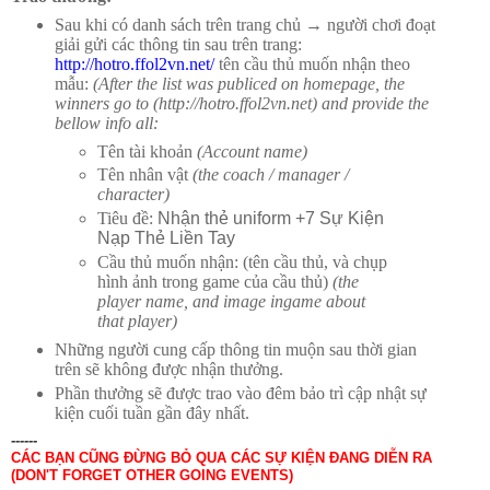
Sau khi có danh sách
trên trang chủ → người chơi đoạt
giải gửi các thông tin sau trên trang:
http://hotro.ffol2vn.net/
tên cầu thủ muốn nhận theo
mẫu:
(After the list was publiced on homepage, the
winners go to (http://hotro.ffol2vn.net) and provide the
bellow info all:
Tên tài khoản
(Account name)
Tên nhân vật
(the coach / manager /
character)
Tiêu đề:
Nhận thẻ uniform +7 Sự Kiện
Nạp Thẻ Liền Tay
Cầu thủ muốn nhận: (tên cầu thủ, và chụp
hình ảnh trong game của cầu thủ)
(the
player name, and image ingame about
that player)
Những người cung cấp thông tin muộn sau thời gian
trên sẽ không được nhận thưởng.
Phần thưởng sẽ được trao vào đêm bảo trì cập nhật sự
kiện cuối tuần gần đây nhất.
------
CÁC BẠN CŨNG ĐỪNG BỎ QUA CÁC SỰ KIỆN ĐANG DIỄN RA
(DON'T FORGET OTHER GOING EVENTS)