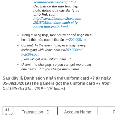
vcoin-vao-game-bang.html
Các bạn có thể nạp trực tiếp
hoặc thông qua các đại lý uy
tín ở link sau:
http://www.fifaonline2sea.com
/2018/05/hot-danh-sach-ai-ly-
ho-tro-nap-vcoin.html
Trong trường hợp, một người có thể nhận nhiều
hơn 1 thẻ, nếu nạp nhiều lần
>=200.000vnđ
Content: In the event time, everyday, every
recharging with value card >=2
00.000vnđ
(~200Vcoin)
, you will get one uniform card +7.
Unlimit the charging, so you can get more than
one cards +7 if you charge many times.
Sau đây là Danh sách nhận thẻ uniform card +7 từ ngày
05-09/10/2019
(The gamers got the uniform card +7
from
Oct 19th-Oct 21th, 2019
– VN hours
)
-----
STT
Transaction_ID
Account Name
(Seq)