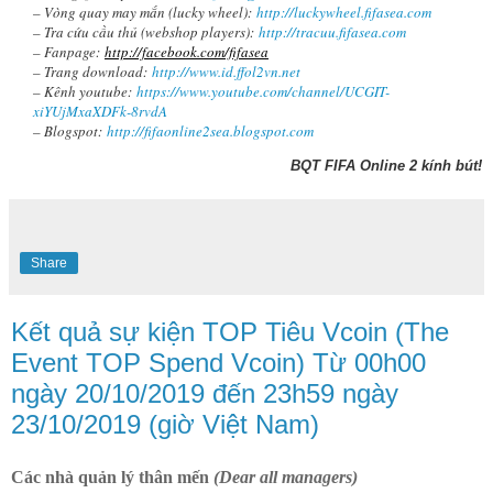
– Vòng quay may mắn (lucky wheel):
http://luckywheel.fifasea.com
– Tra cứu cầu thủ (webshop players):
http://tracuu.fifasea.com
– Fanpage:
http://facebook.com/fifasea
– Trang download:
http://www.id.ffol2vn.net
– Kênh youtube:
https://www.youtube.com/channel/UCGIT-
xiYUjMxaXDFk-8rvdA
– Blogspot:
http://fifaonline2sea.blogspot.com
BQT FIFA Online 2 kính bút!
Share
Kết quả sự kiện TOP Tiêu Vcoin (The
Event TOP Spend Vcoin) Từ 00h00
ngày 20/10/2019 đến 23h59 ngày
23/10/2019 (giờ Việt Nam)
Các nhà quản lý thân mến
(Dear all managers)