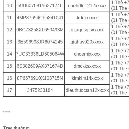
1 Thẻ +7
10
59D6070815637174L
rlaehdtn1212xxxxx
(01 The 
1 Thẻ +7
11
4MP87654CF5341041
trderxxxxx
(01 The 
1 Thẻ +7
12
0BG73258XL650493M
gkagusqlsxxxxx
(01 The 
1 Thẻ +7
13
3E596998JR6074245
giahuy020xxxxx
(01 The 
1 Thẻ +7
14
7UG33336LD505064W
choemixxxxx
(01 The 
1 Thẻ +7
15
6S382609AX871674D
dmckksxxxxx
(01 The 
1 Thẻ +7
16
8P6676910X103715N
kimkim14xxxxx
(01 The 
1 Thẻ +7
17
3475233184
dieuthuoctan12xxxxx
(01 The 
-----
Trao thưởng: