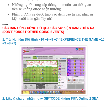
Những người cung cấp thông tin muộn sau thời gian
trên sẽ không được nhận thưởng.
Phần thưởng sẽ được trao vào đêm bảo trì cập nhật sự
kiện cuối tuần gần đây nhất.
------
CÁC BẠN CŨNG ĐỪNG BỎ QUA CÁC SỰ KIỆN ĐANG DIỄN RA
(DON'T FORGET OTHER GOING EVENTS)
-------
1. Trải Nghiệm Đội Hình +10 +9 +8 +7 ( EXPERIENCE THE GAME +10
+9 +8 +7)
2. Like & share - nhận ngay GIFTCODE khủng FIFA Online 2 SEA