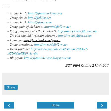
-------
– Trang chủ 1:
http://fifaonline2sea.com
– Trang chủ 2:
http://ffol2vn.net
– Trang chủ 3:
http://fifasea.com
– Trang quản lý tài khoản:
http://id.ffol2vn.net
– Vòng quay may mắn (lucky wheel):
http://luckywheel.fifasea.com
– Tra cứu cầu thủ (webshop players):
http://tracuu.fifasea.com
– Fanpage:
http://facebook.com/fifasea
– Trang download:
http://www.id.ffol2vn.net
– Kênh youtube:
https://www.youtube.com/channel/UCGIT-
xiYUjMxaXDFk-8rvdA
– Blogspot:
http://fifaonline2sea.blogspot.com
BQT FIFA Online 2 kính bút!
Share
‹
›
Home