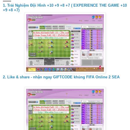
-------
1. Trải Nghiệm Đội Hình +10 +9 +8 +7 ( EXPERIENCE THE GAME +10
+9 +8 +7)
2. Like & share - nhận ngay GIFTCODE khủng FIFA Online 2 SEA