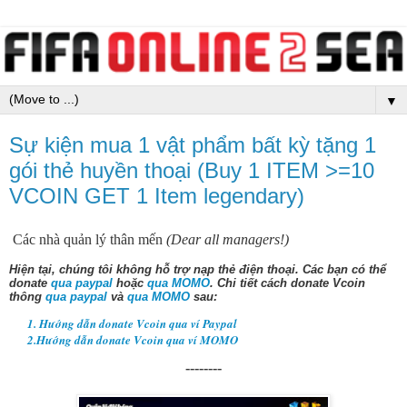
▼
Sự kiện mua 1 vật phẩm bất kỳ tặng 1
gói thẻ huyền thoại (Buy 1 ITEM >=10
VCOIN GET 1 Item legendary)
Các nhà quản lý thân mến
(Dear all managers!)
Hiện tại, chúng tôi không hỗ trợ nạp thẻ điện thoại.
Các bạn có thể
donate
qua paypal
hoặc
qua MOMO
. Chi tiết cách donate Vcoin
thông
qua paypal
và
qua MOMO
sau:
1. Hướng dẫn donate Vcoin qua ví Paypal
2.Hướng dẫn donate Vcoin qua ví MOMO
--------