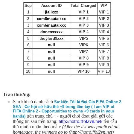
Sep
Account ID
Total Charged
VIP
1
jialixxx
VIP 1
VIP 1
2
xom6mautaixxx
VIP 2
VIP 2
3
xom6mautaixxx
VIP 3
VIP 3
4
doncoxxxxx
VIP 4
VIP 4
5
thuylord9xxx
VIP5
VIP 5
null
6
VIP6
VIP 6
7
null
VIP7
VIP 7
8
null
VIP 8
VIP 8
9
null
VIP 9
VIP 9
10
null
VIP 10
VIP 10
Trao thưởng:
Sau khi có danh sách
Sự kiện Tôi là Đại Gia FIFA Online 2
SEA - Cơ hội sở hữu thẻ +9 trong tầm tay ( I am VIP of
FIFA Online 2 - Opportunities to owns +9 cards in your
trên trang chủ → người chơi đoạt giải gửi các
hands)
thông tin sau trên trang:
http://hotro.ffol2vn.net/
tên cầu
thủ muốn nhận theo mẫu:
(After the list was publiced on
homepage, the winners go to (http://hotro.ffol2vn.net)