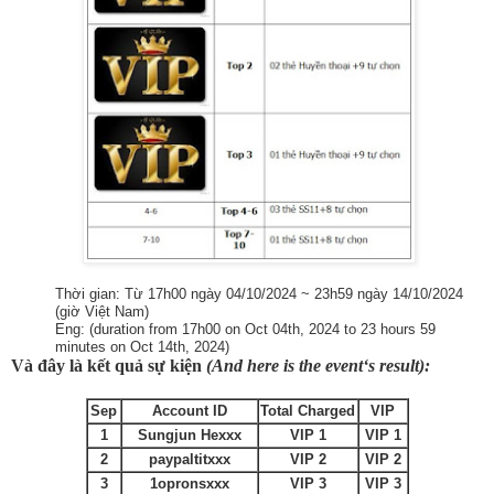
Thời gian: Từ 17h00 ngày 04/10/2024 ~ 23h59 ngày 14/10/2024
(giờ Việt Nam)
Eng: (duration from 17h00 on Oct 04th, 2024 to 23 hours 59
minutes on Oct 14th, 2024)
Và đây là kết quả sự kiện
(And here is the event‘s result):
Sep
Account ID
Total Charged
VIP
1
Sungjun He
xxx
VIP 1
VIP 1
2
paypaltit
xxx
VIP 2
VIP 2
3
1oprons
xxx
VIP 3
VIP 3