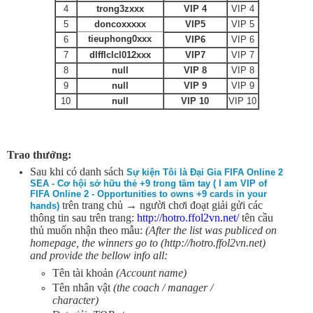
4
trong3z
xxx
VIP 4
VIP 4
5
doncoxx
xxx
VIP5
VIP 5
tieuphong0
xxx
6
VIP6
VIP 6
7
dlfflclcl012xxx
VIP7
VIP 7
8
null
VIP 8
VIP 8
9
null
VIP 9
VIP 9
10
null
VIP 10
VIP 10
Trao thưởng:
Sau khi có danh sách
Sự kiện Tôi là Đại Gia FIFA Online 2
SEA - Cơ hội sở hữu thẻ +9 trong tầm tay ( I am VIP of
FIFA Online 2 - Opportunities to owns +9 cards in your
trên trang chủ → người chơi đoạt giải gửi các
hands)
thông tin sau trên trang:
http://hotro.ffol2vn.net/
tên cầu
thủ muốn nhận theo mẫu:
(After the list was publiced on
homepage, the winners go to (http://hotro.ffol2vn.net)
and provide the bellow info all:
Tên tài khoản
(Account name)
Tên nhân vật
(the coach / manager /
character)