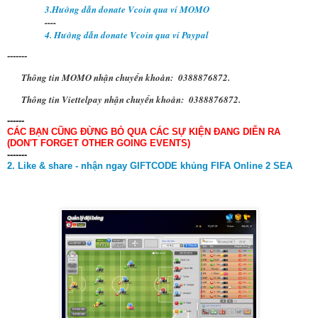
3.Hướng dẫn donate Vcoin qua ví MOMO
----
4. Hướng dẫn donate Vcoin qua ví Paypal
-------
Thông tin MOMO nhận chuyển khoản: 0388876872.
Thông tin Viettelpay nhận chuyển khoản: 0388876872.
------
CÁC BẠN CŨNG ĐỪNG BỎ QUA CÁC SỰ KIỆN ĐANG DIỄN RA
(DON'T FORGET OTHER GOING EVENTS)
-------
2. Like & share - nhận ngay GIFTCODE khủng FIFA Online 2 SEA