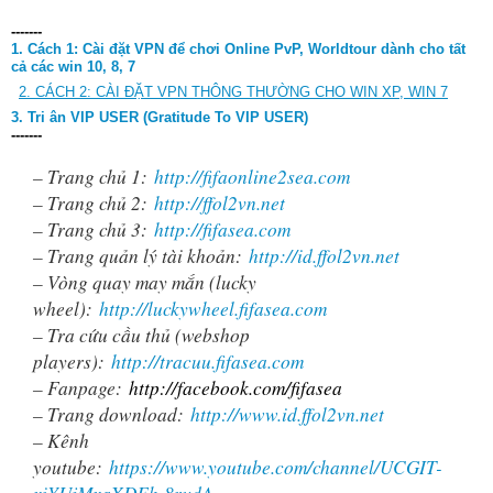
-------
1. Cách 1:
Cài đặt VPN để chơi Online PvP, Worldtour dành cho tất
cả các win 10, 8, 7
2. CÁCH 2: CÀI ĐẶT VPN THÔNG THƯỜNG CHO WIN XP, WIN 7
3. Tri ân VIP USER (Gratitude To VIP USER)
-------
– Trang chủ 1:
http://fifaonline2sea.com
– Trang chủ 2:
http://ffol2vn.net
– Trang chủ 3:
http://fifasea.com
– Trang quản lý tài khoản:
http://id.ffol2vn.net
– Vòng quay may mắn (lucky
wheel):
http://luckywheel.fifasea.com
– Tra cứu cầu thủ (webshop
players):
http://tracuu.fifasea.com
– Fanpage:
http://facebook.com/fifasea
– Trang download:
http://www.id.ffol2vn.net
– Kênh
youtube:
https://www.youtube.com/channel/UCGIT-
xiYUjMxaXDFk-8rvdA