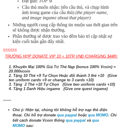
Đạt giải:
TOP st
Cầu thủ muốn nhận: (tên cầu thủ, và chụp hình
ảnh trong game của cầu thủ)
(the player name,
and image ingame about that player)
Những người cung cấp thông tin muộn sau thời gian trên
sẽ không được nhận thưởng.
Phần thưởng sẽ được trao vào đêm bảo trì cập nhật sự
kiện cuối tuần gần đây nhất.
======
TRƯỜNG HỢP DONATE VIP 10 = 10TR VNĐ (CHARGING $448):
1. Khuyến Mại 100% Giá Trị Thẻ Nạp (bonus 100% Vcoin) =
20.000vcoin
2. Tặng 10 Thẻ +9 Tự Chọn Hoặc đổi thành 3 thẻ +10 (Give
ten uniform cards +9 or change to 3 cards +10)
3. Tặng 2 Thẻ +10 Tự Chọn (Give two uniform cards +10)
4. Tặng 1 Danh Hiệu ingame (Give one quest ingame)
-------
Chú ý: Hiện tại, chúng tôi không hỗ trợ nạp thẻ điện
thoại.
Chỉ hỗ trợ donate
qua paypal
hoặc
qua MOMO
. Chi
tiết cách donate Vcoin thông
qua paypal
và
qua
MOMO
sau: