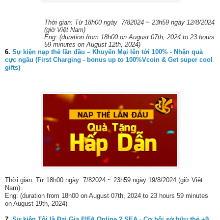
Thời gian: Từ 18h00 ngày 7/82024 ~ 23h59 ngày 12/8/2024
(giờ Việt Nam)
Eng: (duration from 18h00 on August 07th, 2024 to 23 hours
59 minutes on August 12th, 2024)
6.
Sự kiện nạp thẻ lần đầu – Khuyến Mại lên tới 100% - Nhận quà
cực ngầu (First Charging - bonus up to 100%Vcoin & Get super cool
gifts)
Thời gian: Từ 18h00 ngày 7/82024 ~ 23h59 ngày 19/8/2024 (giờ Việt
Nam)
Eng: (duration from 18h00 on August 07th, 2024 to 23 hours 59 minutes
on August 19th, 2024)
7.
Sự kiện Tôi là Đại Gia FIFA Online 2 SEA - Cơ hội sở hữu thẻ +9