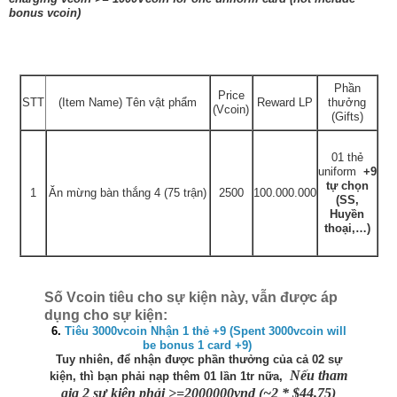
bonus vcoin)
Phần
Price
STT
(Item Name) Tên vật phẩm
Reward LP
thưởng
(Vcoin)
(Gifts)
01 thẻ
uniform
+9
tự chọn
1
Ăn mừng bàn thắng 4 (75 trận)
2500
100.000.000
(SS,
Huyền
thoại,…)
Số Vcoin tiêu cho sự kiện này, vẫn được áp
dụng cho sự kiện:
6.
Tiêu 3000vcoin Nhận 1 thẻ +9 (Spent 3000vcoin will
be bonus 1 card +9)
Tuy nhiên, để nhận được phần thưởng của cả 02 sự
Nếu tham
kiện, thì bạn phải nạp thêm 01 lần 1tr nữa,
gia 2 sự kiện phải >=2000000vnd (~2 * $44.75)