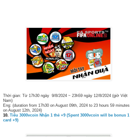
Thời gian: Từ 17h30 ngày 9/8/2024 ~ 23h59 ngày 12/8/2024 (giờ Việt
Nam)
Eng: (duration from 17h30 on August 09th, 2024 to 23 hours 59 minutes
on August 12th, 2024)
10.
Tiêu 3000vcoin Nhận 1 thẻ +9 (Spent 3000vcoin will be bonus 1
card +9)