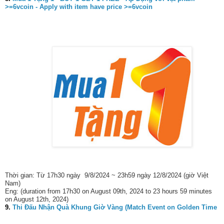
>=6vcoin - Apply with item have price >=6vcoin
Thời gian: Từ 17h30 ngày 9/8/2024 ~ 23h59 ngày 12/8/2024 (giờ Việt
Nam)
Eng: (duration from 17h30 on August 09th, 2024 to 23 hours 59 minutes
on August 12th, 2024)
9.
Thi Đấu Nhận Quà Khung Giờ Vàng (Match Event on Golden Time