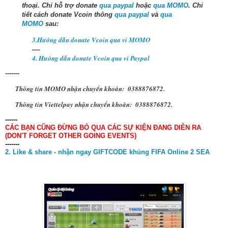
thoại.
Chỉ hỗ trợ donate
qua paypal
hoặc
qua MOMO
. Chi
tiết cách donate Vcoin thông
qua paypal
và
qua
MOMO
sau:
3.Hướng dẫn donate Vcoin qua ví MOMO
----
4. Hướng dẫn donate Vcoin qua ví Paypal
-------
Thông tin MOMO nhận chuyển khoản: 0388876872.
Thông tin Viettelpay nhận chuyển khoản: 0388876872.
------
CÁC BẠN CŨNG ĐỪNG BỎ QUA CÁC SỰ KIỆN ĐANG DIỄN RA
(DON'T FORGET OTHER GOING EVENTS)
-------
2. Like & share - nhận ngay GIFTCODE khủng FIFA Online 2 SEA