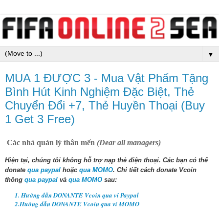
▼
MUA 1 ĐƯỢC 3 - Mua Vật Phẩm Tặng
Bình Hút Kinh Nghiệm Đặc Biệt, Thẻ
Chuyển Đổi +7, Thẻ Huyền Thoại (Buy
1 Get 3 Free)
Các nhà quản lý thân mến
(Dear all managers)
Hiện tại, chúng tôi không hỗ trợ nạp thẻ điện thoại.
Các bạn có thể
donate
qua paypal
hoặc
qua MOMO
. Chi tiết cách donate Vcoin
thông
qua paypal
và
qua MOMO
sau:
1. Hướng dẫn DONANTE Vcoin qua ví Paypal
2.Hướng dẫn
DONANTE
Vcoin qua ví MOMO