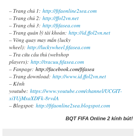
– Trang chủ 1:
http://fifaonline2sea.com
– Trang chủ 2:
http://ffol2vn.net
– Trang chủ 3:
http://fifasea.com
– Trang quản lý tài khoản:
http://id.ffol2vn.net
– Vòng quay may mắn (lucky
wheel):
http://luckywheel.fifasea.com
– Tra cứu cầu thủ (webshop
players):
http://tracuu.fifasea.com
– Fanpage:
http://facebook.com/fifasea
– Trang download:
http://www.id.ffol2vn.net
– Kênh
youtube:
https://www.youtube.com/channel/UCGIT-
xiYUjMxaXDFk-8rvdA
– Blogspot:
http://fifaonline2sea.blogspot.com
BQT FIFA Online 2 kính bút!