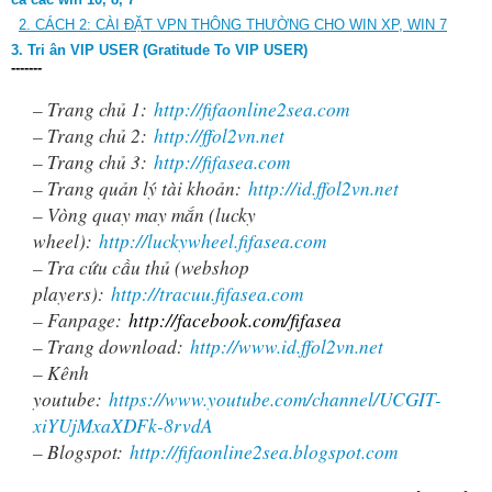
2. CÁCH 2: CÀI ĐẶT VPN THÔNG THƯỜNG CHO WIN XP, WIN 7
3. Tri ân VIP USER (Gratitude To VIP USER)
-------
– Trang chủ 1:
http://fifaonline2sea.com
– Trang chủ 2:
http://ffol2vn.net
– Trang chủ 3:
http://fifasea.com
– Trang quản lý tài khoản:
http://id.ffol2vn.net
– Vòng quay may mắn (lucky
wheel):
http://luckywheel.fifasea.com
– Tra cứu cầu thủ (webshop
players):
http://tracuu.fifasea.com
– Fanpage:
http://facebook.com/fifasea
– Trang download:
http://www.id.ffol2vn.net
– Kênh
youtube:
https://www.youtube.com/channel/UCGIT-
xiYUjMxaXDFk-8rvdA
– Blogspot:
http://fifaonline2sea.blogspot.com