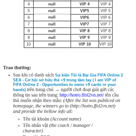
4
null
VIP 4
VIP 4
5
null
VIP5
VIP 5
null
6
VIP6
VIP 6
7
null
VIP7
VIP 7
8
null
VIP 8
VIP 8
9
null
VIP 9
VIP 9
10
null
VIP 10
VIP 10
Trao thưởng:
Sau khi có danh sách
Sự kiện Tôi là Đại Gia FIFA Online 2
SEA - Cơ hội sở hữu thẻ +9 trong tầm tay ( I am VIP of
FIFA Online 2 - Opportunities to owns +9 cards in your
trên trang chủ → người chơi đoạt giải gửi các
hands)
thông tin sau trên trang:
http://hotro.ffol2vn.net/
tên cầu
thủ muốn nhận theo mẫu:
(After the list was publiced on
homepage, the winners go to (http://hotro.ffol2vn.net)
and provide the bellow info all:
Tên tài khoản
(Account name)
Tên nhân vật
(the coach / manager /
character)