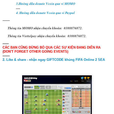
3.Hướng dẫn donate Vcoin qua ví MOMO
----
4. Hướng dẫn donate Vcoin qua ví Paypal
-------
Thông tin MOMO nhận chuyển khoản: 0388876872.
Thông tin Viettelpay nhận chuyển khoản: 0388876872.
------
CÁC BẠN CŨNG ĐỪNG BỎ QUA CÁC SỰ KIỆN ĐANG DIỄN RA
(DON'T FORGET OTHER GOING EVENTS)
-------
2. Like & share - nhận ngay GIFTCODE khủng FIFA Online 2 SEA