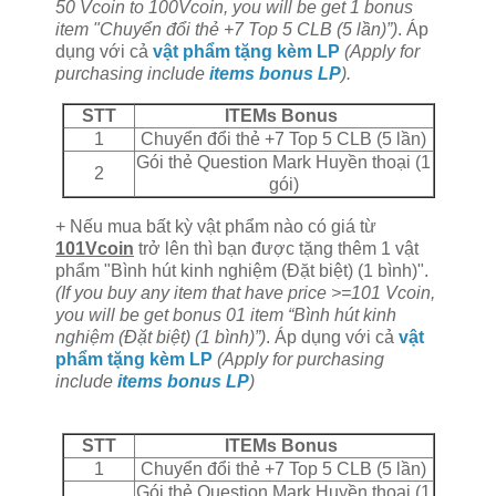
50 Vcoin to 100Vcoin, you will be get 1 bonus
item "
Chuyển đổi thẻ +7 Top 5 CLB (5 lần)
”)
. Áp
dụng với cả
vật phẩm tặng kèm LP
(Apply for
purchasing include
items bonus LP
).
STT
ITEMs Bonus
1
Chuyển đổi thẻ +7 Top 5 CLB (5 lần)
Gói thẻ Question Mark Huyền thoại (1
2
gói)
+ Nếu mua bất kỳ vật phẩm nào có giá từ
101Vcoin
trở lên thì bạn được tặng thêm 1 vật
phẩm "Bình hút kinh nghiệm (Đặt biệt) (1 bình)".
(If you buy any item that have price >=101 Vcoin,
you will be get bonus 01 item “Bình hút kinh
nghiệm (Đặt biệt) (1 bình)”)
. Áp dụng với cả
vật
phẩm tặng kèm LP
(Apply for purchasing
include
items bonus LP
)
STT
ITEMs Bonus
1
Chuyển đổi thẻ +7 Top 5 CLB (5 lần)
Gói thẻ Question Mark Huyền thoại (1