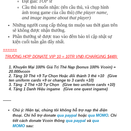
Đạt giải:
TOP st
Cầu thủ muốn nhận: (tên cầu thủ, và chụp hình
ảnh trong game của cầu thủ)
(the player name,
and image ingame about that player)
Những người cung cấp thông tin muộn sau thời gian trên
sẽ không được nhận thưởng.
Phần thưởng sẽ được trao vào đêm bảo trì cập nhật sự
kiện cuối tuần gần đây nhất.
======
TRƯỜNG HỢP DONATE VIP 10 = 10TR VNĐ (CHARGING $448):
1. Khuyến Mại 100% Giá Trị Thẻ Nạp (bonus 100% Vcoin) =
20.000vcoin
2. Tặng 10 Thẻ +9 Tự Chọn Hoặc đổi thành 3 thẻ +10 (Give
ten uniform cards +9 or change to 3 cards +10)
3. Tặng 2 Thẻ +10 Tự Chọn (Give two uniform cards +10)
4. Tặng 1 Danh Hiệu ingame (Give one quest ingame)
-------
Chú ý: Hiện tại, chúng tôi không hỗ trợ nạp thẻ điện
thoại.
Chỉ hỗ trợ donate
qua paypal
hoặc
qua MOMO
. Chi
tiết cách donate Vcoin thông
qua paypal
và
qua
MOMO
sau: