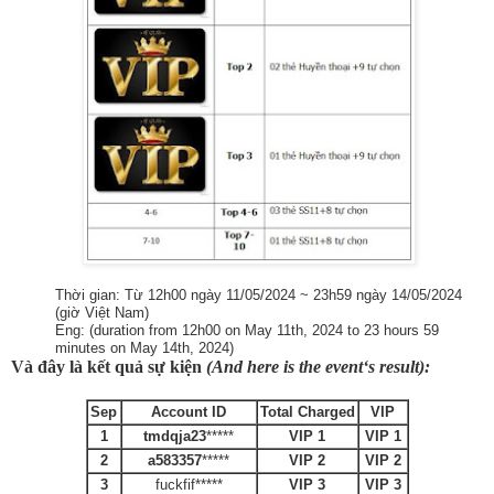
Thời gian: Từ 12h00 ngày 11/05/2024 ~ 23h59 ngày 14/05/2024
(giờ Việt Nam)
Eng: (duration from 12h00 on May 11th, 2024 to 23 hours 59
minutes on May 14th, 2024)
Và đây là kết quả sự kiện
(And here is the event‘s result):
Sep
Account ID
Total Charged
VIP
1
tmdqja23
*****
VIP 1
VIP 1
2
a583357
*****
VIP 2
VIP 2
3
fuckfif*****
VIP 3
VIP 3