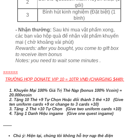
2
gói)
Bình hút kinh nghiệm (Đặt biệt) (1
3
bình)
- Nhận thưởng:
Sau khi mua vật phẩm xong,
các bạn vào hộp quà để nhận vật phẩm khuyến
mại ( chờ khoảng vài phút)
Rewards: after you bought, you come to gift box
to receive item bonus
Notes: you need to wait some minutes .
======
TRƯỜNG HỢP DONATE VIP 10 = 10TR VNĐ (CHARGING $448):
1. Khuyến Mại 100% Giá Trị Thẻ Nạp (bonus 100% Vcoin) =
20.000vcoin
2. Tặng 10 Thẻ +9 Tự Chọn Hoặc đổi thành 3 thẻ +10 (Give
ten uniform cards +9 or change to 3 cards +10)
3. Tặng 2 Thẻ +10 Tự Chọn (Give two uniform cards +10)
4. Tặng 1 Danh Hiệu ingame (Give one quest ingame)
-------
Chú ý: Hiện tại, chúng tôi không hỗ trợ nạp thẻ điện