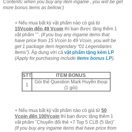
Contents: when you buy any item ingame , you will be get
more bonus items as bellow:)
+ Nếu mua bất kỳ vật phẩm nào có giá từ
15Vcoin đến 49 Vcoin
thì bạn được tặng thêm 1
vật phẩm "".
(If you buy any ingame items that
have price from 15 Vcoin to 49 Vcoin, you will be
get 1 package item legendary “01 Legendaries
Items”)
. Áp dụng với cả
vật phẩm tặng kèm LP
(Apply for purchasing include
items bonus LP
).
STT
ITEM BONUS
Gói thẻ Question Mark Huyền thoại
1
(1 gói)
+ Nếu mua bất kỳ vật phẩm nào có giá từ
50
Vcoin đến 100Vcoin
thì bạn được tặng thêm 1
vật phẩm "Chuyển đổi thẻ +7 Top 5 CLB (5 lần)"
(If you buy any ingame items that have price from