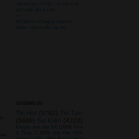
chế độ cửa sổ FULL - và màn hình
có 2 phần đen ở 2 bên
----
8.Guide to reCharging Card into
Game - Hướng dẫn nạp thẻ
CATEGORIES LIST
Tin Hot
(5762)
Tin Tức
th,
(5689)
Sự Kiện
(4228)
khuyến mại nạp thẻ
(1008)
Mua
1 Tặng 1
(590)
Đại Gia FIFA
 như
Online 2 SEA
(484)
Buy 1 Get 1