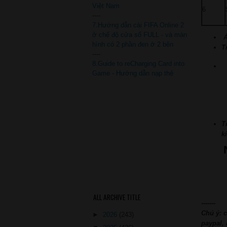
Việt Nam
6
----
7.Hướng dẫn cài FIFA Online 2
ở chế độ cửa sổ FULL - và màn
Á
hình có 2 phần đen ở 2 bên
T
----
8.Guide to reCharging Card into
Game - Hướng dẫn nạp thẻ
T
k
ALL ARCHIVE TITLE
-------
Chú ý: 
►
2026
(243)
paypal,