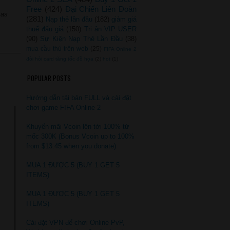
Free
(424)
Đại Chiến Liên Đoàn
 as
(281)
Nạp thẻ lần đầu
(182)
giảm giá
thuế đấu giá
(150)
Tri ân VIP USER
(90)
Sự Kiện Nạp Thẻ Lần Đầu
(38)
mua cầu thủ trên web
(25)
FIFA Online 2
đòi hỏi card tăng tốc đồ họa
(2)
hot
(1)
POPULAR POSTS
Hướng dẫn tải bản FULL và cài đặt
chơi game FIFA Online 2
Khuyến mãi Vcoin lên tới 100% từ
mốc 300K (Bonus Vcoin up to 100%
from $13.45 when you donate)
MUA 1 ĐƯỢC 5 (BUY 1 GET 5
ITEMS)
MUA 1 ĐƯỢC 5 (BUY 1 GET 5
ITEMS)
Cài đặt VPN để chơi Online PvP,