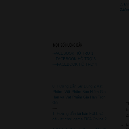
1. Hư
2.Hư
MỘT SỐ HƯỚNG DẪN
-FACEBOOK HỖ TRỢ 1
---FACEBOOK HỖ TRỢ 3
----FACEBOOK HỖ TRỢ 4
0. Hướng Dẫn Sử Dụng 2 Vật
Phẩm: Vật Phẩm Bảo Hiểm Gia
Hạn và Vật Phẩm Gia Hạn Trọn
Gói
T
----
E
1. Hướng dẫn tải bản FULL và
2
cài đặt chơi game FIFA Online 2
----
N