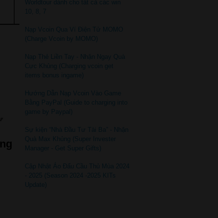
Worldtour dành cho tất cả các win
10, 8, 7
Nạp Vcoin Qua Ví Điện Tử MOMO
(Charge Vcoin by MOMO)
Nạp Thẻ Liền Tay - Nhận Ngay Quà
Cực Khủng (Charging vcoin get
items bonus ingame)
Hướng Dẫn Nạp Vcoin Vào Game
Bằng PayPal (Guide to charging into
game by Paypal)
ự
Sự kiện “Nhà Đầu Tư Tài Ba” - Nhận
Quà Max Khủng (Super Invester
ủng
Manager - Get Super Gifts)
Cập Nhật Áo Đấu Cầu Thủ Mùa 2024
- 2025 (Season 2024 -2025 KITs
Update)