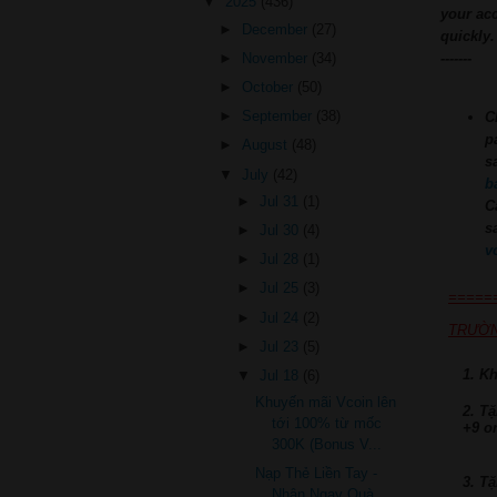
▼
2025
(436)
your ac
►
December
(27)
quickly.
►
November
(34)
-------
►
October
(50)
►
September
(38)
C
p
►
August
(48)
s
▼
July
(42)
b
►
Jul 31
(1)
C
s
►
Jul 30
(4)
v
►
Jul 28
(1)
►
Jul 25
(3)
=====
►
Jul 24
(2)
TRƯỜN
►
Jul 23
(5)
1. K
▼
Jul 18
(6)
Khuyến mãi Vcoin lên
2. T
tới 100% từ mốc
+9 o
300K (Bonus V...
Nạp Thẻ Liền Tay -
3. T
Nhận Ngay Quà