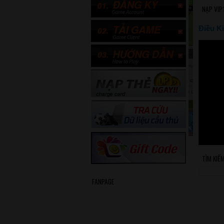
NẠP VIP
Điều Ki
TÌM KIẾ
FANPAGE