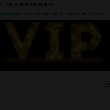
10 = 10TR - BECOME VIP10=CHARGING $448
ện và Quyền Lợi khi trở thành VIP 10 - Become VIP 10 You Will 
M