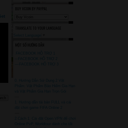
BUY VCOIN BY PAYPAL
Get
TRANSLATE TO YOUR LANGUAGE
Select Language
▼
MỘT SỐ HƯỚNG DẪN
.FACEBOOK HỖ TRỢ 1
---FACEBOOK HỖ TRỢ 2
----FACEBOOK HỖ TRỢ 3
0. Hướng Dẫn Sử Dụng 2 Vật
Phẩm: Vật Phẩm Bảo Hiểm Gia Hạn
và Vật Phẩm Gia Hạn Trọn Gói
----
1. Hướng dẫn tải bản FULL và cài
đặt chơi game FIFA Online 2
----
2.Cách 1: Cài đặt Open VPN để chơi
Online PvP, Worldtour dành cho tất