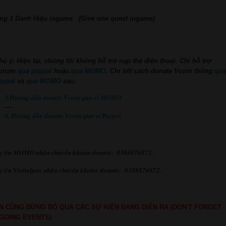
ặng 1 Danh Hiệu ingame (Give one quest ingame)
hú ý: Hiện tại, chúng tôi không hỗ trợ nạp thẻ điện thoại.
Chỉ hỗ trợ
onate
qua paypal
hoặc
qua MOMO
. Chi tiết cách donate Vcoin thông
qua
aypal
và
qua MOMO
sau:
3.Hướng dẫn donate Vcoin qua ví MOMO
----
4. Hướng dẫn donate Vcoin qua ví Paypal
g tin MOMO nhận chuyển khoản donate: 0388876872.
 tin Viettelpay nhận chuyển khoản
donate
: 0388876872.
N CŨNG ĐỪNG BỎ QUA CÁC SỰ KIỆN ĐANG DIỄN RA (DON'T FORGET
GOING EVENTS)