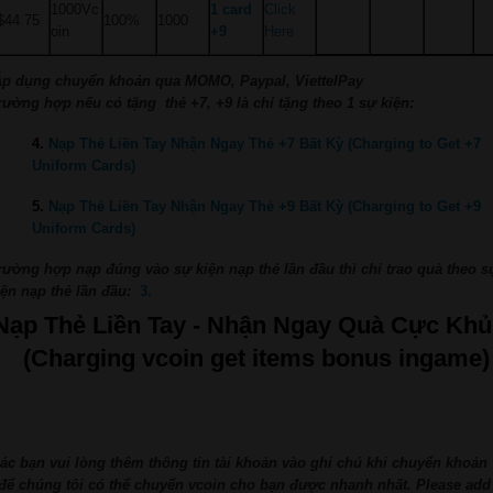
1000Vc
1 card
Click
$44.75
100%
1000
oin
+9
Here
p dụng chuyển khoản qua MOMO, Paypal, ViettelPay
rường hợp nếu có tặng thẻ +7, +9 là chỉ tặng theo 1 sự kiện:
4.
Nạp Thẻ Liền Tay Nhận Ngay Thẻ +7 Bất Kỳ (Charging to Get +7
Uniform Cards)
5.
Nạp Thẻ Liền Tay Nhận Ngay Thẻ +9 Bất Kỳ (Charging to Get +9
Uniform Cards)
rường hợp nạp đúng vào sự kiện nạp thẻ lần đầu thì chỉ trao quà theo s
iện nạp thẻ lần đầu:
3.
Nạp Thẻ Liền Tay - Nhận Ngay Quà Cực Kh
(Charging vcoin get items bonus ingame)
các bạn vui lòng thêm thông tin tài khoản vào ghi chú khi chuyển khoản
 để chúng tôi có thể chuyển vcoin cho bạn được nhanh nhất. Please add