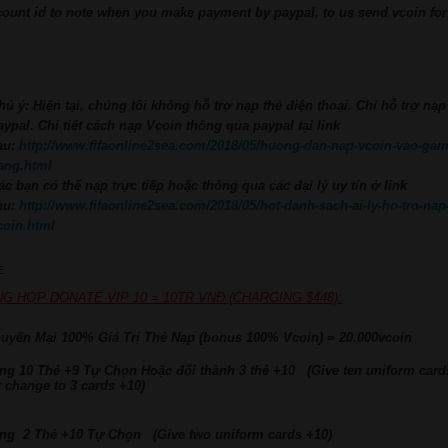
count id to note when you make payment by paypal, to us send vcoin fo
hú ý: Hiện tại, chúng tôi không hỗ trợ nạp thẻ điện thoại.
Chỉ hỗ trợ nạp
aypal. Chi tiết cách nạp Vcoin thông qua paypal tại link
au:
http://www.fifaonline2sea.com/2018/05/huong-dan-nap-vcoin-vao-gam
ang.html
ác bạn có thể nạp trực tiếp hoặc thông qua các đại lý uy tín ở link
au:
http://www.fifaonline2sea.com/2018/05/hot-danh-sach-ai-ly-ho-tro-nap
coin.html
=
G HỢP DONATE VIP 10 = 10TR VNĐ (CHARGING $448):
huyến Mại 100% Giá Trị Thẻ Nạp (bonus 100% Vcoin) = 20.000vcoin
ặng 10 Thẻ +9 Tự Chọn Hoặc đổi thành 3 thẻ +10 (Give ten uniform card
r change to 3 cards +10)
ặng 2 Thẻ +10 Tự Chọn (Give two uniform cards +10)