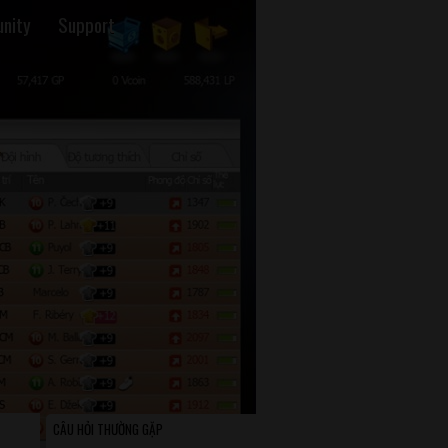
nity
Support
CÂU HỎI THƯỜNG GẶP