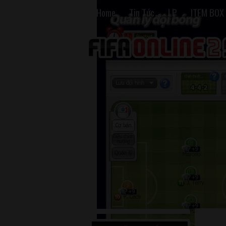
Home
Tin Tức
LP
ITEM BOX