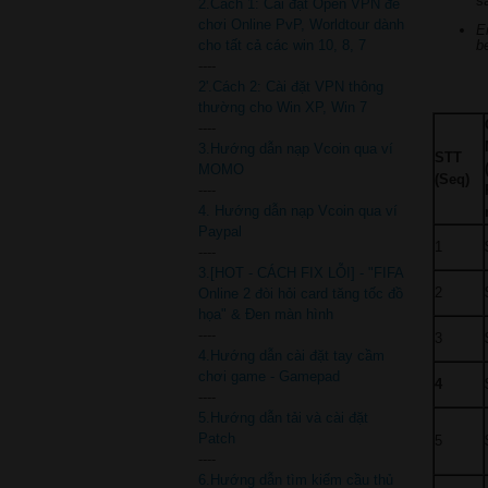
s
2.Cách 1: Cài đặt Open VPN để
chơi Online PvP, Worldtour dành
E
cho tất cả các win 10, 8, 7
b
----
2'.Cách 2: Cài đặt VPN thông
thường cho Win XP, Win 7
----
3.Hướng dẫn nạp Vcoin qua ví
STT
MOMO
(Seq)
----
4. Hướng dẫn nạp Vcoin qua ví
Paypal
1
----
3.[HOT - CÁCH FIX LỖI] - "FIFA
2
Online 2 đòi hỏi card tăng tốc đồ
họa" & Đen màn hình
----
3
4.Hướng dẫn cài đặt tay cầm
chơi game - Gamepad
4
----
5.Hướng dẫn tải và cài đặt
Patch
5
----
6.Hướng dẫn tìm kiếm cầu thủ