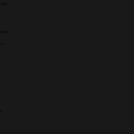
r you
 qua
e-
-
s