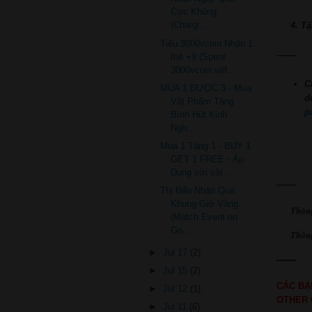
Cực Khủng
(Chargi...
4. T
Tiêu 3000vcoin Nhận 1
-------
thẻ +9 (Spent
3000vcoin will...
C
MUA 1 ĐƯỢC 3 - Mua
d
Vật Phẩm Tặng
p
Bình Hút Kinh
Ngh...
Mua 1 Tặng 1 - BUY 1
GET 1 FREE - Áp
Dụng với vật ...
-------
Thi Đấu Nhận Quà
Khung Giờ Vàng
Thôn
(Match Event on
Go...
Thông
►
Jul 17
(2)
-
------
►
Jul 15
(2)
CÁC BẠ
►
Jul 12
(1)
OTHER 
►
Jul 11
(6)