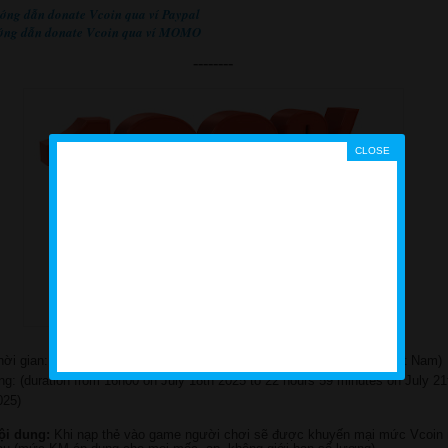
ớng dẫn donate Vcoin qua ví Paypal
ớng dẫn donate Vcoin qua ví MOMO
--------
hời gian: Từ 16h00 ngày 18/7/2025 ~ 22h59 ngày 21/7/2025 (giờ Việt Nam)
ng: (duration from 16h00 on July 18th 2025 to 22 hours 59 minutes on July 21
025)
ội dung:
Khi nạp thẻ vào game người chơi sẽ được khuyến mại mức Vcoin