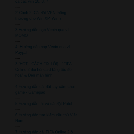
cả các win 10, 8, 7
----
2'.Cách 2: Cài đặt VPN thông
thường cho Win XP, Win 7
----
3.Hướng dẫn nạp Vcoin qua ví
MOMO
----
4. Hướng dẫn nạp Vcoin qua ví
Paypal
----
3.[HOT - CÁCH FIX LỖI] - "FIFA
Online 2 đòi hỏi card tăng tốc đồ
họa" & Đen màn hình
----
4.Hướng dẫn cài đặt tay cầm chơi
game - Gamepad
----
5.Hướng dẫn tải và cài đặt Patch
----
6.Hướng dẫn tìm kiếm cầu thủ Việt
Nam
----
7.Hướng dẫn cài FIFA Online 2 ở