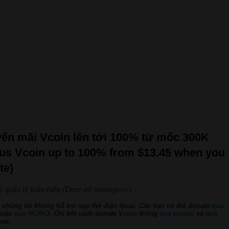
ến mãi Vcoin lên tới 100% từ mốc 300K
us Vcoin up to 100% from $13.45 when you
te)
à quản lý thân mến
(Dear all managers!)
, chúng tôi không hỗ trợ nạp thẻ điện thoại.
Các bạn có thể donate
qua
hoặc
qua MOMO
. Chi tiết cách donate Vcoin thông
qua paypal
và
qua
au: