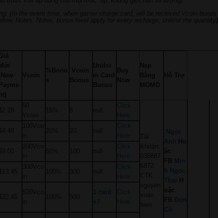
au (mức KM áp dụng cho mọi mốc ạp, không giới hạn số lượng).
ng: (In the event time, when gamer charge card, will be received Vcoin bonus
ellow. Notes: Notes: bonus level apply for every recharge, unlimit the quantity
)
Giá
Mới
Unifor
Nạp
%Bonu
Vcoin
Buy
(New
Vcoin
m Card
Bằng
Hỗ Trợ
s
Bonus
Now
Payme
Bonus
MOMO
nt)
50
Click
$2.28
15%
8
null
Vcoin
Here
100Vco
Click
$4.48
20%
20
null
Ngọc
in
Here
Tài
Anh
Ho
200Vco
Click
Khoản:
$9.00
50%
100
null
ặc
in
Here
038887
FB
Min
6872.
300Vco
Click
h Ngoc
$13.45
100%
300
null
CTK:
in
Here
Thai
H
nguyen
oặc
500Vco
1 card
Click
xuan
$22.45
100%
500
FB
Đơn
in
+7
Here
hien
Cô