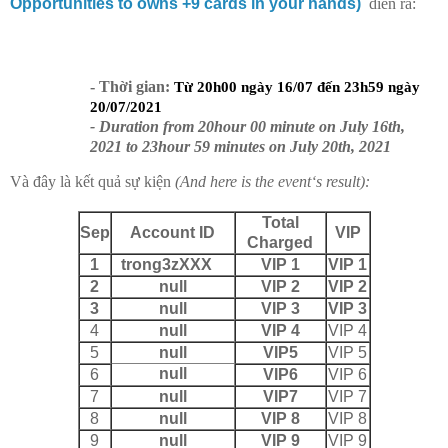
Opportunities to owns +9 cards in your hands)
diễn ra:
- Thời gian:
Từ 20h00 ngày 16/07 đến 23h59 ngày
20/07/2021
- Duration from 20hour 00 minute on July 16th,
2021 to 23hour 59 minutes on July 20th, 2021
Và đây là kết quả sự kiện
(And here is the event‘s result):
Total
Sep
Account ID
VIP
Charged
1
trong3zXXX
VIP 1
VIP 1
2
null
VIP 2
VIP 2
3
null
VIP 3
VIP 3
4
null
VIP 4
VIP 4
5
null
VIP5
VIP 5
null
6
VIP6
VIP 6
7
null
VIP7
VIP 7
8
null
VIP 8
VIP 8
9
null
VIP 9
VIP 9