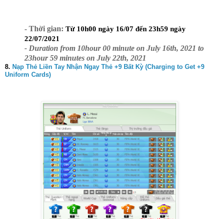
- Thời gian:
Từ 10h00 ngày 16/07 đến 23h59 ngày
22/07/2021
- Duration from 10hour 00 minute on July 16th, 2021 to
23hour 59 minutes on July 22th, 2021
8.
Nạp Thẻ Liền Tay Nhận Ngay Thẻ +9 Bất Kỳ (Charging to Get +9
Uniform Cards)