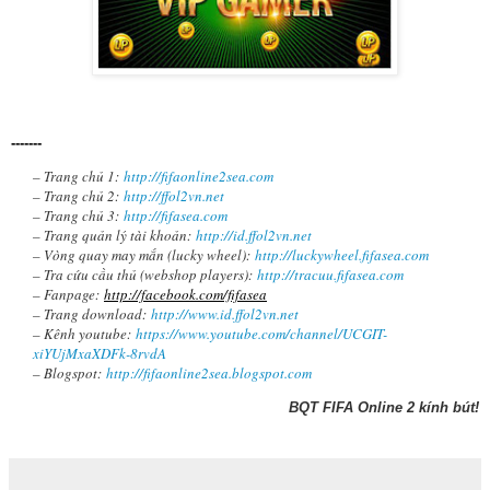
-------
– Trang chủ 1:
http://fifaonline2sea.com
– Trang chủ 2:
http://ffol2vn.net
– Trang chủ 3:
http://fifasea.com
– Trang quản lý tài khoản:
http://id.ffol2vn.net
– Vòng quay may mắn (lucky wheel):
http://luckywheel.fifasea.com
– Tra cứu cầu thủ (webshop players):
http://tracuu.fifasea.com
– Fanpage:
http://facebook.com/fifasea
– Trang download:
http://www.id.ffol2vn.net
– Kênh youtube:
https://www.youtube.com/channel/UCGIT-
xiYUjMxaXDFk-8rvdA
– Blogspot:
http://fifaonline2sea.blogspot.com
BQT FIFA Online 2 kính bút!