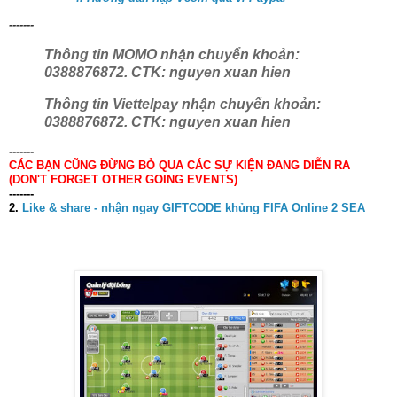
-------
Thông tin MOMO nhận chuyển khoản:
0388876872. CTK: nguyen xuan hien
Thông tin Viettelpay nhận chuyển khoản:
0388876872. CTK: nguyen xuan hien
-------
CÁC BẠN CŨNG ĐỪNG BỎ QUA CÁC SỰ KIỆN ĐANG DIỄN RA
(DON'T FORGET OTHER GOING EVENTS)
-------
2.
Like & share - nhận ngay GIFTCODE khủng FIFA Online 2 SEA