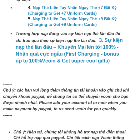
4.
Nạp Thẻ Liền Tay Nhận Ngay Thẻ +7 Bất Kỳ
(Charging to Get +7 Uniform Cards)
5.
Nạp Thẻ Liền Tay Nhận Ngay Thẻ +9 Bất Kỳ
(Charging to Get +9 Uniform Cards)
Trường hợp nạp đúng vào sự kiện nạp thẻ lần đầu thì
3. Sự kiện
chỉ trao quà theo sự kiện nạp thẻ lần đầu:
nạp thẻ lần đầu – Khuyến Mại lên tới 100% -
Nhận quà cực ngầu (First Charging - bonus
up to 100%Vcoin & Get super cool gifts)
-------
Chú ý: các bạn vui lòng thêm thông tin tài khoản vào ghi chú khi
chuyển khoản paypal, để chúng tôi có thể chuyển vcoin cho bạn
được nhanh nhất. Please add your account id to note when you
make payment by paypal, to us send vcoin for you quickly.
-------
Chú ý: Hiện tại, chúng tôi không hỗ trợ nạp thẻ điện thoại.
Chỉ hỗ trợ nạp qua paypal. Chi tiết cách nạp Vcoin thông