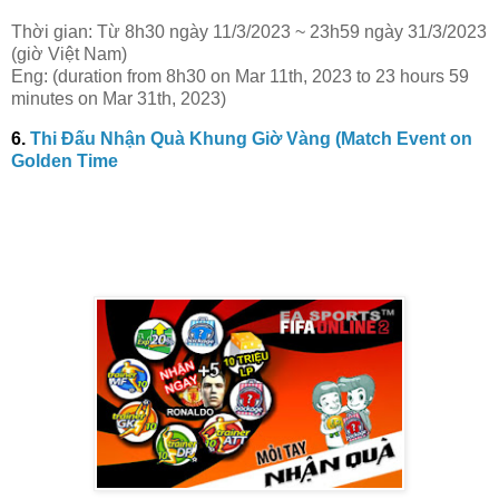
Thời gian: Từ 8h30 ngày 11/3/2023 ~ 23h59 ngày 31/3/2023
(giờ Việt Nam)
Eng: (duration from 8h30 on Mar 11th, 2023 to 23 hours 59
minutes on Mar 31th, 2023)
6.
Thi Đấu Nhận Quà Khung Giờ Vàng (Match Event on
Golden Time