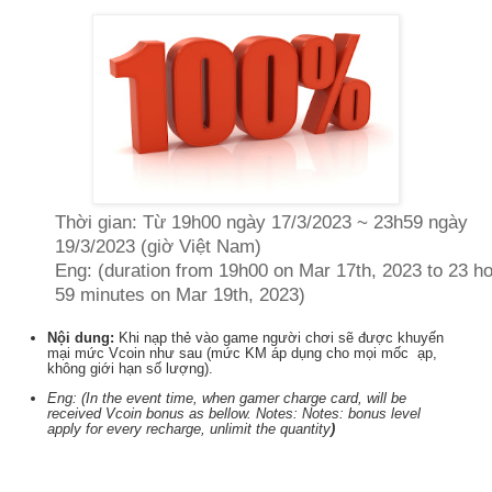
Thời gian: Từ 19h00 ngày 17/3/2023 ~ 23h59 ngày
19/3/2023 (giờ Việt Nam)
Eng: (duration from 19h00 on Mar 17th, 2023 to 23 h
59 minutes on Mar 19th, 2023)
Nội dung:
Khi nạp thẻ vào game người chơi sẽ được khuyến
mại mức Vcoin như sau (mức KM áp dụng cho mọi mốc ạp,
không giới hạn số lượng).
Eng: (In the event time, when gamer charge card, will be
received Vcoin bonus as bellow. Notes: Notes: bonus level
apply for every recharge, unlimit the quantity
)