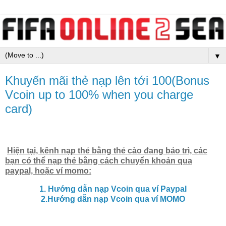
▼
Khuyến mãi thẻ nạp lên tới 100(Bonus
Vcoin up to 100% when you charge
card)
Hiện tại, kênh nạp thẻ bằng thẻ cào đang bảo trì, các
bạn có thể nạp thẻ bằng cách chuyển khoản qua
paypal, hoặc ví momo:
1. Hướng dẫn nạp Vcoin qua ví Paypal
2.Hướng dẫn nạp Vcoin qua ví MOMO