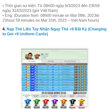
• Thời gian sự kiện: Từ 08h00 ngày 8/3/2023 đến 23h59
ngày 31/03/2023 (giờ Việt Nam)
• Eng: (Duration from 08h00 minute on Mar 08th, 2023to
23hour 59 minutes on Mar 31th, 2023 – Viet Nam hours)
4.
Nạp Thẻ Liền Tay Nhận Ngay Thẻ +9 Bất Kỳ (Charging
to Get +9 Uniform Cards)