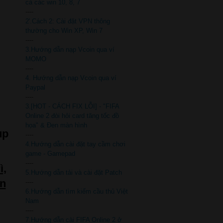
cả các win 10, 8, 7
----
2'.Cách 2: Cài đặt VPN thông
thường cho Win XP, Win 7
----
3.Hướng dẫn nạp Vcoin qua ví
MOMO
----
4. Hướng dẫn nạp Vcoin qua ví
Paypal
----
3.[HOT - CÁCH FIX LỖI] - "FIFA
Online 2 đòi hỏi card tăng tốc đồ
họa" & Đen màn hình
up
----
4.Hướng dẫn cài đặt tay cầm chơi
game - Gamepad
----
ì,
5.Hướng dẫn tải và cài đặt Patch
ản
----
6.Hướng dẫn tìm kiếm cầu thủ Việt
Nam
----
7.Hướng dẫn cài FIFA Online 2 ở