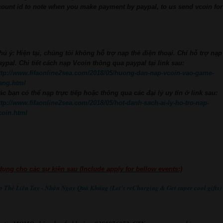
count id to note when you make payment by paypal, to us send vcoin fo
hú ý: Hiện tại, chúng tôi không hỗ trợ nạp thẻ điện thoại.
Chỉ hỗ trợ nạp
aypal. Chi tiết cách nạp Vcoin thông qua paypal tại link sau:
ttp://www.fifaonline2sea.com/2018/05/huong-dan-nap-vcoin-vao-game-
ang.html
ác bạn có thể nạp trực tiếp hoặc thông qua các đại lý uy tín ở link sau:
ttp://www.fifaonline2sea.com/2018/05/hot-danh-sach-ai-ly-ho-tro-nap-
coin.html
dụng cho các sự kiện sau (Include apply for bellow events:)
p Thẻ Liền Tay - Nhận Ngay Quà Khủng (Let's reCharging & Get super cool gifts)