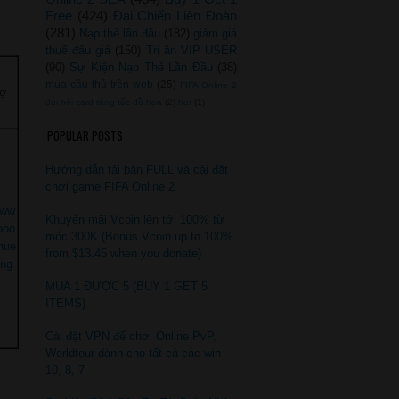
Free
(424)
Đại Chiến Liên Đoàn
(281)
Nạp thẻ lần đầu
(182)
giảm giá
thuế đấu giá
(150)
Tri ân VIP USER
(90)
Sự Kiện Nạp Thẻ Lần Đầu
(38)
mua cầu thủ trên web
(25)
FIFA Online 2
rợ
đòi hỏi card tăng tốc đồ họa
(2)
hot
(1)
POPULAR POSTS
Hướng dẫn tải bản FULL và cài đặt
chơi game FIFA Online 2
/ww
Khuyến mãi Vcoin lên tới 100% từ
boo
mốc 300K (Bonus Vcoin up to 100%
hue
from $13.45 when you donate)
ng
MUA 1 ĐƯỢC 5 (BUY 1 GET 5
ITEMS)
Cài đặt VPN để chơi Online PvP,
Worldtour dành cho tất cả các win
10, 8, 7