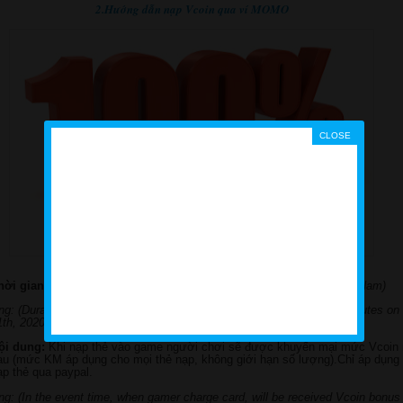
2.Hướng dẫn nạp Vcoin qua ví MOMO
hời gian:
08h00 ngày 30/05/2020 đến 23h59 ngày 31/2020 (Giờ Việt Nam)
ng: (Duration from 08h00 minute on May 30th, 2020 to 23 hour 59 minutes o
1th, 2020– Viet Nam hours)
ội dung:
Khi nạp thẻ vào game người chơi sẽ được khuyến mại mức Vcoin
au (mức KM áp dụng cho mọi thẻ nạp, không giới hạn số lượng).Chỉ áp dụng
ạp thẻ qua paypal.
ng: (In the event time, when gamer charge card, will be received Vcoin bonus