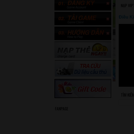
NẠP VIP
Điều Ki
TÌM KIẾ
FANPAGE