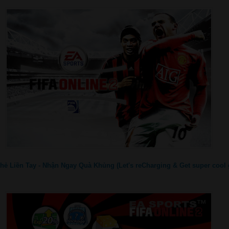
hẻ Liền Tay - Nhận Ngay Quà Khủng (Let's reCharging & Get super cool g