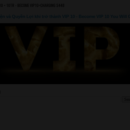
10 = 10TR - BECOME VIP10=CHARGING $448
ện và Quyền Lợi khi trở thành VIP 10 - Become VIP 10 You Will 
M