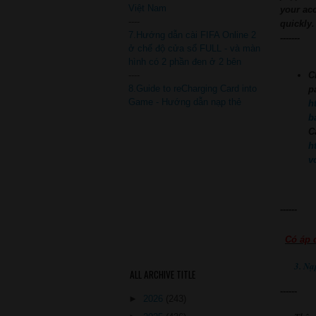
Việt Nam
your ac
----
quickly.
7.Hướng dẫn cài FIFA Online 2
-------
ở chế độ cửa sổ FULL - và màn
hình có 2 phần đen ở 2 bên
----
C
8.Guide to reCharging Card into
p
Game - Hướng dẫn nạp thẻ
h
b
C
h
v
------
Có áp 
3. Nạ
ALL ARCHIVE TITLE
------
►
2026
(243)