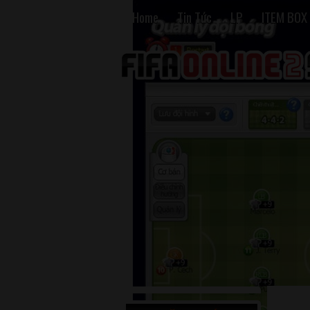
Home
Tin Tức
LP
ITEM BOX