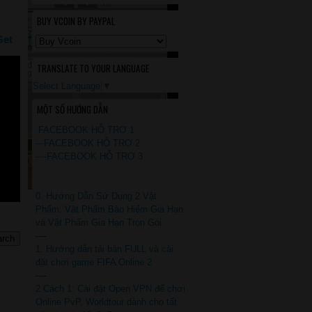
BUY VCOIN BY PAYPAL
Get
TRANSLATE TO YOUR LANGUAGE
Select Language
▼
MỘT SỐ HƯỚNG DẪN
.FACEBOOK HỖ TRỢ 1
---FACEBOOK HỖ TRỢ 2
----FACEBOOK HỖ TRỢ 3
0. Hướng Dẫn Sử Dụng 2 Vật
Phẩm: Vật Phẩm Bảo Hiểm Gia Hạn
và Vật Phẩm Gia Hạn Trọn Gói
----
1. Hướng dẫn tải bản FULL và cài
đặt chơi game FIFA Online 2
----
2.Cách 1: Cài đặt Open VPN để chơi
Online PvP, Worldtour dành cho tất