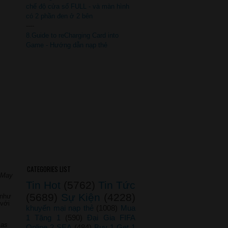
chế độ cửa sổ FULL - và màn hình
có 2 phần đen ở 2 bên
----
8.Guide to reCharging Card into
Game - Hướng dẫn nạp thẻ
CATEGORIES LIST
n May
Tin Hot
(5762)
Tin Tức
(5689)
Sự Kiện
(4228)
 như
 với
khuyến mại nạp thẻ
(1008)
Mua
1 Tặng 1
(590)
Đại Gia FIFA
 as
Online 2 SEA
(484)
Buy 1 Get 1