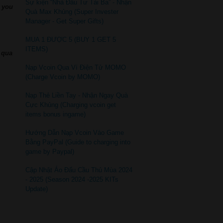
Sự kiện “Nhà Đầu Tư Tài Ba” - Nhận
r you
Quà Max Khủng (Super Invester
Manager - Get Super Gifts)
MUA 1 ĐƯỢC 5 (BUY 1 GET 5
ITEMS)
 qua
Nạp Vcoin Qua Ví Điện Tử MOMO
(Charge Vcoin by MOMO)
Nạp Thẻ Liền Tay - Nhận Ngay Quà
Cực Khủng (Charging vcoin get
items bonus ingame)
Hướng Dẫn Nạp Vcoin Vào Game
Bằng PayPal (Guide to charging into
game by Paypal)
Cập Nhật Áo Đấu Cầu Thủ Mùa 2024
- 2025 (Season 2024 -2025 KITs
Update)