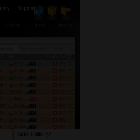
nity
Support
CÂU HỎI THƯỜNG GẶP