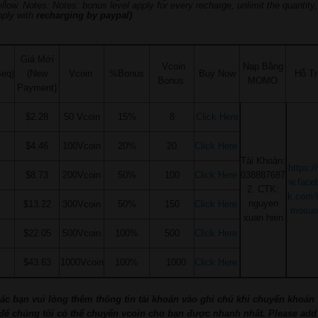
ellow. Notes: Notes: bonus level apply for every recharge, unlimit the quantity,
pply with
recharging by paypal)
Giá Mới
Vcoin
Nạp Bằng
eq)
(New
Vcoin
%Bonus
Buy Now
Hỗ T
Bonus
MOMO
Payment)
$2.28
50 Vcoin
15%
8
Click Here
$4.46
100Vcoin
20%
20
Click Here
Tài Khoản:
https:/
$8.73
200Vcoin
50%
100
Click Here
038887687
w.face
2. CTK:
k.com/
nguyen
$13.22
300Vcoin
50%
150
Click Here
mosuo
xuan hien
$22.05
500Vcoin
100%
500
Click Here
$43.63
1000Vcoin
100%
1000
Click Here
các bạn vui lòng thêm thông tin tài khoản vào ghi chú khi chuyển khoản
 để chúng tôi có thể chuyển vcoin cho bạn được nhanh nhất. Please add