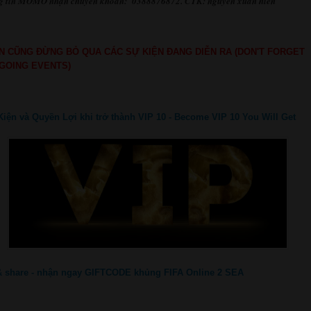
g tin MOMO nhận chuyển khoản: 0388876872. CTK: nguyen xuan hien
N CŨNG ĐỪNG BỎ QUA CÁC SỰ KIỆN ĐANG DIỄN RA (DON'T FORGET
GOING EVENTS)
Kiện và Quyền Lợi khi trở thành VIP 10 - Become VIP 10 You Will Get
 & share - nhận ngay GIFTCODE khủng FIFA Online 2 SEA