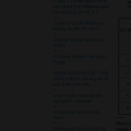
2.Cách 1: Cài đặt Open VPN để
b
a
chơi Online PvP, Worldtour dành
cho tất cả các win 10, 8, 7
----
2'.Cách 2: Cài đặt VPN thông
thường cho Win XP, Win 7
STT (S
----
3.Hướng dẫn nạp Vcoin qua ví
MOMO
1
----
4. Hướng dẫn nạp Vcoin qua ví
2
Paypal
----
3
3.[HOT - CÁCH FIX LỖI] - "FIFA
Online 2 đòi hỏi card tăng tốc đồ
4
họa" & Đen màn hình
----
4.Hướng dẫn cài đặt tay cầm
5
chơi game - Gamepad
----
6
5.Hướng dẫn tải và cài đặt
-------
Patch
----
Chú ý: 
6.Hướng dẫn tìm kiếm cầu thủ
paypal,