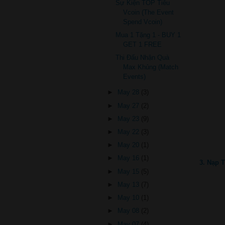
Sự Kiện TOP Tiêu
Vcoin (The Event
Spend Vcoin)
Mua 1 Tặng 1 - BUY 1
GET 1 FREE
Thi Đấu Nhận Quà
Max Khủng (Match
Events)
►
May 28
(3)
►
May 27
(2)
►
May 23
(9)
►
May 22
(3)
►
May 20
(1)
►
May 16
(1)
3. Nạp T
►
May 15
(5)
►
May 13
(7)
►
May 10
(1)
►
May 08
(2)
►
May 07
(4)