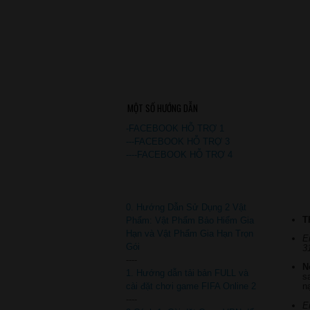
MỘT SỐ HƯỚNG DẪN
-FACEBOOK HỖ TRỢ 1
---FACEBOOK HỖ TRỢ 3
----FACEBOOK HỖ TRỢ 4
0. Hướng Dẫn Sử Dụng 2 Vật
T
Phẩm: Vật Phẩm Bảo Hiểm Gia
Hạn và Vật Phẩm Gia Hạn Trọn
E
Gói
3
----
N
1. Hướng dẫn tải bản FULL và
s
cài đặt chơi game FIFA Online 2
n
----
E