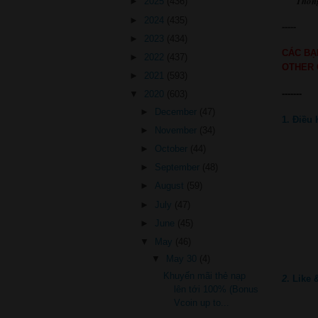
Thôn
►
2025
(436)
►
2024
(435)
-----
►
2023
(434)
CÁC BẠ
►
2022
(437)
OTHER 
►
2021
(593)
-------
▼
2020
(603)
►
December
(47)
1. Điều 
►
November
(34)
►
October
(44)
►
September
(48)
►
August
(59)
►
July
(47)
►
June
(45)
▼
May
(46)
▼
May 30
(4)
Khuyến mãi thẻ nạp
2
. Like
lên tới 100% (Bonus
Vcoin up to...