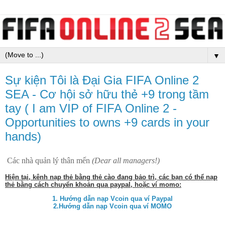
▼
Sự kiện Tôi là Đại Gia FIFA Online 2
SEA - Cơ hội sở hữu thẻ +9 trong tầm
tay ( I am VIP of FIFA Online 2 -
Opportunities to owns +9 cards in your
hands)
Các nhà quản lý thân mến
(Dear all managers!)
Hiện tại, kênh nạp thẻ bằng thẻ cào đang bảo trì, các bạn có thể nạp
thẻ bằng cách chuyển khoản qua paypal, hoặc ví momo:
1. Hướng dẫn nạp Vcoin qua ví Paypal
2.Hướng dẫn nạp Vcoin qua ví MOMO