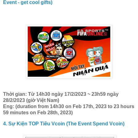
Event - get cool gifts)
Thời gian: Từ 14h30 ngày 17/2/2023 ~ 23h59 ngày
28/2/2023 (giờ Việt Nam)
Eng: (duration from 14h30 on Feb 17th, 2023 to 23 hours
59 minutes on Feb 28th, 2023)
4. Sự Kiện TOP Tiêu Vcoin (The Event Spend Vcoin)