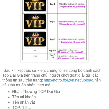
Sau khi kết thúc sự kiện, chúng tôi sẽ công bố danh sách
Top Đại Gia trên trang chủ, người chơi đoạt giải gửi các
thông tin sau trên trang:
http://hotro.ffol2vn.net/upload/
tên
cầu thủ muốn nhận theo mẫu:
Nhận Thưởng TOP Đại Gia
Tên tài khoản
Tên nhân vật
TOP: 1,2…