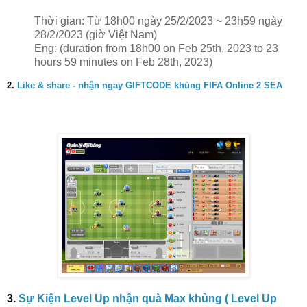
Thời gian: Từ 18h00 ngày 25/2/2023 ~ 23h59 ngày
28/2/2023 (giờ Việt Nam)
Eng: (duration from 18h00 on Feb 25th, 2023 to 23
hours 59 minutes on Feb 28th, 2023)
2.
Like & share - nhận ngay GIFTCODE khủng FIFA Online 2 SEA
3.
Sự Kiện Level Up nhận quà Max khủng ( Level Up