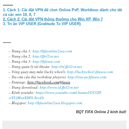
-------
1. Cách 1:
Cài đặt VPN để chơi Online PvP, Worldtour dành cho tất
cả các win 10, 8, 7
2. Cách 2: Cài đặt VPN thông thường cho Win XP, Win 7
3. Tri ân VIP USER (Gratitude To VIP USER)
-------
– Trang chủ 1:
http://fifaonline2sea.com
– Trang chủ 2:
http://ffol2vn.net
– Trang chủ 3:
http://fifasea.com
– Trang quản lý tài khoản:
http://id.ffol2vn.net
– Vòng quay may mắn (lucky wheel):
http://luckywheel.fifasea.com
– Tra cứu cầu thủ (webshop players):
http://tracuu.fifasea.com
– Fanpage:
http://facebook.com/fifasea
– Trang download:
http://www.id.ffol2vn.net
– Kênh youtube:
https://www.youtube.com/channel/UCGIT-
xiYUjMxaXDFk-8rvdA
– Blogspot:
http://fifaonline2sea.blogspot.com
BQT FIFA Online 2 kính bút!