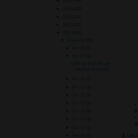
►
2025
(436)
►
2024
(435)
►
2023
(434)
►
2022
(437)
▼
2021
(593)
▼
December
(39)
►
Dec 28
(2)
▼
Dec 27
(1)
Giảm giá thuế đấu giá
(Auction Discount)
►
Dec 24
(5)
►
Dec 23
(1)
►
Dec 21
(2)
►
Dec 20
(1)
•
0
►
Dec 18
(6)
•
►
Dec 14
(2)
m
►
Dec 12
(1)
►
Dec 11
(4)
2.
Like 