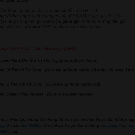
ec 29th, 2021)
ối tượng: áp dụng với các nhà quản lý có level >30
ng: (Who: apply with managers all of FIFASEA has level> 30)
ội dung: trong thời gian sự kiện,
giảm giá 10%
thị trường đấu giá
ng: (Details:
discount 10%
auction in the event time)
=
Hợp Nạp VIP 10 = 10tr vnđ (Charging $448):
huyến Mại 100% Giá Trị Thẻ Nạp (bonus 100% Vcoin)
ặng 10 Thẻ +9 Tự Chọn (Give ten uniform cards +9) hoặc đổi sang 3 thẻ
ặng 2 Thẻ +10 Tự Chọn (Give two uniform cards +10)
ặng 1 Danh Hiệu ingame (Give one quest ingame)
hú ý: Hiện tại, chúng tôi không hỗ trợ nạp thẻ điện thoại.
Chỉ hỗ trợ nạ
aypal
hoặc
qua MOMO
. Chi tiết cách nạp Vcoin thông
qua paypal
và
qua
OMO
sau: