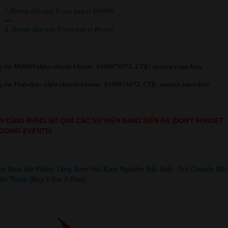
3.Hướng dẫn nạp Vcoin qua ví MOMO
----
4. Hướng dẫn nạp Vcoin qua ví Paypal
g tin MOMO nhận chuyển khoản: 0388876872. CTK: nguyen xuan hien
 tin Viettelpay nhận chuyển khoản: 0388876872. CTK: nguyen xuan hien
N CŨNG ĐỪNG BỎ QUA CÁC SỰ KIỆN ĐANG DIỄN RA (DON'T FORGET
GOING EVENTS)
ện Mua Vật Phẩm Tặng Bình Hút Kinh Nghiệm Đặc Biệt, Thẻ Chuyển Đổi
ền Thoại (Buy 1 Get 3 Free)