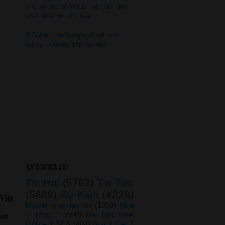
chế độ cửa sổ FULL - và màn hình
có 2 phần đen ở 2 bên
----
8.Guide to reCharging Card into
Game - Hướng dẫn nạp thẻ
CATEGORIES LIST
Tin Hot
(5762)
Tin Tức
(5689)
Sự Kiện
(4228)
Việt
khuyến mại nạp thẻ
(1008)
Mua
1 Tặng 1
(590)
Đại Gia FIFA
 on
Online 2 SEA
(484)
Buy 1 Get 1