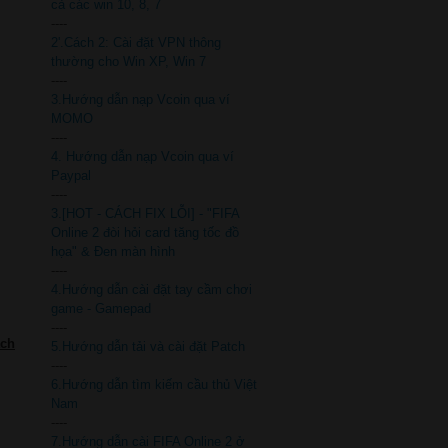
cả các win 10, 8, 7
----
2'.Cách 2: Cài đặt VPN thông
thường cho Win XP, Win 7
----
3.Hướng dẫn nạp Vcoin qua ví
MOMO
----
4. Hướng dẫn nạp Vcoin qua ví
Paypal
----
3.[HOT - CÁCH FIX LỖI] - "FIFA
Online 2 đòi hỏi card tăng tốc đồ
họa" & Đen màn hình
----
4.Hướng dẫn cài đặt tay cầm chơi
game - Gamepad
----
ách
5.Hướng dẫn tải và cài đặt Patch
----
6.Hướng dẫn tìm kiếm cầu thủ Việt
Nam
----
7.Hướng dẫn cài FIFA Online 2 ở