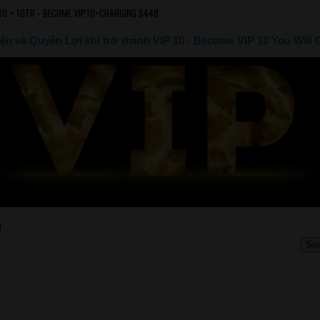
10 = 10TR - BECOME VIP10=CHARGING $448
ện và Quyền Lợi khi trở thành VIP 10 - Become VIP 10 You Will 
M