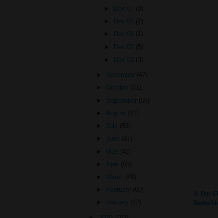
►
Dec 07
(3)
►
Dec 05
(2)
►
Dec 04
(1)
►
Dec 02
(5)
►
Dec 01
(3)
►
November
(47)
►
October
(61)
►
September
(56)
►
August
(41)
►
July
(55)
►
June
(47)
►
May
(42)
►
April
(55)
►
March
(48)
►
February
(60)
3. Đại 
►
January
(42)
BattleS
►
2020
(603)