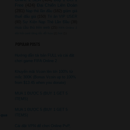
Free
(424)
Đại Chiến Liên Đoàn
(281)
Nạp thẻ lần đầu
(182)
giảm giá
thuế đấu giá
(150)
Tri ân VIP USER
(90)
Sự Kiện Nạp Thẻ Lần Đầu
(38)
mua cầu thủ trên web
(25)
FIFA Online 2
đòi hỏi card tăng tốc đồ họa
(2)
hot
(1)
POPULAR POSTS
Hướng dẫn tải bản FULL và cài đặt
chơi game FIFA Online 2
Khuyến mãi Vcoin lên tới 100% từ
mốc 300K (Bonus Vcoin up to 100%
from $13.45 when you donate)
MUA 1 ĐƯỢC 5 (BUY 1 GET 5
ITEMS)
MUA 1 ĐƯỢC 5 (BUY 1 GET 5
p
qua
ITEMS)
Cài đặt VPN để chơi Online PvP,