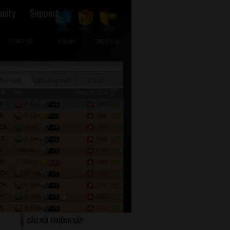
nity
Support
CÂU HỎI THƯỜNG GẶP