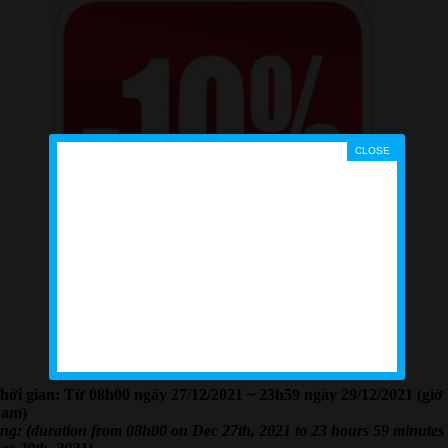
hời gian:
Từ 08h00 ngày 27/12/2021 ~ 23h59 ngày 29/12/2021 (giờ 
am)
ng: (duration from 08h00 on Dec 27th, 2021 to 23 hours 59 minutes