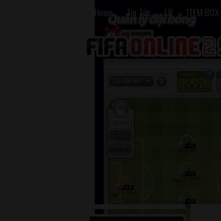
Home
Tin Tức
LP
ITEM BOX