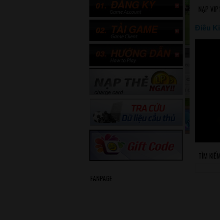
NẠP VIP
Điều Ki
TÌM KIẾ
FANPAGE