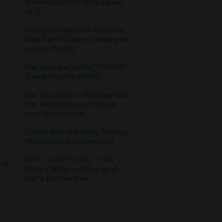
Worldtour dành cho tất cả các win
10, 8, 7
Hướng Dẫn Nạp Vcoin Vào Game
Bằng PayPal (Guide to charging into
game by Paypal)
Nạp Vcoin Qua Ví Điện Tử MOMO
(Charge Vcoin by MOMO)
Nạp Thẻ Liền Tay - Nhận Ngay Quà
Cực Khủng (Charging vcoin get
items bonus ingame)
Thi Đấu Nhận Quà Khung Giờ Vàng
(Match Event on Golden Time)
[HOT - CÁCH FIX LỖI] - "FIFA
 +7,
Online 2 đòi hỏi card tăng tốc đồ
họa" & Đen màn hình