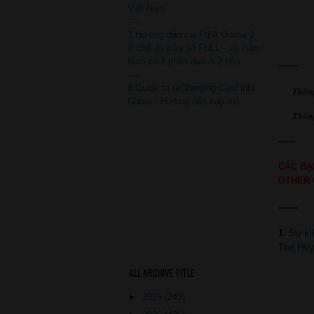
Việt Nam
----
7.Hướng dẫn cài FIFA Online 2
ở chế độ cửa sổ FULL - và màn
hình có 2 phần đen ở 2 bên
-------
----
8.Guide to reCharging Card into
Thôn
Game - Hướng dẫn nạp thẻ
Thông
------
CÁC BẠ
OTHER 
-------
1.
Sự ki
Thẻ Huy
ALL ARCHIVE TITLE
►
2026
(243)