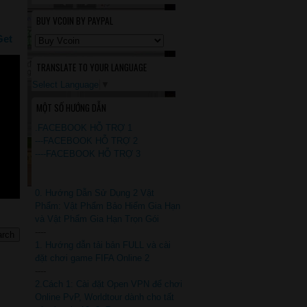
BUY VCOIN BY PAYPAL
Get
TRANSLATE TO YOUR LANGUAGE
Select Language
▼
MỘT SỐ HƯỚNG DẪN
.FACEBOOK HỖ TRỢ 1
---FACEBOOK HỖ TRỢ 2
----FACEBOOK HỖ TRỢ 3
0. Hướng Dẫn Sử Dụng 2 Vật
Phẩm: Vật Phẩm Bảo Hiểm Gia Hạn
và Vật Phẩm Gia Hạn Trọn Gói
----
1. Hướng dẫn tải bản FULL và cài
đặt chơi game FIFA Online 2
----
2.Cách 1: Cài đặt Open VPN để chơi
Online PvP, Worldtour dành cho tất