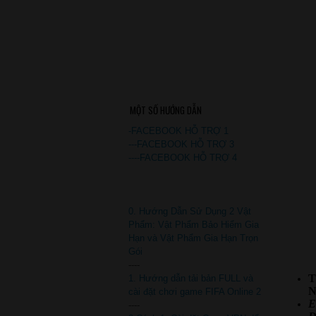
MỘT SỐ HƯỚNG DẪN
-FACEBOOK HỖ TRỢ 1
---FACEBOOK HỖ TRỢ 3
----FACEBOOK HỖ TRỢ 4
0. Hướng Dẫn Sử Dụng 2 Vật
Phẩm: Vật Phẩm Bảo Hiểm Gia
Hạn và Vật Phẩm Gia Hạn Trọn
Gói
----
T
1. Hướng dẫn tải bản FULL và
N
cài đặt chơi game FIFA Online 2
E
----