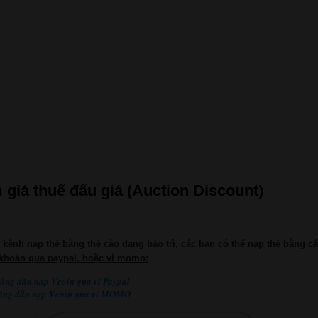
 giá thuế đấu giá (Auction Discount)
, kênh nạp thẻ bằng thẻ cào đang bảo trì, các bạn có thể nạp thẻ bằng c
khoản qua paypal, hoặc ví momo:
ớng dẫn nạp Vcoin qua ví Paypal
ớng dẫn nạp Vcoin qua ví MOMO