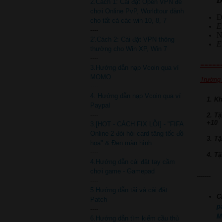
D
2.Cách 1: Cài đặt Open VPN để
chơi Online PvP, Worldtour dành
Đ
cho tất cả các win 10, 8, 7
E
----
N
2'.Cách 2: Cài đặt VPN thông
E
thường cho Win XP, Win 7
----
=====
3.Hướng dẫn nạp Vcoin qua ví
MOMO
Trường 
----
4. Hướng dẫn nạp Vcoin qua ví
1. K
Paypal
----
2. T
+10
3.[HOT - CÁCH FIX LỖI] - "FIFA
Online 2 đòi hỏi card tăng tốc đồ
3. T
họa" & Đen màn hình
----
4. T
4.Hướng dẫn cài đặt tay cầm
chơi game - Gamepad
-------
----
5.Hướng dẫn tải và cài đặt
C
Patch
p
----
M
6.Hướng dẫn tìm kiếm cầu thủ