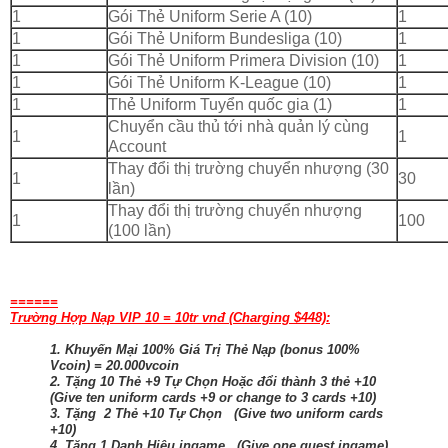
1
Gói Thẻ Uniform Serie A (10)
1
1
Gói Thẻ Uniform Bundesliga (10)
1
1
Gói Thẻ Uniform Primera Division (10)
1
1
Gói Thẻ Uniform K-League (10)
1
1
Thẻ Uniform Tuyển quốc gia (1)
1
Chuyển cầu thủ tới nhà quản lý cùng
1
1
Account
Thay đổi thị trường chuyển nhượng (30
1
30
lần)
Thay đổi thị trường chuyển nhượng
1
100
(100 lần)
======
Trường Hợp Nạp VIP 10 = 10tr vnđ (Charging $448):
1. Khuyến Mại 100% Giá Trị Thẻ Nạp (bonus 100%
Vcoin) = 20.000vcoin
2. Tặng 10 Thẻ +9 Tự Chọn Hoặc đổi thành 3 thẻ +10
(Give ten uniform cards +9 or change to 3 cards +10)
3. Tặng 2 Thẻ +10 Tự Chọn (Give two uniform cards
+10)
4. Tặng 1 Danh Hiệu ingame (Give one quest ingame)