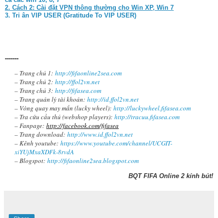
2. Cách 2: Cài đặt VPN thông thường cho Win XP, Win 7
3. Tri ân VIP USER (Gratitude To VIP USER)
-------
– Trang chủ 1:
http://fifaonline2sea.com
– Trang chủ 2:
http://ffol2vn.net
– Trang chủ 3:
http://fifasea.com
– Trang quản lý tài khoản:
http://id.ffol2vn.net
– Vòng quay may mắn (lucky wheel):
http://luckywheel.fifasea.com
– Tra cứu cầu thủ (webshop players):
http://tracuu.fifasea.com
– Fanpage:
http://facebook.com/fifasea
– Trang download:
http://www.id.ffol2vn.net
– Kênh youtube:
https://www.youtube.com/channel/UCGIT-
xiYUjMxaXDFk-8rvdA
– Blogspot:
http://fifaonline2sea.blogspot.com
BQT FIFA Online 2 kính bút!