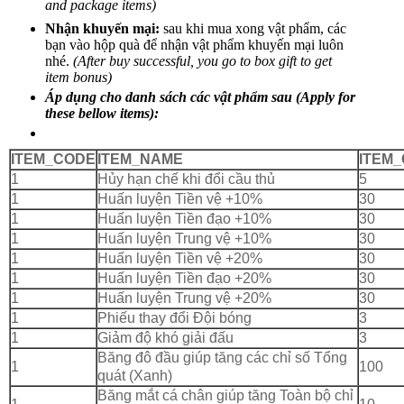
and package items)
Nhận khuyến mại:
sau khi mua xong vật phẩm, các
bạn vào hộp quà để nhận vật phẩm khuyến mại luôn
nhé.
(After buy successful, you go to box gift to get
item bonus)
Áp dụng cho danh sách các vật phẩm sau (Apply for
these bellow items):
ITEM_CODE
ITEM_NAME
ITEM
1
Hủy hạn chế khi đổi cầu thủ
5
1
Huấn luyện Tiền vệ +10%
30
1
Huấn luyện Tiền đạo +10%
30
1
Huấn luyện Trung vệ +10%
30
1
Huấn luyện Tiền vệ +20%
30
1
Huấn luyện Tiền đạo +20%
30
1
Huấn luyện Trung vệ +20%
30
1
Phiếu thay đổi Đội bóng
3
1
Giảm độ khó giải đấu
3
Băng đô đầu giúp tăng các chỉ số Tổng
1
100
quát (Xanh)
Băng mắt cá chân giúp tăng Toàn bộ chỉ