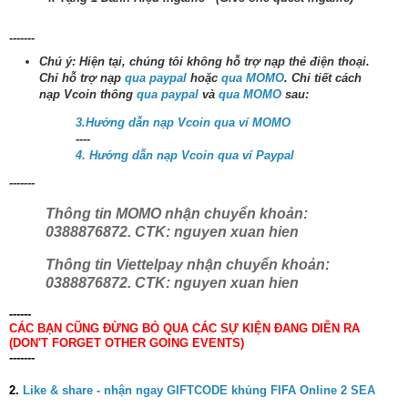
-------
Chú ý: Hiện tại, chúng tôi không hỗ trợ nạp thẻ điện thoại.
Chỉ hỗ trợ nạp
qua paypal
hoặc
qua MOMO
. Chi tiết cách
nạp Vcoin thông
qua paypal
và
qua MOMO
sau:
3.Hướng dẫn nạp Vcoin qua ví MOMO
----
4. Hướng dẫn nạp Vcoin qua ví Paypal
-------
Thông tin MOMO nhận chuyển khoản:
0388876872. CTK: nguyen xuan hien
Thông tin Viettelpay nhận chuyển khoản:
0388876872. CTK: nguyen xuan hien
------
CÁC BẠN CŨNG ĐỪNG BỎ QUA CÁC SỰ KIỆN ĐANG DIỄN RA
(DON'T FORGET OTHER GOING EVENTS)
-------
2.
Like & share - nhận ngay GIFTCODE khủng FIFA Online 2 SEA