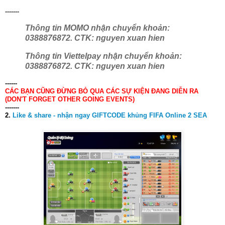
-------
Thông tin MOMO nhận chuyển khoản:
0388876872. CTK: nguyen xuan hien
Thông tin Viettelpay nhận chuyển khoản:
0388876872. CTK: nguyen xuan hien
------
CÁC BẠN CŨNG ĐỪNG BỎ QUA CÁC SỰ KIỆN ĐANG DIỄN RA
(DON'T FORGET OTHER GOING EVENTS)
-------
2.
Like & share - nhận ngay GIFTCODE khủng FIFA Online 2 SEA