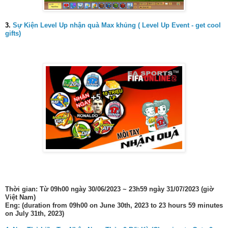
3.
Sự Kiện Level Up nhận quà Max khủng ( Level Up Event - get cool
gifts)
Thời gian: Từ 09h00 ngày 30/06/2023 ~ 23h59 ngày 31/07/2023 (giờ
Việt Nam)
Eng: (duration from 09h00 on June 30th, 2023 to 23 hours 59 minutes
on July 31th, 2023)