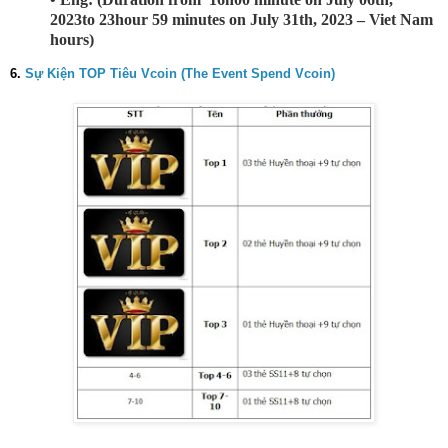
2023to 23hour 59 minutes on July 31th, 2023 – Viet Nam
hours)
6.
Sự Kiện TOP Tiêu Vcoin (The Event Spend Vcoin)