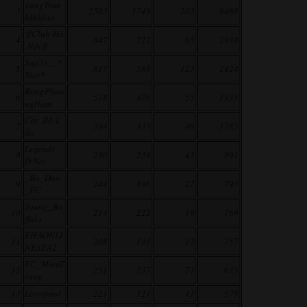
£øngTran
3
2583
1749
202
8488
hHổßáo
۩Club Hà
4
847
722
65
2938
Nội۩
Sup3r__*
5
817
588
123
2424
Star*
RongPhuo
6
578
476
55
1935
ngNam
Các Bô L
7
394
333
46
1285
ão
Legends_
8
290
236
43
891
D.Nai
_Ba_Dao
9
244
196
27
793
_FC
Young_Bu
10
214
222
19
769
ffalo
FIFAONLI
11
208
193
12
757
NESEA2
FC_MienT
12
251
237
71
635
rung
13
Liverpool
221
121
41
579