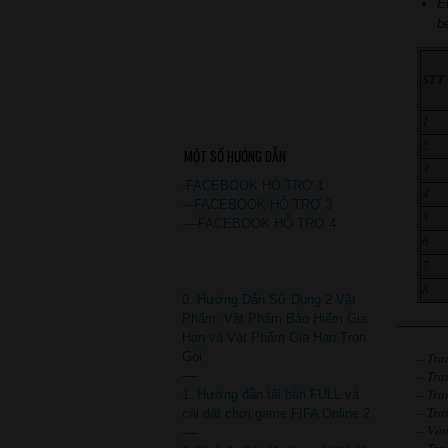
E
b
STT
1
2
MỘT SỐ HƯỚNG DẪN
3
-FACEBOOK HỖ TRỢ 1
4
---FACEBOOK HỖ TRỢ 3
5
----FACEBOOK HỖ TRỢ 4
6
7
8
0. Hướng Dẫn Sử Dụng 2 Vật
Phẩm: Vật Phẩm Bảo Hiểm Gia
———
Hạn và Vật Phẩm Gia Hạn Trọn
– Tra
Gói
– Tra
----
– Tra
1. Hướng dẫn tải bản FULL và
– Tra
cài đặt chơi game FIFA Online 2
– Vòn
----
– Tra