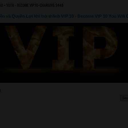
10 = 10TR - BECOME VIP10=CHARGING $448
ện và Quyền Lợi khi trở thành VIP 10 - Become VIP 10 You Will 
M