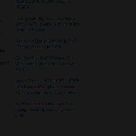
MUA 1 ĐƯỢC 5 (BUY 1 GET 5
ITEMS)
Hướng Dẫn Nạp Vcoin Vào Game
y on
Bằng PayPal (Guide to charging into
game by Paypal)
s
Nạp Vcoin Qua Ví Điện Tử MOMO
(Charge Vcoin by MOMO)
ày.
1
Cài đặt VPN để chơi Online PvP,
ocked
Worldtour dành cho tất cả các win
10, 8, 7
Mua 1 Tặng 1 - BUY 1 GET 1 FREE
- Áp Dụng với vật phẩm >=6vcoin -
Apply with item have price >=6vcoin
Sự Kiện Level Up nhận quà Max
khủng ( Level Up Event - get cool
gifts)