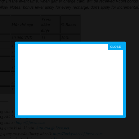
ng: (In the event time, when gamer charge card, will be received Vcoin bonus
ellow. Notes: bonus level apply for every recharge, don’t apply for
incremental
Vcoin
Mức thẻ nạp
nhận
% Bonus
được
10,000 VND
11
20%
20,000 VND
23
20%
30,000 VND
35
20%
50,000 VND
60
20%
100,000 VNĐ
130
30%
200,000 VND
280
40%
300,000 VND
450
50%
500,000 VND
1000
100%
———
ng chủ 1:
http://fifaonline2sea.com
ng chủ 2:
http://ffol2vn.net
ng chủ 3:
http://fifasea.com
ng quản lý tài khoản:
http://id.ffol2vn.net
g quay may mắn (lucky wheel):
http://luckywheel.fifasea.com
 cứu cầu thủ (webshop players):
http://tracuu.fifasea.com