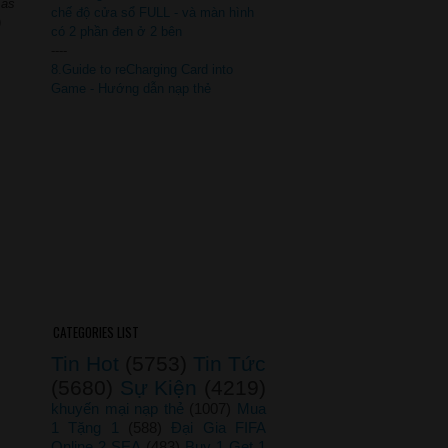
 as
chế độ cửa sổ FULL - và màn hình
)
có 2 phần đen ở 2 bên
----
8.Guide to reCharging Card into
Game - Hướng dẫn nạp thẻ
CATEGORIES LIST
Tin Hot
(5753)
Tin Tức
(5680)
Sự Kiện
(4219)
khuyến mại nạp thẻ
(1007)
Mua
1 Tặng 1
(588)
Đại Gia FIFA
Online 2 SEA
(483)
Buy 1 Get 1