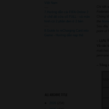
Việt Nam
Chi tiết
----
Federati
7.Hướng dẫn cài FIFA Online 2
Chúng tô
ở chế độ cửa sổ FULL - và màn
the
hom
hình có 2 phần đen ở 2 bên
----
Sau đây 
8.Guide to reCharging Card into
point of
Game - Hướng dẫn nạp thẻ
– LƯU Ý:
Và các 
matches
permanen
– Tổng 
SEQ
ALL ARCHIVE TITLE
►
2026
(234)