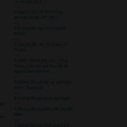
cả các win 10, 8, 7
----
2'.Cách 2: Cài đặt VPN thông
thường cho Win XP, Win 7
----
3.Hướng dẫn nạp Vcoin qua ví
MOMO
----
4. Hướng dẫn nạp Vcoin qua ví
Paypal
----
3.[HOT - CÁCH FIX LỖI] - "FIFA
Online 2 đòi hỏi card tăng tốc đồ
họa" & Đen màn hình
----
4.Hướng dẫn cài đặt tay cầm chơi
game - Gamepad
----
5.Hướng dẫn tải và cài đặt Patch
----
Oct
6.Hướng dẫn tìm kiếm cầu thủ Việt
Nam
như
----
7.Hướng dẫn cài FIFA Online 2 ở