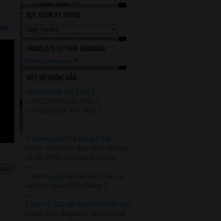
BUY VCOIN BY PAYPAL
Get
TRANSLATE TO YOUR LANGUAGE
Select Language
▼
MỘT SỐ HƯỚNG DẪN
.FACEBOOK HỖ TRỢ 1
---FACEBOOK HỖ TRỢ 2
----FACEBOOK HỖ TRỢ 3
0. Hướng Dẫn Sử Dụng 2 Vật
Phẩm: Vật Phẩm Bảo Hiểm Gia Hạn
và Vật Phẩm Gia Hạn Trọn Gói
----
1. Hướng dẫn tải bản FULL và cài
đặt chơi game FIFA Online 2
----
2.Cách 1: Cài đặt Open VPN để chơi
Online PvP, Worldtour dành cho tất