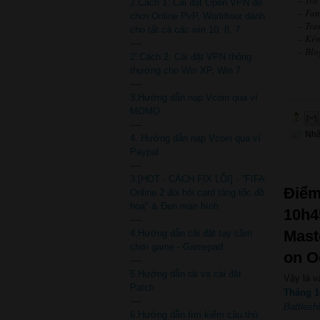
2.Cách 1: Cài đặt Open VPN để
– Fa
chơi Online PvP, Worldtour dành
– Tr
cho tất cả các win 10, 8, 7
– Kên
----
– Blo
2'.Cách 2: Cài đặt VPN thông
thường cho Win XP, Win 7
----
3.Hướng dẫn nạp Vcoin qua ví
MOMO
----
Nh
4. Hướng dẫn nạp Vcoin qua ví
Paypal
----
3.[HOT - CÁCH FIX LỖI] - "FIFA
Điểm
Online 2 đòi hỏi card tăng tốc đồ
họa" & Đen màn hình
10h4
----
Mast
4.Hướng dẫn cài đặt tay cầm
chơi game - Gamepad
on O
----
5.Hướng dẫn tải và cài đặt
Vậy là v
Patch
Tháng 
----
Battlesh
6.Hướng dẫn tìm kiếm cầu thủ