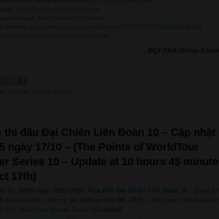
npage:
http://facebook.com/ffol2vn.net
ang download:
http://www.id.ffol2vn.net
h youtube:
https://www.youtube.com/channel/UCGIT-xiYUjMxaXDFk-8rvdA
gspot:
http://fifaonline2sea.blogspot.com
BQT FIFA Online 2 kính
ãn:
Sự Kiện
,
Tin Hot
,
Tin Tức
 thi đấu Đại Chiến Liên Đoàn 10 – Cập nhật
5 ngày 17/10 – (The Points of WorldTour
er Series 10 – Update at 10 hours 45 minute
ct 17th)
ào lúc 00h00 ngày 08/10/2015,
Mùa Giải Đại Chiến Liên Đoàn 10 – Cuộc C
10
đã chính thức diễn ra
.
(At 0h00 on Oct 8th, 2015 –
The Great War Federati
ip 10 – WorldTour Master Series 10
started)