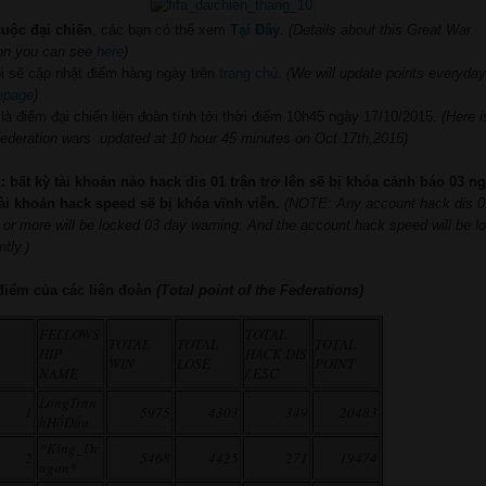
cuộc đại chiến
, các bạn có thể xem
Tại Đây
.
(Details about this Great War
on you can see
here
)
i sẽ cập nhật điểm hàng ngày trên
trang chủ
.
(We will update points everyda
epage
)
là điểm đại chiến liên đoàn tính tới thời điểm 10h45 ngày 17/10/2015.
(
Here
i
federation
wars
updated at 10 hour 45 minutes on Oct 17th,2015)
 bất kỳ tài khoản nào hack dis 01 trận trở lên sẽ bị khóa cảnh báo 03 ng
tài khoản hack speed sẽ bị khóa vĩnh viễn.
(
NOTE
: Any
account
hack
dis
0
or more
will
be locked
03
day
warning
.
And
the
account
hack speed
will
be l
tly
.
)
điểm của các liên đoàn
(Total point
of
the
Federations)
FELLOWS
TOTAL
TOTAL
TOTAL
TOTAL
HIP
HACK DIS
WIN
LOSE
POINT
NAME
/ ESC
LongTran
1
5975
4303
349
20483
hHổÐấu
*King_Dr
2
5468
4425
271
19474
agon*