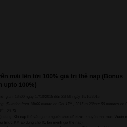
ến mãi lên tới 100% giá trị thẻ nạp (Bonus
n upto 100%)
hời gian: 18h00 ngày 17/10/2015 đến 23h59 ngày 18/10/2015
th
ng: (Duration from 18h00 minute on Oct 17
, 2015 to 23hour 59 minutes on 
th
8
, 2015)
ội dung: Khi nạp thẻ vào game người chơi sẽ được khuyến mại mức Vcoin 
au (mức KM áp dụng cho 01 lần mệnh giá thẻ nạp)