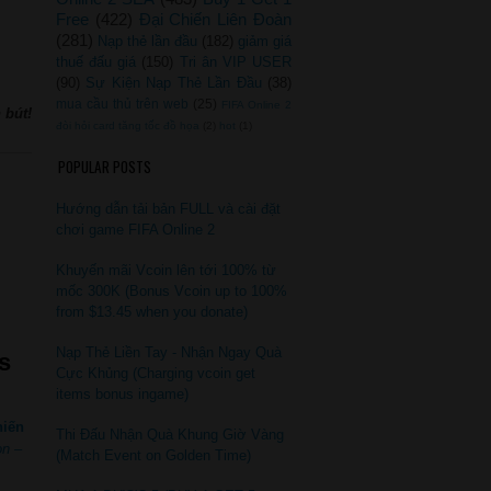
Free
(422)
Đại Chiến Liên Đoàn
(281)
Nạp thẻ lần đầu
(182)
giảm giá
thuế đấu giá
(150)
Tri ân VIP USER
(90)
Sự Kiện Nạp Thẻ Lần Đầu
(38)
mua cầu thủ trên web
(25)
FIFA Online 2
 bút!
đòi hỏi card tăng tốc đồ họa
(2)
hot
(1)
POPULAR POSTS
Hướng dẫn tải bản FULL và cài đặt
chơi game FIFA Online 2
Khuyến mãi Vcoin lên tới 100% từ
mốc 300K (Bonus Vcoin up to 100%
from $13.45 when you donate)
Nạp Thẻ Liền Tay - Nhận Ngay Quà
s
Cực Khủng (Charging vcoin get
items bonus ingame)
hiến
Thi Đấu Nhận Quà Khung Giờ Vàng
on –
(Match Event on Golden Time)