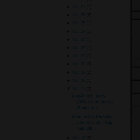
►
Oct 27
(1)
►
Oct 26
(2)
►
Oct 25
(1)
►
Oct 24
(1)
►
Oct 23
(1)
►
Oct 22
(1)
►
Oct 21
(1)
►
Oct 20
(3)
►
Oct 19
(2)
►
Oct 18
(1)
▼
Oct 17
(2)
Khuyến mãi lên tới
100% giá trị thẻ nạp
(Bonus Vco...
Điểm thi đấu Đại Chiến
Liên Đoàn 10 – Cập
nhật 10h...
►
Oct 16
(2)