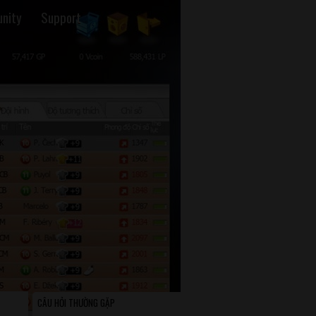
nity
Support
CÂU HỎI THƯỜNG GẶP