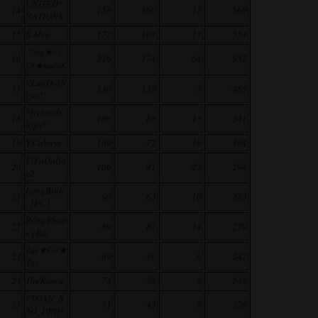
UNITED*
14
158
160
13
569
NATIONS
15
X-Men
172
103
13
554
ㄒōη★ㄇ
16
226
174
64
532
ζō★κнōηξ
!!LuaDiaN
17
130
130
7
485
guc!!
*frinends
18
106
88
13
341
hips*
19
Y.Cabaye
109
72
19
304
FiFaOnlin
20
106
91
23
294
e2
LongBinh
21
90
63
10
283
_[FC]
RồngPhươ
22
89
82
14
279
ngBăc
Zái★Cô★
23
69
70
6
247
Tay
24
TheKorea
74
54
6
246
*TOAN_S
25
71
43
6
226
AO_PRO*