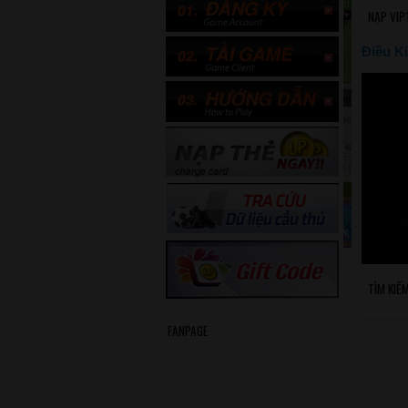
NẠP VIP
Điều Ki
TÌM KIẾ
FANPAGE