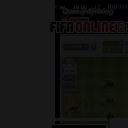
Home
Tin Tức
LP
ITEM BOX