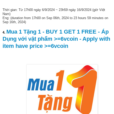
Thời gian: Từ 17h00 ngày 6/9/2024 ~ 23h59 ngày 16/9/2024 (giờ Việt
Nam)
Eng: (duration from 17h00 on Sep 06th, 2024 to 23 hours 59 minutes on
Sep 16th, 2024)
Mua 1 Tặng 1 - BUY 1 GET 1 FREE - Áp
4.
Dụng với vật phẩm >=6vcoin - Apply with
item have price >=6vcoin