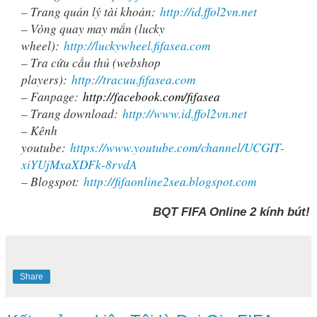
– Trang quản lý tài khoản:
http://id.ffol2vn.net
– Vòng quay may mắn (lucky
wheel):
http://luckywheel.fifasea.com
– Tra cứu cầu thủ (webshop
players):
http://tracuu.fifasea.com
– Fanpage:
http://facebook.com/fifasea
– Trang download:
http://www.id.ffol2vn.net
– Kênh
youtube:
https://www.youtube.com/channel/UCGIT-
xiYUjMxaXDFk-8rvdA
– Blogspot:
http://fifaonline2sea.blogspot.com
BQT FIFA Online 2 kính bút!
Share