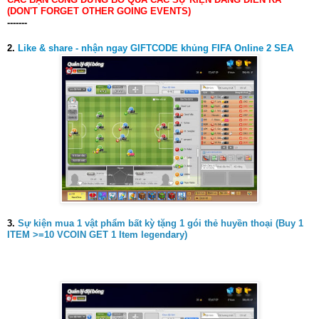
(DON'T FORGET OTHER GOING EVENTS)
-------
2.
Like & share - nhận ngay GIFTCODE khủng FIFA Online 2 SEA
3.
Sự kiện mua 1 vật phẩm bất kỳ tặng 1 gói thẻ huyền thoại (Buy 1
ITEM >=10 VCOIN GET 1 Item legendary)