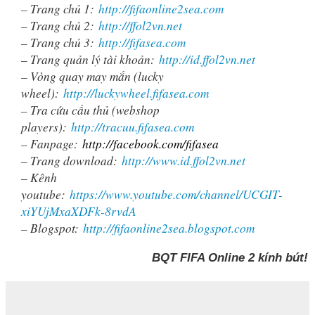
– Trang chủ 1:
http://fifaonline2sea.com
– Trang chủ 2:
http://ffol2vn.net
– Trang chủ 3:
http://fifasea.com
– Trang quản lý tài khoản:
http://id.ffol2vn.net
– Vòng quay may mắn (lucky
wheel):
http://luckywheel.fifasea.com
– Tra cứu cầu thủ (webshop
players):
http://tracuu.fifasea.com
– Fanpage:
http://facebook.com/fifasea
– Trang download:
http://www.id.ffol2vn.net
– Kênh
youtube:
https://www.youtube.com/channel/UCGIT-
xiYUjMxaXDFk-8rvdA
– Blogspot:
http://fifaonline2sea.blogspot.com
BQT FIFA Online 2 kính bút!