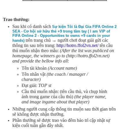
Trao thưởng:
Sau khi có danh sách
Sự kiện Tôi là Đại Gia FIFA Online 2
SEA - Cơ hội sở hữu thẻ +9 trong tầm tay ( I am VIP of
FIFA Online 2 - Opportunities to owns +9 cards in your
trên trang chủ → người chơi đoạt giải gửi các
hands)
thông tin sau trên trang:
http://hotro.ffol2vn.net/
tên cầu
thủ muốn nhận theo mẫu:
(After the list was publiced on
homepage, the winners go to (http://hotro.ffol2vn.net)
and provide the bellow info all:
Tên tài khoản
(Account name)
Tên nhân vật
(the coach / manager /
character)
Đạt giải:
TOP st
Cầu thủ muốn nhận: (tên cầu thủ, và chụp hình
ảnh trong game của cầu thủ)
(the player name,
and image ingame about that player)
Những người cung cấp thông tin muộn sau thời gian trên
sẽ không được nhận thưởng.
Phần thưởng sẽ được trao vào đêm bảo trì cập nhật sự
kiện cuối tuần gần đây nhất.