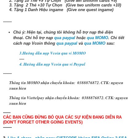
2. Tặng 10 Thẻ +9 Tự Chọn (Give ten uniform cards +9)
3. Tặng 2 Thẻ +10 Tự Chọn (Give two uniform cards +10)
4. Tặng 1 Danh Hiệu ingame (Give one quest ingame)
-------
Chú ý: Hiện tại, chúng tôi không hỗ trợ nạp thẻ điện
thoại.
Chỉ hỗ trợ nạp
qua paypal
hoặc
qua MOMO
. Chi tiết
cách nạp Vcoin thông
qua paypal
và
qua MOMO
sau:
3.Hướng dẫn nạp Vcoin qua ví MOMO
----
4. Hướng dẫn nạp Vcoin qua ví Paypal
-------
Thông tin MOMO nhận chuyển khoản: 0388876872. CTK: nguyen
xuan hien
Thông tin Viettelpay nhận chuyển khoản: 0388876872. CTK: nguyen
xuan hien
------
CÁC BẠN CŨNG ĐỪNG BỎ QUA CÁC SỰ KIỆN ĐANG DIỄN RA
(DON'T FORGET OTHER GOING EVENTS)
-------