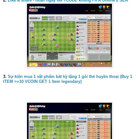
2.
Like & share - nhận ngay GIFTCODE khủng FIFA Online 2 SEA
3.
Sự kiện mua 1 vật phẩm bất kỳ tặng 1 gói thẻ huyền thoại (Buy 1
ITEM >=10 VCOIN GET 1 Item legendary)