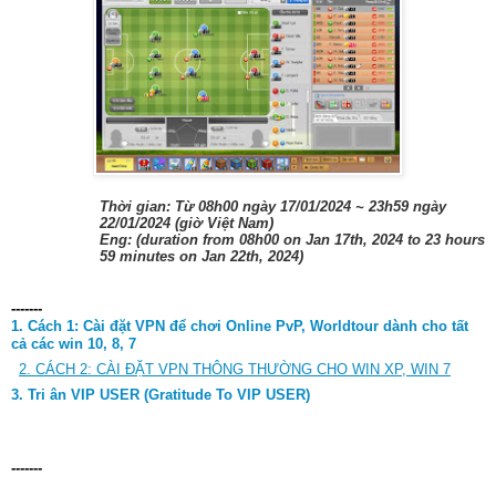
Thời gian: Từ 08h00 ngày 17/01/2024 ~ 23h59 ngày
22/01/2024 (giờ Việt Nam)
Eng: (duration from 08h00 on Jan 17th, 2024 to 23 hours
59 minutes on Jan 22th, 2024)
-------
1. Cách 1:
Cài đặt VPN để chơi Online PvP, Worldtour dành cho tất
cả các win 10, 8, 7
2. CÁCH 2: CÀI ĐẶT VPN THÔNG THƯỜNG CHO WIN XP, WIN 7
3. Tri ân VIP USER (Gratitude To VIP USER)
-------