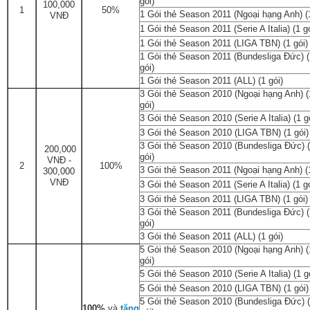
gói)
100,000
1
50%
1 Gói thẻ Season 2011 (Ngoại hạng Anh) (1
VNĐ
1 Gói thẻ Season 2011 (Serie A Italia) (1 gó
1 Gói thẻ Season 2011 (LIGA TBN) (1 gói)
1 Gói thẻ Season 2011 (Bundesliga Đức) (
gói)
1 Gói thẻ Season 2011 (ALL) (1 gói)
3 Gói thẻ Season 2010 (Ngoại hạng Anh) (
gói)
3 Gói thẻ Season 2010 (Serie A Italia) (1 g
3 Gói thẻ Season 2010 (LIGA TBN) (1 gói)
3 Gói thẻ Season 2010 (Bundesliga Đức) 
200,000
gói)
VNĐ -
2
100%
3 Gói thẻ Season 2011 (Ngoại hạng Anh) (1
300,000
VNĐ
3 Gói thẻ Season 2011 (Serie A Italia) (1 gó
3 Gói thẻ Season 2011 (LIGA TBN) (1 gói)
3 Gói thẻ Season 2011 (Bundesliga Đức) (
gói)
3 Gói thẻ Season 2011 (ALL) (1 gói)
5 Gói thẻ Season 2010 (Ngoại hạng Anh) (
gói)
5 Gói thẻ Season 2010 (Serie A Italia) (1 g
5 Gói thẻ Season 2010 (LIGA TBN) (1 gói)
5 Gói thẻ Season 2010 (Bundesliga Đức) 
100%
và
tặng