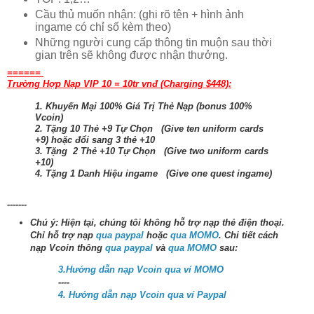
Cầu thủ muốn nhận: (ghi rõ tên + hình ảnh
ingame có chỉ số kèm theo)
Những người cung cấp thông tin muộn sau thời
gian trên sẽ không được nhận thưởng.
======
Trường Hợp Nạp VIP 10 = 10tr vnđ (Charging $448):
1. Khuyến Mại 100% Giá Trị Thẻ Nạp (bonus 100%
Vcoin)
2. Tặng 10 Thẻ +9 Tự Chọn (Give ten uniform cards
+9) hoặc đổi sang 3 thẻ +10
3. Tặng 2 Thẻ +10 Tự Chọn (Give two uniform cards
+10)
4. Tặng 1 Danh Hiệu ingame (Give one quest ingame)
-------
Chú ý: Hiện tại, chúng tôi không hỗ trợ nạp thẻ điện thoại.
Chỉ hỗ trợ nạp
qua paypal
hoặc
qua MOMO
. Chi tiết cách
nạp Vcoin thông
qua paypal
và
qua MOMO
sau:
3.Hướng dẫn nạp Vcoin qua ví MOMO
----
4. Hướng dẫn nạp Vcoin qua ví Paypal