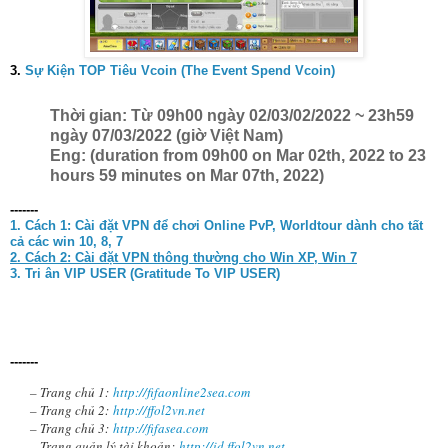
3.
Sự Kiện TOP Tiêu Vcoin (The Event Spend Vcoin)
Thời gian: Từ 09h00 ngày 02/03/02/2022 ~ 23h59
ngày 07/03/2022 (giờ Việt Nam)
Eng: (duration from 09h00 on Mar 02th, 2022 to 23
hours 59 minutes on Mar 07th, 2022)
-------
1. Cách 1:
Cài đặt VPN để chơi Online PvP, Worldtour dành cho tất
cả các win 10, 8, 7
2. Cách 2: Cài đặt VPN thông thường cho Win XP, Win 7
3. Tri ân VIP USER (Gratitude To VIP USER)
-------
– Trang chủ 1:
http://fifaonline2sea.com
– Trang chủ 2:
http://ffol2vn.net
– Trang chủ 3:
http://fifasea.com
– Trang quản lý tài khoản:
http://id.ffol2vn.net