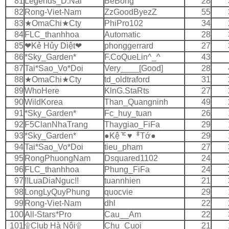
81
Legends_D.Nai
BeBong
28
82
Rong-Viet-Nam
ZzGoodByezZ
55
83
★OmaChi★Cty
PhiPro102
34
84
FLC_thanhhoa
Automatic
28
85
❤Kẻ Hủy Diệt❤
phonggerrard
27
86
*Sky_Garden*
F.CoQueLin^_^
43
87
Tai*Sao_Vo*Doi
Very____[Good]
28
88
★OmaChi★Cty
td_oldtraford
31
89
WhoHere
KlnG.StaRts
27
90
WildKorea
Than_Quangninh
49
91
*Sky_Garden*
Fc_huy_tuan
26
92
F5ClanNhaTrang
Thaygiao_FiFa
29
93
*Sky_Garden*
●Kệᅚ♥ᆥTớ●
29
94
Tai*Sao_Vo*Doi
tieu_pham
27
95
RongPhuongNam
Dsquared1102
24
96
FLC_thanhhoa
Phung_FiFa
24
97
!!LuaDiaNguc!!
tuannhien
21
98
LongLyQuyPhung
quocvie
29
99
Rong-Viet-Nam
dhl
22
100
All-Stars*Pro
Cau__Am
22
101
۩Club Hà Nội۩
Chu_Cuoi
21