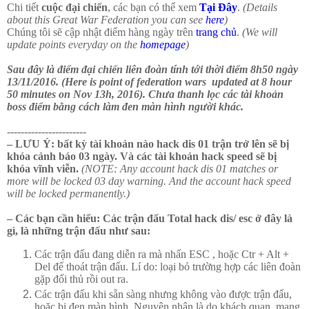
Chi tiết
cuộc đại chiến
, các bạn có thể xem
Tại Đây
.
(Details
about this Great War Federation you can see
here
)
Chúng tôi sẽ cập nhật điểm hàng ngày trên
trang chủ
.
(We will
update points everyday on the
homepage
)
Sau đây là điểm đại chiến liên đoàn tính tới thời điểm 8h50 ngày
13/11/2016. (
Here is point of federation wars updated at 8 hour
50 minutes on Nov 13h, 2016). Chưa thanh lọc các tài khoản
boss điểm bằng cách làm đen màn hình người khác.
-----------------------
– LƯU Ý: bất kỳ tài khoản nào hack dis 01 trận trở lên sẽ bị
khóa cảnh báo 03 ngày. Và các tài khoản hack speed sẽ bị
khóa vĩnh viễn.
(
NOTE: Any account hack dis 01 matches or
more will be locked 03 day warning. And the account hack speed
will be locked permanently.
)
– Các bạn cần hiểu: Các trận đấu Total hack dis/ esc ở đây là
gì, là những trận đấu như sau:
Các trận đấu đang diễn ra mà nhấn ESC , hoặc Ctr + Alt +
Del để thoát trận đấu. Lí do: loại bỏ trường hợp các liên đoàn
gặp đối thủ rồi out ra.
Các trận đấu khi sẵn sàng nhưng không vào được trận đấu,
hoặc bị đen màn hình. Nguyên nhân là do khách quan, mạng