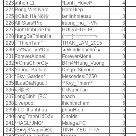
223
anhem11
*Lanh_Huyet*
4
224
Rong-Viet-Nam
HeroHiep
4
225
۩Club Hà Nội۩
lanlinhtrieuau
3
226
All-Stars*Pro
truong_nu_T-VN
3
227
BinhDinhQueToi
HUDAHUE.FC
3
228
HungBaThienHa
(===[========>
3
229
:``ThienTam``:
TRAN_LAM_2015
3
230
Tai*Sao_Vo*Doi
▲Windiconcho`▲
3
231
ForeverAlone!
ForeverAlone!
3
232
★OmaChi★Cty
BTh@Hung_Vuong
3
233
Young_Buffalo
Diego_Simone
3
234
*Sky_Garden*
Mescedes.E250
3
235
!!LuaDiaNguc!!
**Kvy_Thien**
2
236
可燃冰
CkNgocLan
3
237
LongBinh_[FC]
coach
3
238
Liverpool
thichthichem
6
239
FLC_thanhhoa
phanHieu
5
240
LongTranhHổÐấu
Choids
3
241
*HAGL*JMG*
Malaga.FC
3
242
Ǽ●√įệţŅam√ôÐốį
TINH_YEU_FIFA
2