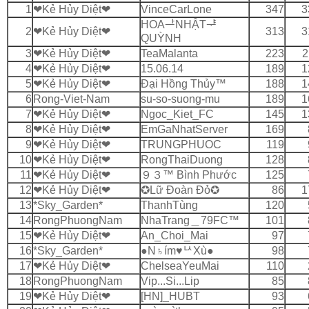
1
❤Kẻ Hủy Diệt❤
VinceCarLone
347
3
HOAᆣNHẬTᆤ
2
❤Kẻ Hủy Diệt❤
313
3
QUỲNH
3
❤Kẻ Hủy Diệt❤
TeaMalanta
223
2
4
❤Kẻ Hủy Diệt❤
15.06.14
189
1
5
❤Kẻ Hủy Diệt❤
Ðại Hồng Thủy™
188
1
6
Rong-Viet-Nam
su-so-suong-mu
189
1
7
❤Kẻ Hủy Diệt❤
Ngoc_Kiet_FC
145
1
8
❤Kẻ Hủy Diệt❤
EmGaNhatServer
169
9
❤Kẻ Hủy Diệt❤
TRUNGPHUOC
119
10
❤Kẻ Hủy Diệt❤
RongThaiDuong
128
11
❤Kẻ Hủy Diệt❤
９３™ Bình Phước
125
12
❤Kẻ Hủy Diệt❤
✪Lữ Đoàn Ðỏ✪
86
1
13
*Sky_Garden*
ThanhTùng
120
14
RongPhuongNam
NhaTrang＿79FC™
101
15
❤Kẻ Hủy Diệt❤
An_Choi_Mai
97
16
*Sky_Garden*
●N♄ímᅟ♥ᅛXù●
98
17
❤Kẻ Hủy Diệt❤
ChelseaYeuMai
110
18
RongPhuongNam
Vip...Si...Lip
85
19
❤Kẻ Hủy Diệt❤
[HN]_HUBT
93