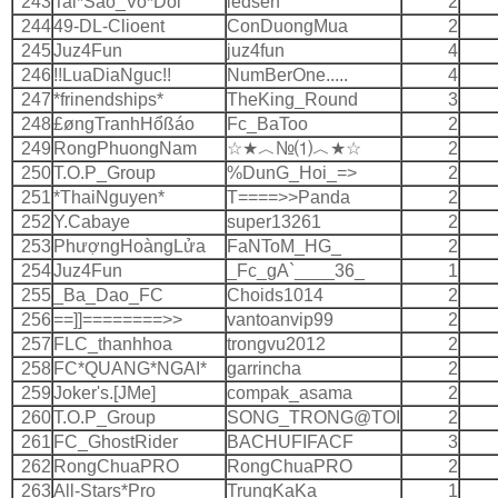
243
Tai*Sao_Vo*Doi
ledsen
2
244
49-DL-Clioent
ConDuongMua
2
245
Juz4Fun
juz4fun
4
246
!!LuaDiaNguc!!
NumBerOne.....
4
247
*frinendships*
TheKing_Round
3
248
£øngTranhHổßáo
Fc_BaToo
2
249
RongPhuongNam
☆★︿№⑴︿★☆
2
250
T.O.P_Group
%DunG_Hoi_=>
2
251
*ThaiNguyen*
T====>>Panda
2
252
Y.Cabaye
super13261
2
253
PhượngHoàngLửa
FaNToM_HG_
2
254
Juz4Fun
_Fc_gA`____36_
1
255
_Ba_Dao_FC
Choids1014
2
256
==]]========>>
vantoanvip99
2
257
FLC_thanhhoa
trongvu2012
2
258
FC*QUANG*NGAI*
garrincha
2
259
Joker's.[JMe]
compak_asama
2
260
T.O.P_Group
SONG_TRONG@TOI
2
261
FC_GhostRider
BACHUFIFACF
3
262
RongChuaPRO
RongChuaPRO
2
263
All-Stars*Pro
TrungKaKa
1