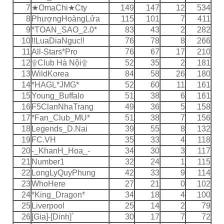
7
★OmaChi★Cty
149
147
12
534
8
PhượngHoàngLửa
115
101
7
411
9
*TOAN_SAO_2.0*
83
43
2
282
10
!!LuaDiaNguc!!
76
78
8
266
11
All-Stars*Pro
76
67
17
210
12
۩Club Hà Nội۩
52
35
2
181
13
WildKorea
84
58
26
180
14
*HAGL*JMG*
52
60
11
161
15
Young_Buffalo
51
38
6
161
16
F5ClanNhaTrang
49
36
5
158
17
*Fan_Club_MU*
51
38
7
156
18
Legends_D.Nai
39
55
8
132
19
FC.VH
35
33
4
118
20
-_KhanH_Hoa_-
34
30
3
117
21
Number1
32
24
1
115
22
LongLyQuyPhung
42
33
9
114
23
WhoHere
27
21
0
102
24
*King_Dragon*
34
18
4
100
25
Liverpool
25
14
2
79
26
[Gia]-[Dinh]`
30
17
7
72