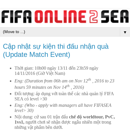
▼
Cập nhật sự kiện thi đấu nhận quà
(Update Match Event)
Thời gian: 10h00 ngày 13/11 đến 23h59 ngày
14/11/2016 (Giờ Việt Nam)
th
Eng: (Duration from 06h am on Nov 12
, 2016 to 23
th
hours 59 minutes on Nov 14
, 2016)
Đối tượng: áp dụng với toàn thể các nhà quản lý FIFA
SEA có level >30
Eng: (Who - apply with managers all have FIFASEA
level> 30)
Nội dung: cứ sau 01 trận đấu
chế độ worldtour, PvC,
1vs1,
người chơi sẽ nhận được ngẫu nhiên một trong
những vật phẩm bên dưới.