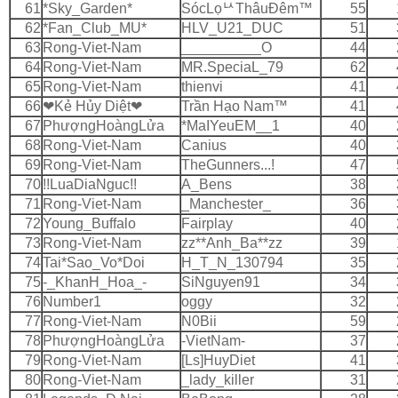
61
*Sky_Garden*
SócLọᅛThâuÐêm™
55
62
*Fan_Club_MU*
HLV_U21_DUC
51
63
Rong-Viet-Nam
__________O
44
64
Rong-Viet-Nam
MR.SpeciaL_79
62
65
Rong-Viet-Nam
thienvi
41
66
❤Kẻ Hủy Diệt❤
Trần Hạo Nam™
41
67
PhượngHoàngLửa
*MaIYeuEM__1
40
68
Rong-Viet-Nam
Canius
40
69
Rong-Viet-Nam
TheGunners...!
47
70
!!LuaDiaNguc!!
A_Bens
38
71
Rong-Viet-Nam
_Manchester_
36
72
Young_Buffalo
Fairplay
40
73
Rong-Viet-Nam
zz**Anh_Ba**zz
39
74
Tai*Sao_Vo*Doi
H_T_N_130794
35
75
-_KhanH_Hoa_-
SiNguyen91
34
76
Number1
oggy
32
77
Rong-Viet-Nam
N0Bii
59
78
PhượngHoàngLửa
-VietNam-
37
79
Rong-Viet-Nam
[Ls]HuyDiet
41
80
Rong-Viet-Nam
_lady_killer
31