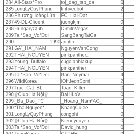
284
All-Stars*Pro
toj_dag_tap_da
0
285
LongLyQuyPhung
linhyeubot
2
286
PhượngHoàngLửa
FC_Hai-Dat
1
287
49-DL-Clioent
juongkjm
0
288
HungaryClub
DimitriVegas
0
289
Tai*Sao_Vo*Doi
SangBangTatCa
0
290
1990
anhtin
0
291
GA'_HA'_NAM
NguyenVanCong
0
292
THAI_NGUYEN
pinkpanther...
0
293
Young_Buffalo
cugoianhlakupi
0
294
THAI_NGUYEN
pinkpanther
0
295
Tai*Sao_Vo*Doi
Ban_Neymar
4
296
WildKorea
IOI*JeonSomi
2
297
Truc_Cat_BL
Toan_Killer
0
298
۩Club Hà Nội۩
BaHiLo's
0
299
_Ba_Dao_FC
_Hoang_Nam*AG_
0
300
*ThaiNguyen*
KhangCulee
0
301
LongLyQuyPhung
congphi
0
302
۩Club Hà Nội۩
Kienuyquyen
0
303
Tai*Sao_Vo*Doi
David_hung
0
304
TeamKorea
GFTHH
0