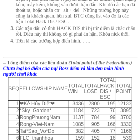
kém, máy kém, không vào được trận đấu. Khi đó các bạn đã
thoát ra, hoặc nhấn ctr +alt + del. Những trường hợp này
cũng là khách quan, hên xui, BTC cũng list vào đó là các
trận Total Hack Dis / ESC.
Các trận đấu cố tình HACK DIS thì bị trừ điểm là chắc chắn
rồi. Điều này thì không có gì phải ân hận. Khóa nick thôi.
Trên là các trường hợp điển hình. …..
– Tổng điểm của các liên đoàn
(Total point
of the Federations)
Chưa loại bỏ điểm của nql Boss điểm và làm đen màn hình
người chơi khác
TOTAL
TOTAL
TOTAL
HACK
TOTAL
SEQ
FELLOWSHIP NAME
WIN
LOSE
DIS /
POINT
ESC
1
❤Kẻ Hủy Diệt❤
3436
2800
195
12133
2
*Sky_Garden*
1184
723
76
3895
3
RongPhuongNam
1137
784
99
3700
4
Rong-Viet-Nam
1085
905
166
3330
5
Tai*Sao_Vo*Doi
382
405
77
1166
6
FLC_thanhhoa
159
152
18
539