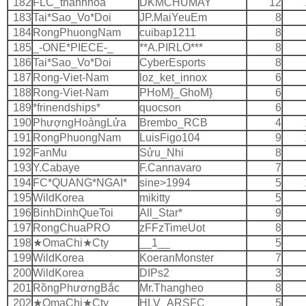
182
FLC_thanhhoa
DKMCHUMAY
12
183
Tai*Sao_Vo*Doi
JP.MaiYeuEm
8
184
RongPhuongNam
cuibap1211
8
185
_-ONE*PIECE-_
**A.PIRLO***
8
186
Tai*Sao_Vo*Doi
CyberEsports
8
187
Rong-Viet-Nam
loz_ket_innox
6
188
Rong-Viet-Nam
PHoM}_GhoM}
6
189
*frinendships*
quocson
6
190
PhượngHoàngLửa
Brembo_RCB
4
191
RongPhuongNam
LuisFigo104
9
192
FanMu
Sửu_Nhi
8
193
Y.Cabaye
F.Cannavaro
7
194
FC*QUANG*NGAI*
sine>1994
5
195
WildKorea
mikitty
5
196
BinhDinhQueToi
All_Star*
9
197
RongChuaPRO
zFFzTimeUot
8
198
★OmaChi★Cty
__1__
5
199
WildKorea
KoeranMonster
7
200
WildKorea
DIPs2
3
201
RồngPhươngBắc
Mr.Thangheo
8
202
★OmaChi★Cty
HLV_ARSFC
5