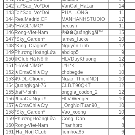
142
Tai*Sao_Vo*Doi
VanGal_HaLan
14
143
Tai*Sao_Vo*Doi
PHA_LONG
11
144
RealMadrid.CF
MANHANHSTUDIO
17
145
*HAGL*JMG*
hecuyn
11
146
Rong-Viet-Nam
®❼❻QuảngNgãi™
15
147
*Sky_Garden*
james_lucke
10
148
*King_Dragon*
Nguyễn Linh
12
149
PhượngHoàngLửa
abclop5
9
150
۩Club Hà Nội۩
HLVDuyKhuong
12
151
*HAGL*JMG*
L*H*K
12
152
★OmaChi★Cty
chobegde
10
153
49-DL-Clioent
Ngao_Thien[ND]
10
154
QuangNgai-76
CLB.T90QKT
12
155
thai*-*binh
onggia_codon_2
12
156
!!LuaDiaNguc!!
HLV.Wenger
10
157
★OmaChi★Cty
_OngNoiTuan90_
10
158
*Sky_Garden*
Vao_xoong
10
159
PhượngHoàngLửa
Cong_Dan
8
160
Rong-Viet-Nam
Thanhpro
8
161
[Ha_Noi].CLub
liemhoa85
6