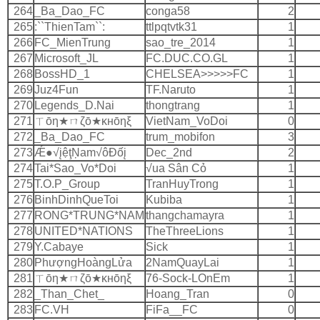
264
_Ba_Dao_FC
conga58
2
265
:``ThienTam``:
ttlpqtvtk31
1
266
FC_MienTrung
sao_tre_2014
1
267
Microsoft_JL
FC.DUC.CO.GL
1
268
BossHD_1
CHELSEA>>>>>FC
1
269
Juz4Fun
TF.Naruto
1
270
Legends_D.Nai
thongtrang
1
271
ㄒōη★ㄇζō★κнōηξ
VietNam_VoDoi
0
272
_Ba_Dao_FC
trum_mobifon
3
273
Ǽ●√įệţŅam√ôÐốį
Dec_2nd
2
274
Tai*Sao_Vo*Doi
√ua Sân Cỏ
1
275
T.O.P_Group
TranHuyTrong
1
276
BinhDinhQueToi
Kubiba
1
277
RONG*TRUNG*NAM
thangchamayra
1
278
UNITED*NATIONS
TheThreeLions
1
279
Y.Cabaye
Sick
1
280
PhượngHoàngLửa
2NamQuayLai
1
281
ㄒōη★ㄇζō★κнōηξ
76-Sock-LOnEm
1
282
_Than_Chet_
Hoang_Tran
0
283
FC.VH
FiFa__FC
0