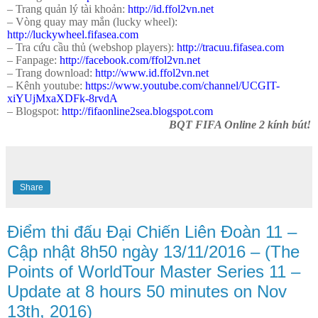
– Trang quản lý tài khoản:
http://id.ffol2vn.net
– Vòng quay may mắn (lucky wheel):
http://luckywheel.fifasea.com
– Tra cứu cầu thủ (webshop players):
http://tracuu.fifasea.com
– Fanpage:
http://facebook.com/ffol2vn.net
– Trang download:
http://www.id.ffol2vn.net
– Kênh youtube:
https://www.youtube.com/channel/UCGIT-
xiYUjMxaXDFk-8rvdA
– Blogspot:
http://fifaonline2sea.blogspot.com
BQT FIFA Online 2 kính bút!
Share
Điểm thi đấu Đại Chiến Liên Đoàn 11 –
Cập nhật 8h50 ngày 13/11/2016 – (The
Points of WorldTour Master Series 11 –
Update at 8 hours 50 minutes on Nov
13th, 2016)