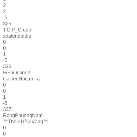
2
2
-5
325
T.O.P_Group
xoatendoithu
0
0
1
-5
326
FiFaOnline2
CaiTenNoiLenTa
0
0
1
-5
327
RongPhuongNam
™Ťhẽ☆Hệ☆Ṽàng™
0
0