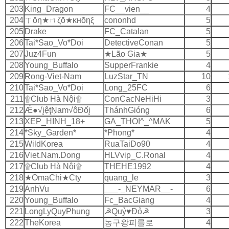
203
King_Dragon
FC__vien__
4
204
ㄒōη★ㄇζō★κнōηξ
cononhd
5
205
Drake
FC_Catalan
5
206
Tai*Sao_Vo*Doi
DetectiveConan
5
207
Juz4Fun
★Lão Gia★
5
208
Young_Buffalo
SupperFrankie
4
209
Rong-Viet-Nam
LuzStar_TN
10
210
Tai*Sao_Vo*Doi
Long_25FC
6
211
۩Club Hà Nội۩
ConCacNeHiHi
3
212
Ǽ●√įệţŅam√ôÐốį
ThánhGióng
6
213
XEP_HINH_18+
GA_THOI^_^MAK
5
214
*Sky_Garden*
*Phong*
4
215
WildKorea
RuaTaiDo90
4
216
Viet.Nam.Dong
HLVvip_C.Ronal
4
217
۩Club Hà Nội۩
THEHE1992
4
218
★OmaChi★Cty
quang_le
3
219
AnhVu
___-_NEYMAR__-
6
220
Young_Buffalo
Fc_BacGiang
4
221
LongLyQuyPhung
☭Quỷ♥Ðỏ☭
3
222
TheKorea
농구왕피를로
4