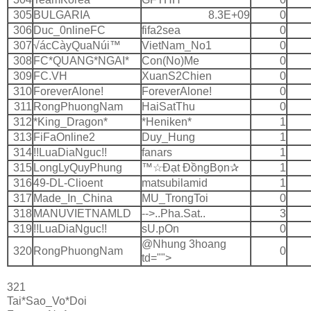
305
BULGARIA
8.3E+09
0
306
Duc_0nlineFC
fifa2sea
0
307
√ácCàyQuaNúi™
VietNam_No1
0
308
FC*QUANG*NGAI*
Con(No)Me
0
309
FC.VH
XuanS2Chien
0
310
ForeverAlone!
ForeverAlоne!
0
311
RongPhuongNam
HaiSatThu
0
312
*King_Dragon*
*Heniken*
1
313
FiFaOnline2
Duy_Hung
1
314
!!LuaDiaNguc!!
fanars
1
315
LongLyQuyPhung
™☆Ðạt ÐồngBọn✰
1
316
49-DL-Clioent
matsubilamid
1
317
Made_In_China
MU_TrongToi
0
318
MANUVIETNAMLD
-->..Pha.Sat..
3
319
!!LuaDiaNguc!!
sU.pOn
0
@Nhung 3hoang
320
RongPhuongNam
0
td="">
321
Tai*Sao_Vo*Doi