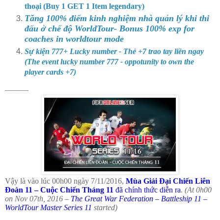
thoại (Buy 1 GET 1 Item legendary)
Tăng 100% điểm kinh nghiệm nhà quản lý khi thi
đấu ở chế độ WorldTour- Bonus 100% exp for
coaches in worldtour mode
Sự kiện 777+ Lucky number - Thẻ +7 trao tay liền ngay
(The event lucky number 777 - oppotunity to own the
player cards +7)
———
Vậy là vào lúc 00h00 ngày 7/11/2016,
Mùa Giải Đại Chiến Liên
Đoàn 11 – Cuộc Chiến Tháng 11
đã chính thức diễn ra
.
(At 0h00
on Nov 07th, 2016 –
The Great War Federation – Battleship 11 –
WorldTour Master Series 11
started)