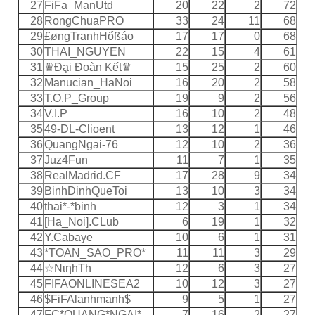
27
FiFa_ManUtd_
20
22
2
72
28
RongChuaPRO
33
24
11
68
29
£øngTranhHổßáo
17
17
0
68
30
THAI_NGUYEN
22
15
4
61
31
♛Ðḁi Ðoàn Kết♛
15
25
2
60
32
Manucian_HaNoi
16
20
2
58
33
T.O.P_Group
19
9
2
56
34
V.I.P
16
10
2
48
35
49-DL-Clioent
13
12
1
46
36
QuangNgai-76
12
10
2
36
37
Juz4Fun
11
7
1
35
38
RealMadrid.CF
17
28
9
34
39
BinhDinhQueToi
13
10
3
34
40
thai*-*binh
12
3
1
34
41
[Ha_Noi].CLub
6
19
1
32
42
Y.Cabaye
10
6
1
31
43
*TOAN_SAO_PRO*
11
11
3
29
44
☆ΝιηhΤh
12
6
3
27
45
FIFAONLINESEA2
10
12
3
27
46
$FiFAlanhmanh$
9
5
1
27
47
FC*QUANG*NGAI*
7
16
2
27