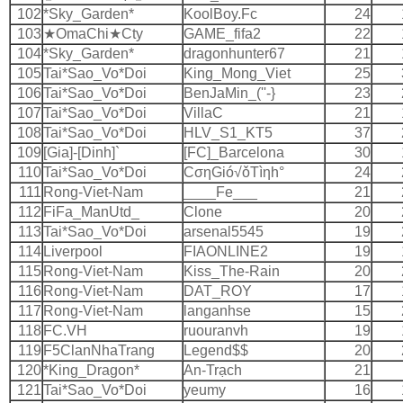
102
*Sky_Garden*
KoolBoy.Fc
24
103
★OmaChi★Cty
GAME_fifa2
22
104
*Sky_Garden*
dragonhunter67
21
105
Tai*Sao_Vo*Doi
King_Mong_Viet
25
106
Tai*Sao_Vo*Doi
BenJaMin_(''-}
23
107
Tai*Sao_Vo*Doi
VillaC
21
108
Tai*Sao_Vo*Doi
HLV_S1_KT5
37
109
[Gia]-[Dinh]`
[FC]_Barcelona
30
110
Tai*Sao_Vo*Doi
CσηGió√ǒTìηh°
24
111
Rong-Viet-Nam
____Fe___
21
112
FiFa_ManUtd_
Clone
20
113
Tai*Sao_Vo*Doi
arsenal5545
19
114
Liverpool
FIAONLINE2
19
115
Rong-Viet-Nam
Kiss_The-Rain
20
116
Rong-Viet-Nam
DAT_ROY
17
117
Rong-Viet-Nam
langanhse
15
118
FC.VH
ruouranvh
19
119
F5ClanNhaTrang
Legend$$
20
120
*King_Dragon*
An-Trạch
21
121
Tai*Sao_Vo*Doi
yeumy
16