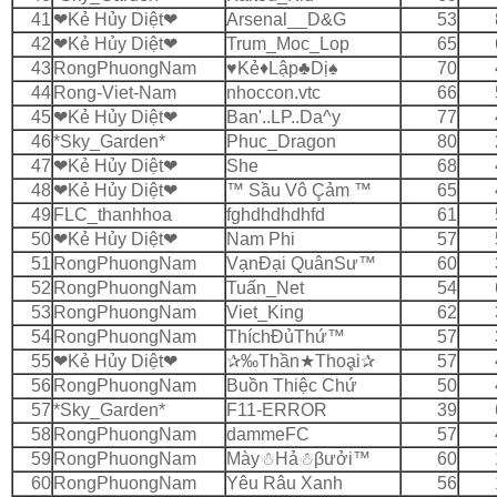
41
❤Kẻ Hủy Diệt❤
Arsenal__D&G
53
42
❤Kẻ Hủy Diệt❤
Trum_Moc_Lop
65
43
RongPhuongNam
♥Kẻ♦Lập♣Dị♠
70
44
Rong-Viet-Nam
nhoccon.vtc
66
45
❤Kẻ Hủy Diệt❤
Ban'..LP..Da^y
77
46
*Sky_Garden*
Phuc_Dragon
80
47
❤Kẻ Hủy Diệt❤
She
68
48
❤Kẻ Hủy Diệt❤
™ Sầu Vô Çảm ™
65
49
FLC_thanhhoa
fghdhdhdhfd
61
50
❤Kẻ Hủy Diệt❤
Nam Phi
57
51
RongPhuongNam
VạnÐại QuânSư™
60
52
RongPhuongNam
Tuấn_Net
54
53
RongPhuongNam
Viet_King
62
54
RongPhuongNam
ThíchĐủThứ™
57
55
❤Kẻ Hủy Diệt❤
✰‰Thần★Thoḁi✰
57
56
RongPhuongNam
Buồn Thiệc Chứ
50
57
*Sky_Garden*
F11-ERROR
39
58
RongPhuongNam
dammeFC
57
59
RongPhuongNam
Mày☃Hả☃βưởi™
60
60
RongPhuongNam
Yêu Râu Xanh
56