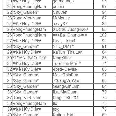
20
❤Kẻ Hủy Diệt❤
ga`ma`thua
95
21
RongPhuongNam
omaia
97
22
*Sky_Garden*
Chuyên
94
23
Rong-Viet-Nam
MrMouse
87
24
❤Kẻ Hủy Diệt❤
a.say37
85
25
RongPhuongNam
XDCauDuong-K40
85
26
RongPhuongNam
==>Ba_Chung<==
102
27
❤Kẻ Hủy Diệt❤
Real__ken4
92
28
*Sky_Garden*
*HD_DMT*
91
29
❤Kẻ Hủy Diệt❤
KaTun_ThaiLan
84
30
*TOAN_SAO_2.0*
KingKiller
83
31
❤Kẻ Hủy Diệt❤
Tuổi Tân Mùi™
74
32
❤Kẻ Hủy Diệt❤
-Red--Devils-
86
33
*Sky_Garden*
MakeThisFun
97
34
*Sky_Garden*
-^$o'ngVi.Y&u-
66
35
*Sky_Garden*
GiangAnhLinh
84
36
*Sky_Garden*
!LacMatQuan!
79
37
Rong-Viet-Nam
King_TB0204
76
38
RongPhuongNam
Ito
75
39
❤Kẻ Hủy Diệt❤
exd
78
40
*Sky_Garden*
Kaitou_Kid
69