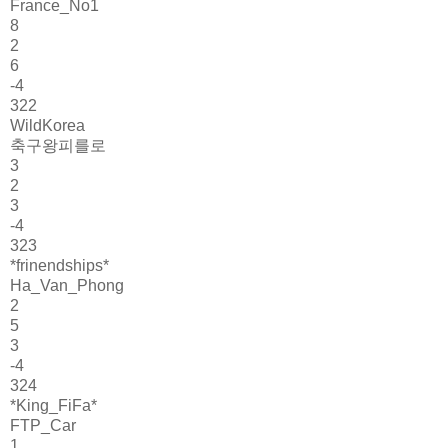
France_No1
8
2
6
-4
322
WildKorea
축구왕피를로
3
2
3
-4
323
*frinendships*
Ha_Van_Phong
2
5
3
-4
324
*King_FiFa*
FTP_Car
1