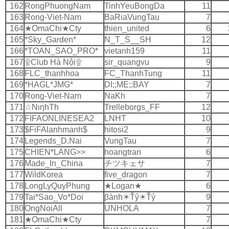
162
RongPhuongNam
TinhYeuBongDa
11
163
Rong-Viet-Nam
BaRiaVungTau
7
164
★OmaChi★Cty
thien_united
6
165
*Sky_Garden*
N_T_S__SH
12
166
*TOAN_SAO_PRO*
vietanh159
11
167
۩Club Hà Nội۩
sir_quangvu
9
168
FLC_thanhhoa
FC_ThanhTung
11
169
*HAGL*JMG*
DI;;ME;;BAY
7
170
Rong-Viet-Nam
NaKh
7
171
☆ΝιηhΤh
Trelleborgs_FF
12
172
FIFAONLINESEA2
LNHT
10
173
$FiFAlanhmanh$
hitosi2
9
174
Legends_D.Nai
VungTau
7
175
CHIEN*LANG>>
hoangtran
6
176
Made_In_China
チツキェサ
7
177
WildKorea
five_dragon
7
178
LongLyQuyPhung
★Logan★
6
179
Tai*Sao_Vo*Doi
βành☀Ťỷ☀Ťỷ
9
180
OngNoiAll
UNHOLA
7
181
★OmaChi★Cty
7