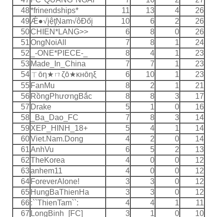
48
*frinendships*
11
13
4
26
49
Ǽ●√įệţŅam√ôÐốį
10
6
2
26
50
CHIEN*LANG>>
6
8
0
26
51
OngNoiAll
7
8
1
24
52
_-ONE*PIECE-_
8
4
1
23
53
Made_In_China
7
7
1
23
54
ㄒōη★ㄇζō★κнōηξ
6
10
1
23
55
FanMu
8
2
1
21
56
RồngPhươngBắc
8
8
3
17
57
Drake
5
1
0
16
58
_Ba_Dao_FC
7
8
3
14
59
XEP_HINH_18+
5
4
1
14
60
Viet.Nam.Dong
4
2
0
14
61
AnhVu
6
5
2
13
62
TheKorea
4
0
0
12
63
anhem11
4
0
0
12
64
ForeverAlone!
3
3
0
12
65
HungBaThienHa
3
3
0
12
66
:``ThienTam``:
4
4
1
11
67
LongBinh_[FC]
3
1
0
10