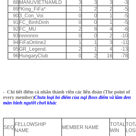
88
MANUVIETNAMLD
3
3
3
-3
89
*King_FiFa*
1
2
2
-5
90
3_Con_Voi
0
0
1
-5
91
FC_BinhDinh
0
0
1
-5
92
FC_MU
2
8
4
-6
93
nnnnnnn
0
0
2
-10
94
FiFaOnline2
1
1
3
-11
95
GR_Legend.
2
1
4
-13
96
HungaryClub
0
2
16
-78
-
Chi tiết điểm cá nhân thành viên các liên đoàn (The point of
every member)
Chưa loại bỏ điểm của nql Boss điểm và làm đen
màn hình người chơi khác
FELLOWSHIP
TOTAL
TOT
SEQ
MEMBER NAME
NAME
WIN
LOS