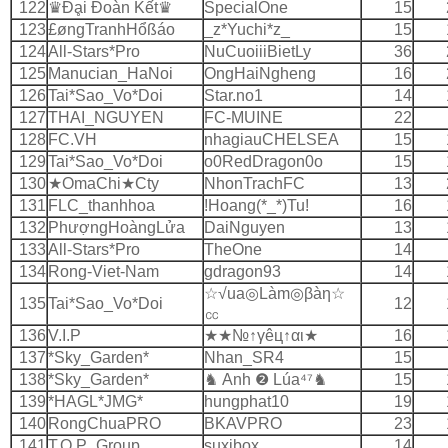
122
♛Ðḁi Ðoàn Kết♛
SpecialOne
15
123
£øngTranhHổßáo
_z*Yuchi*z_
15
124
All-Stars*Pro
NuCuoiiiBietLy
36
125
Manucian_HaNoi
OngHaiNgheng
16
126
Tai*Sao_Vo*Doi
Star.no1
14
127
THAI_NGUYEN
FC-MUINE
22
128
FC.VH
nhagiauCHELSEA
15
129
Tai*Sao_Vo*Doi
o0RedDragon0o
15
130
★OmaChi★Cty
NhonTrachFC
13
131
FLC_thanhhoa
!Hoang(*_*)Tu!
16
132
PhượngHoàngLửa
DaiNguyen
13
133
All-Stars*Pro
TheOne
14
134
Rong-Viet-Nam
gdragon93
14
☆√ua◎Làm◎βàη☆
135
Tai*Sao_Vo*Doi
12
㏄
136
V.I.P
★★№↑γêц↑αι★
16
137
*Sky_Garden*
Nhan_SR4
15
138
*Sky_Garden*
♞ Anh ❷ Lúa⁴⁷♞
15
139
*HAGL*JMG*
hungphat10
19
140
RongChuaPRO
BKAVPRO
23
141
T.O.P_Group
suxibox
14