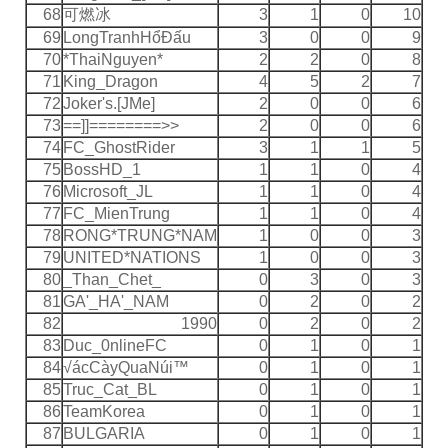
68
可燃冰
3
1
0
10
69
LongTranhHổÐấu
3
0
0
9
70
*ThaiNguyen*
2
2
0
8
71
King_Dragon
4
5
2
7
72
Joker's.[JMe]
2
0
0
6
73
==]]========>>
2
0
0
6
74
FC_GhostRider
3
1
1
5
75
BossHD_1
1
1
0
4
76
Microsoft_JL
1
1
0
4
77
FC_MienTrung
1
1
0
4
78
RONG*TRUNG*NAM
1
0
0
3
79
UNITED*NATIONS
1
0
0
3
80
_Than_Chet_
0
3
0
3
81
GA'_HA'_NAM
0
2
0
2
82
1990
0
2
0
2
83
Duc_0nlineFC
0
1
0
1
84
√ácCàyQuaNúi™
0
1
0
1
85
Truc_Cat_BL
0
1
0
1
86
TeamKorea
0
1
0
1
87
BULGARIA
0
1
0
1