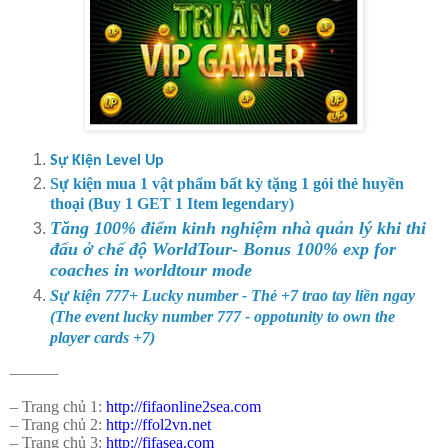
Sự Kiện Level Up
Sự kiện mua 1 vật phẩm bất kỳ tặng 1 gói thẻ huyền
thoại (Buy 1 GET 1 Item legendary)
Tăng 100% điểm kinh nghiệm nhà quản lý khi thi
đấu ở chế độ WorldTour- Bonus 100% exp for
coaches in worldtour mode
Sự kiện 777+ Lucky number - Thẻ +7 trao tay liền ngay
(The event lucky number 777 - oppotunity to own the
player cards +7)
———
– Trang chủ 1:
http://fifaonline2sea.com
– Trang chủ 2:
http://ffol2vn.net
– Trang chủ 3:
http://fifasea.com