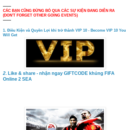
-------
CÁC BẠN CŨNG ĐỪNG BỎ QUA CÁC SỰ KIỆN ĐANG DIỄN RA
(DON'T FORGET OTHER GOING EVENTS)
-------
1. Điều Kiện và Quyền Lợi khi trở thành VIP 10 - Become VIP 10 You
Will Get
2
. Like & share - nhận ngay GIFTCODE khủng FIFA
Online 2 SEA