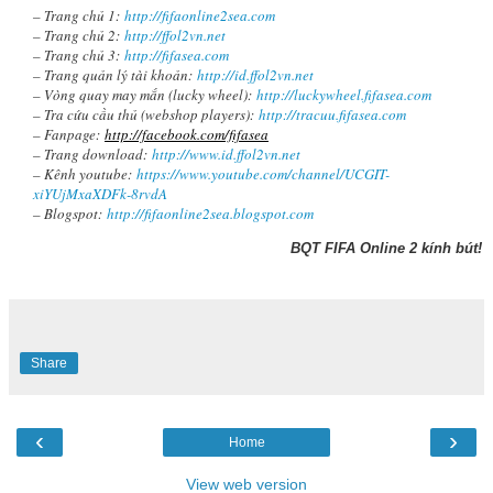
– Trang chủ 1:
http://fifaonline2sea.com
– Trang chủ 2:
http://ffol2vn.net
– Trang chủ 3:
http://fifasea.com
– Trang quản lý tài khoản:
http://id.ffol2vn.net
– Vòng quay may mắn (lucky wheel):
http://luckywheel.fifasea.com
– Tra cứu cầu thủ (webshop players):
http://tracuu.fifasea.com
– Fanpage:
http://facebook.com/fifasea
– Trang download:
http://www.id.ffol2vn.net
– Kênh youtube:
https://www.youtube.com/channel/UCGIT-
xiYUjMxaXDFk-8rvdA
– Blogspot:
http://fifaonline2sea.blogspot.com
BQT FIFA Online 2 kính bút!
Share
‹
›
Home
View web version