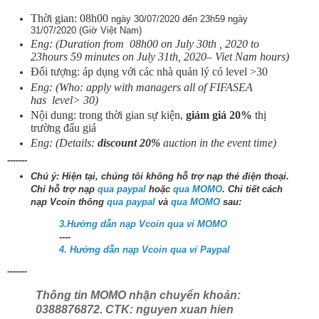
Thời gian: 08h00
ngày 30/07/2020 đến 23h59 ngày
31/07/2020 (Giờ Việt Nam)
Eng: (Duration from 08h00 on July 30th , 2020 to
23hours 59 minutes on July 31th, 2020– Viet Nam hours)
Đối tượng: áp dụng với các nhà quản lý có level >30
Eng: (Who: apply with managers all of FIFASEA
has level> 30)
Nội dung: trong thời gian sự kiện,
giảm giá 20%
thị
trường đấu giá
Eng: (Details:
discount 20%
auction in the event time)
-------
Chú ý: Hiện tại, chúng tôi không hỗ trợ nạp thẻ điện thoại.
Chỉ hỗ trợ nạp
qua paypal
hoặc
qua MOMO
. Chi tiết cách
nạp Vcoin thông
qua paypal
và
qua MOMO
sau:
3.Hướng dẫn nạp Vcoin qua ví MOMO
----
4. Hướng dẫn nạp Vcoin qua ví Paypal
-------
Thông tin MOMO nhận chuyển khoản:
0388876872. CTK: nguyen xuan hien