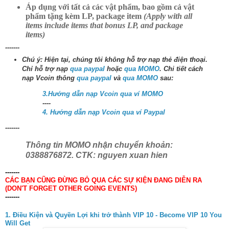
Áp dụng với tất cả các vật phẩm, bao gồm cả vật
phẩm tặng kèm LP, package item
(Apply with all
items include items that bonus LP, and package
items)
-------
Chú ý: Hiện tại, chúng tôi không hỗ trợ nạp thẻ điện thoại.
Chỉ hỗ trợ nạp
qua paypal
hoặc
qua MOMO
. Chi tiết cách
nạp Vcoin thông
qua paypal
và
qua MOMO
sau:
3.Hướng dẫn nạp Vcoin qua ví MOMO
----
4. Hướng dẫn nạp Vcoin qua ví Paypal
-------
Thông tin MOMO nhận chuyển khoản:
0388876872. CTK: nguyen xuan hien
-------
CÁC BẠN CŨNG ĐỪNG BỎ QUA CÁC SỰ KIỆN ĐANG DIỄN RA
(DON'T FORGET OTHER GOING EVENTS)
-------
1. Điều Kiện và Quyền Lợi khi trở thành VIP 10 - Become VIP 10 You
Will Get