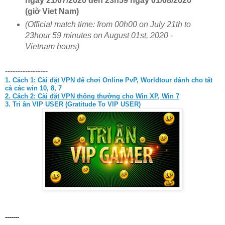
ngày 21/07/2020 đến 23h59 ngày 01/08/2020
(giờ Viet Nam)
(
Official
match time
:
from
0
0h00
on July 21th to
23hour 59 minutes on August 01st, 2020 -
Vietnam hours)
-----------------
1. Cách 1:
Cài đặt VPN để chơi Online PvP, Worldtour dành cho tất
cả các win 10, 8, 7
2. Cách 2: Cài đặt VPN thông thường cho Win XP, Win 7
3. Tri ân VIP USER (Gratitude To VIP USER)
-------