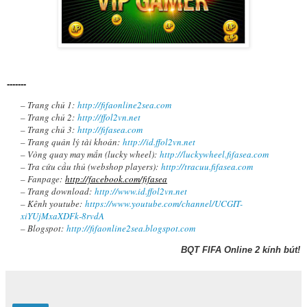
-------
– Trang chủ 1:
http://fifaonline2sea.com
– Trang chủ 2:
http://ffol2vn.net
– Trang chủ 3:
http://fifasea.com
– Trang quản lý tài khoản:
http://id.ffol2vn.net
– Vòng quay may mắn (lucky wheel):
http://luckywheel.fifasea.com
– Tra cứu cầu thủ (webshop players):
http://tracuu.fifasea.com
– Fanpage:
http://facebook.com/fifasea
– Trang download:
http://www.id.ffol2vn.net
– Kênh youtube:
https://www.youtube.com/channel/UCGIT-
xiYUjMxaXDFk-8rvdA
– Blogspot:
http://fifaonline2sea.blogspot.com
BQT FIFA Online 2 kính bút!