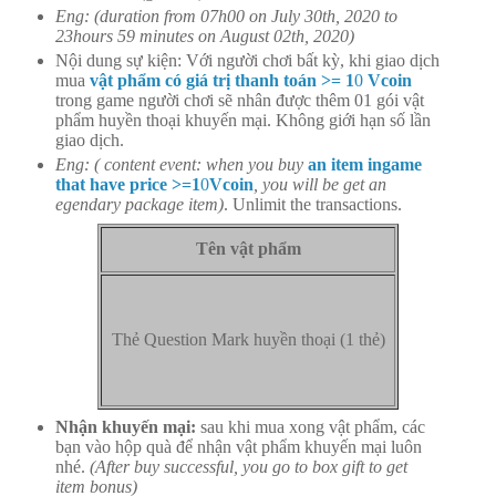
Eng: (duration from 07h00 on July 30th, 2020 to
23hours 59 minutes on August 02th, 2020)
Nội dung sự kiện: Với người chơi bất kỳ, khi giao dịch
mua
vật phẩm có giá trị thanh toán >= 1
0
Vcoin
trong game người chơi sẽ nhân được thêm 01 gói vật
phẩm huyền thoại khuyến mại. Không giới hạn số lần
giao dịch.
Eng: ( content event: when you buy
an item ingame
that have price >=1
0
Vcoin
, you will be get an
egendary package item)
. Unlimit the transactions.
Tên vật phẩm
Thẻ Question Mark huyền thoại (1 thẻ)
Nhận khuyến mại:
sau khi mua xong vật phẩm, các
bạn vào hộp quà để nhận vật phẩm khuyến mại luôn
nhé.
(After buy successful, you go to box gift to get
item bonus)