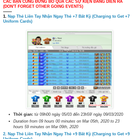
CÁC BẠN CŨNG ĐỪNG BỎ QUA CÁC SỰ KIỆN ĐANG DIỄN RA
(DON'T FORGET OTHER GOING EVENTS)
-------
1.
Nạp Thẻ Liền Tay Nhận Ngay Thẻ +7 Bất Kỳ (Charging to Get +7
Uniform Cards)
Thời gian:
từ 09h00 ngày 05/03 đến 23h59' ngày 09/03/2020
Duration from 09 hours 00 minutes on Mar 05th, 2020 to 23
hours 59 minutes on Mar 09th, 2020
2. Nạp Thẻ Liền Tay Nhận Ngay Thẻ +9 Bất Kỳ (Charging to Get +9
Uniform Cards)