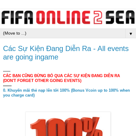
▼
Các Sự Kiện Đang Diễn Ra - All events
are going ingame
------
CÁC BẠN CŨNG ĐỪNG BỎ QUA CÁC SỰ KIỆN ĐANG DIỄN RA
(DON'T FORGET OTHER GOING EVENTS)
-------
0. Khuyến mãi thẻ nạp lên tới 100% (Bonus Vcoin up to 100% when
you charge card)