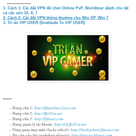
--------------------
1. Cách 1:
Cài đặt VPN để chơi Online PvP, Worldtour dành cho tất
cả các win 10, 8, 7
2. Cách 2: Cài đặt VPN thông thường cho Win XP, Win 7
3. Tri ân VIP USER (Gratitude To VIP USER)
-------
– Trang chủ 1:
http://fifaonline2sea.com
– Trang chủ 2:
http://ffol2vn.net
– Trang chủ 3:
http://fifasea.com
– Trang quản lý tài khoản:
http://id.ffol2vn.net
– Vòng quay may mắn (lucky wheel):
http://luckywheel.fifasea.com
– Tra cứu cầu thủ (webshop players):
http://tracuu.fifasea.com