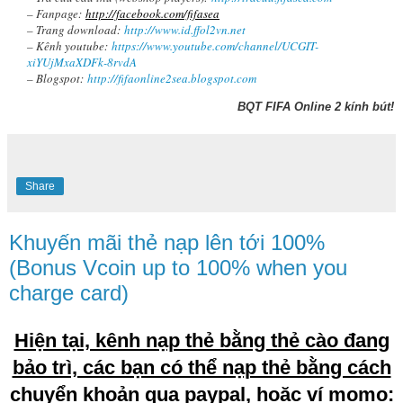
– Fanpage:
http://facebook.com/fifasea
– Trang download:
http://www.id.ffol2vn.net
– Kênh youtube:
https://www.youtube.com/channel/UCGIT-
xiYUjMxaXDFk-8rvdA
– Blogspot:
http://fifaonline2sea.blogspot.com
BQT FIFA Online 2 kính bút!
Share
Khuyến mãi thẻ nạp lên tới 100%
(Bonus Vcoin up to 100% when you
charge card)
Hiện tại, kênh nạp thẻ bằng thẻ cào đang
bảo trì, các bạn có thể nạp thẻ bằng cách
chuyển khoản qua paypal, hoặc ví momo: