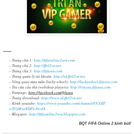
-------
– Trang chủ 1:
http://fifaonline2sea.com
– Trang chủ 2:
http://ffol2vn.net
– Trang chủ 3:
http://fifasea.com
– Trang quản lý tài khoản:
http://id.ffol2vn.net
– Vòng quay may mắn (lucky wheel):
http://luckywheel.fifasea.com
– Tra cứu cầu thủ (webshop players):
http://tracuu.fifasea.com
– Fanpage:
http://facebook.com/fifasea
– Trang download:
http://www.id.ffol2vn.net
– Kênh youtube:
https://www.youtube.com/channel/UCGIT-
xiYUjMxaXDFk-8rvdA
– Blogspot:
http://fifaonline2sea.blogspot.com
BQT FIFA Online 2 kính bút!