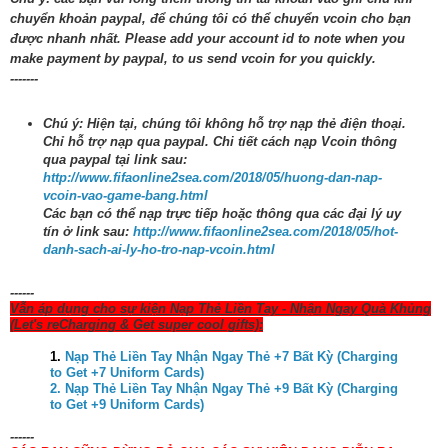
chuyển khoản paypal, để chúng tôi có thể chuyển vcoin cho bạn
được nhanh nhất. Please add your account id to note when you
make payment by paypal, to us send vcoin for you quickly.
-------
Chú ý: Hiện tại, chúng tôi không hỗ trợ nạp thẻ điện thoại.
Chỉ hỗ trợ nạp qua paypal. Chi tiết cách nạp Vcoin thông
qua paypal tại link sau:
http://www.fifaonline2sea.com/2018/05/huong-dan-nap-
vcoin-vao-game-bang.html
Các bạn có thể nạp trực tiếp hoặc thông qua các đại lý uy
tín ở link sau:
http://www.fifaonline2sea.com/2018/05/hot-
danh-sach-ai-ly-ho-tro-nap-vcoin.html
------
Vẫn áp dụng cho sự kiện Nạp Thẻ Liền Tay - Nhận Ngay Quà Khủng
(Let's reCharging & Get super cool gifts):
1.
Nạp Thẻ Liền Tay Nhận Ngay Thẻ +7 Bất Kỳ (Charging
to Get +7 Uniform Cards)
2. Nạp Thẻ Liền Tay Nhận Ngay Thẻ +9 Bất Kỳ (Charging
to Get +9 Uniform Cards)
------