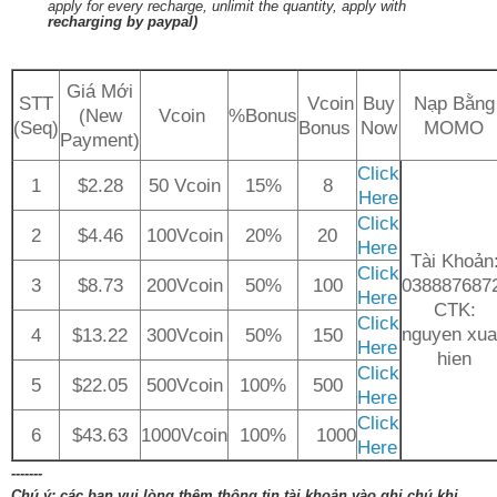
apply for every recharge, unlimit the quantity, apply with
recharging by paypal)
Giá Mới
STT
Vcoin
Buy
Nạp Bằng
(New
Vcoin
%Bonus
(Seq)
Bonus
Now
MOMO
Payment)
Click
1
$2.28
50 Vcoin
15%
8
Here
Click
2
$4.46
100Vcoin
20%
20
Here
Tài Khoản
Click
3
$8.73
200Vcoin
50%
100
038887687
Here
CTK:
Click
nguyen xu
4
$13.22
300Vcoin
50%
150
Here
hien
Click
5
$22.05
500Vcoin
100%
500
Here
Click
6
$43.63
1000Vcoin
100%
1000
Here
-------
Chú ý: các bạn vui lòng thêm thông tin tài khoản vào ghi chú khi