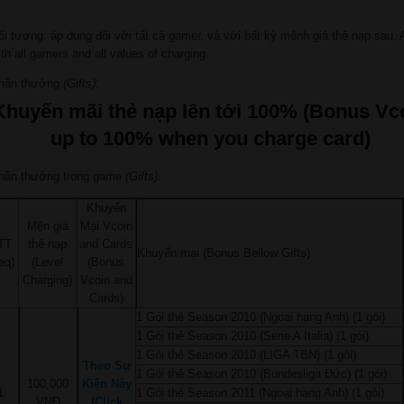
ối tượng: áp dụng đối với tất cả gamer, và với bất kỳ mệnh giá thẻ nạp sau. 
ith all gamers and all values of charging.
hần thưởng
(Gifts):
Khuyến mãi thẻ nạp lên tới 100% (Bonus Vc
up to 100% when you charge card)
hần thưởng trong game
(Gifts):
Khuyến
Mện giá
Mại Vcoin
TT
thẻ nạp
and Cards
Khuyến mại (Bonus Bellow Gifts)
eq)
(Level
(Bonus
Charging)
Vcoin and
Cards)
1 Gói thẻ Season 2010 (Ngoại hạng Anh) (1 gói)
1 Gói thẻ Season 2010 (Serie A Italia) (1 gói)
1 Gói thẻ Season 2010 (LIGA TBN) (1 gói)
Theo Sự
1 Gói thẻ Season 2010 (Bundesliga Đức) (1 gói)
100,000
Kiện Này
1
1 Gói thẻ Season 2011 (Ngoại hạng Anh) (1 gói)
VNĐ
(Click