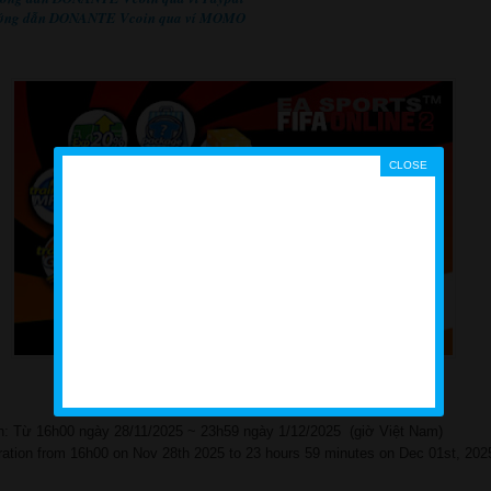
ớng dẫn
DONANTE
Vcoin qua ví MOMO
n: Từ 16h00 ngày 28/11/2025 ~ 23h59 ngày 1/12/2025 (giờ Việt Nam)
ration from 16h00 on Nov 28th 2025 to 23 hours 59 minutes on Dec 01st, 202