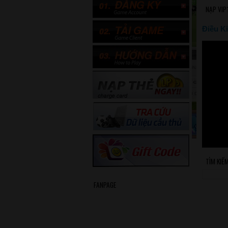
NẠP VIP
Điều Ki
TÌM KIẾ
FANPAGE