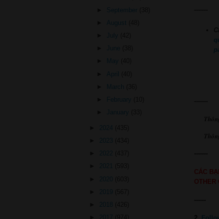
-------
►
September
(38)
►
August
(48)
C
►
July
(42)
q
►
June
(38)
p
►
May
(40)
►
April
(40)
►
March
(36)
►
February
(10)
-------
►
January
(33)
Thôn
►
2024
(435)
Thông
►
2023
(434)
►
2022
(437)
-
------
►
2021
(593)
CÁC BẠ
►
2020
(603)
OTHER 
►
2019
(567)
------
►
2018
(426)
►
2017
(974)
2.
Follo