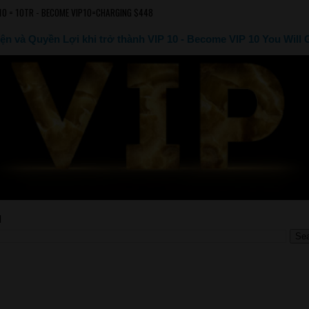
10 = 10TR - BECOME VIP10=CHARGING $448
ện và Quyền Lợi khi trở thành VIP 10 - Become VIP 10 You Will 
M