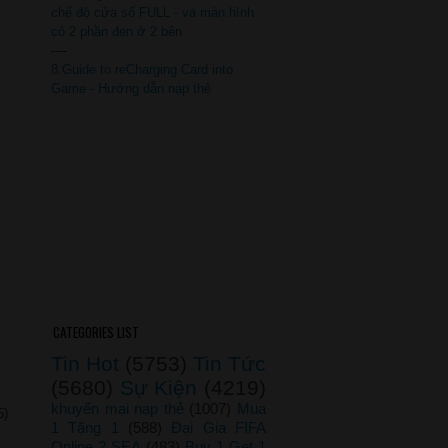
chế độ cửa sổ FULL - và màn hình
có 2 phần đen ở 2 bên
----
8.Guide to reCharging Card into
Game - Hướng dẫn nạp thẻ
CATEGORIES LIST
Tin Hot
(5753)
Tin Tức
(5680)
Sự Kiện
(4219)
khuyến mại nạp thẻ
(1007)
Mua
5)
1 Tặng 1
(588)
Đại Gia FIFA
Online 2 SEA
(483)
Buy 1 Get 1