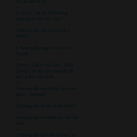
cả các win 10, 8, 7
----
2'.Cách 2: Cài đặt VPN thông
thường cho Win XP, Win 7
----
3.Hướng dẫn nạp Vcoin qua ví
MOMO
----
4. Hướng dẫn nạp Vcoin qua ví
Paypal
----
3.[HOT - CÁCH FIX LỖI] - "FIFA
Online 2 đòi hỏi card tăng tốc đồ
họa" & Đen màn hình
----
4.Hướng dẫn cài đặt tay cầm chơi
game - Gamepad
----
5.Hướng dẫn tải và cài đặt Patch
----
6.Hướng dẫn tìm kiếm cầu thủ Việt
Nam
----
7.Hướng dẫn cài FIFA Online 2 ở