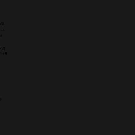
 đã
au.
t
ặng
ẻ +9
s