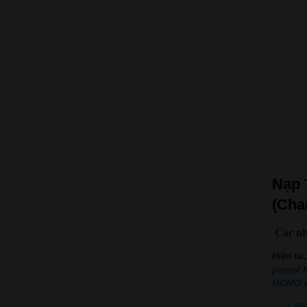
Nạp 
(Cha
Các nh
Hiện tại
paypal
MOMO
s
1. H