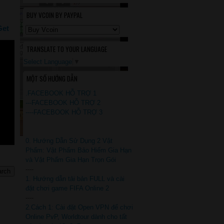
BUY VCOIN BY PAYPAL
Get
TRANSLATE TO YOUR LANGUAGE
Select Language
▼
MỘT SỐ HƯỚNG DẪN
.FACEBOOK HỖ TRỢ 1
---FACEBOOK HỖ TRỢ 2
----FACEBOOK HỖ TRỢ 3
0. Hướng Dẫn Sử Dụng 2 Vật
Phẩm: Vật Phẩm Bảo Hiểm Gia Hạn
và Vật Phẩm Gia Hạn Trọn Gói
----
1. Hướng dẫn tải bản FULL và cài
đặt chơi game FIFA Online 2
----
2.Cách 1: Cài đặt Open VPN để chơi
Online PvP, Worldtour dành cho tất