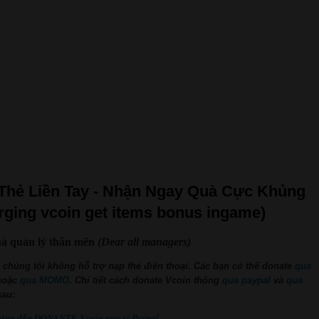
Thẻ Liền Tay - Nhận Ngay Quà Cực Khủng
rging vcoin get items bonus ingame)
à quản lý thân mến
(Dear all managers)
, chúng tôi không hỗ trợ nạp thẻ điện thoại.
Các bạn có thể donate
qua
hoặc
qua MOMO
. Chi tiết cách donate Vcoin thông
qua paypal
và
qua
au:
ướng dẫn DONANTE Vcoin qua ví Paypal