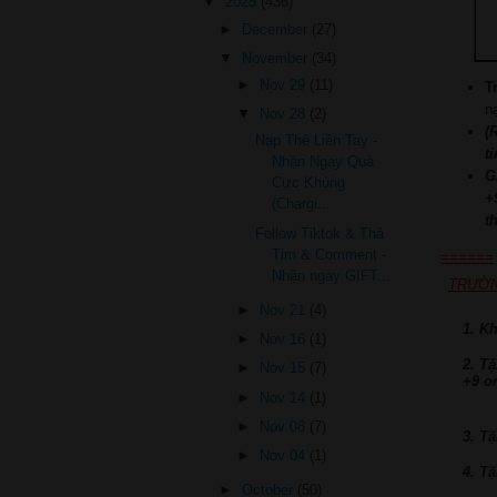
▼
2025
(436)
►
December
(27)
▼
November
(34)
►
Nov 29
(11)
T
n
▼
Nov 28
(2)
(
Nạp Thẻ Liền Tay -
t
Nhận Ngay Quà
G
Cực Khủng
+
(Chargi...
t
Follow Tiktok & Thả
Tim & Comment -
======
Nhận ngay GIFT...
TRƯỜN
►
Nov 21
(4)
1. K
►
Nov 16
(1)
2. T
►
Nov 15
(7)
+9 o
►
Nov 14
(1)
►
Nov 08
(7)
3. T
►
Nov 04
(1)
4. T
►
October
(50)