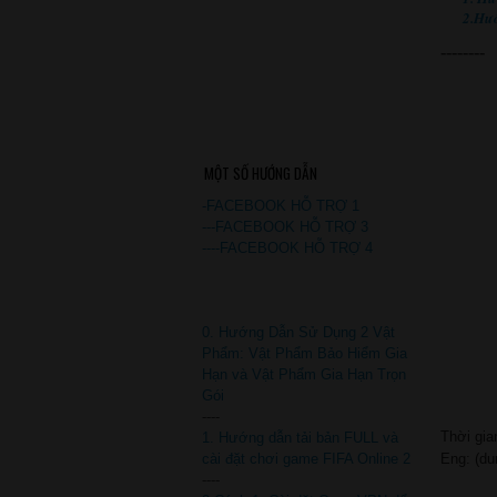
2.Hư
--------
MỘT SỐ HƯỚNG DẪN
-FACEBOOK HỖ TRỢ 1
---FACEBOOK HỖ TRỢ 3
----FACEBOOK HỖ TRỢ 4
0. Hướng Dẫn Sử Dụng 2 Vật
Phẩm: Vật Phẩm Bảo Hiểm Gia
Hạn và Vật Phẩm Gia Hạn Trọn
Gói
----
Thời gia
1. Hướng dẫn tải bản FULL và
Eng: (du
cài đặt chơi game FIFA Online 2
----