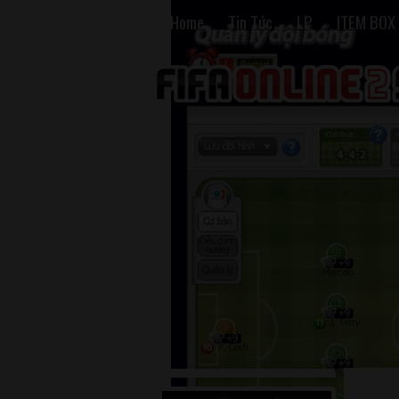
Home
Tin Tức
LP
ITEM BOX