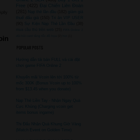
Free
(422)
Đại Chiến Liên Đoàn
(281)
Nạp thẻ lần đầu
(182)
giảm giá
Aplly
thuế đấu giá
(150)
Tri ân VIP USER
(90)
Sự Kiện Nạp Thẻ Lần Đầu
(38)
mua cầu thủ trên web
(25)
FIFA Online 2
đòi hỏi card tăng tốc đồ họa
(2)
hot
(1)
oin
POPULAR POSTS
Hướng dẫn tải bản FULL và cài đặt
chơi game FIFA Online 2
Khuyến mãi Vcoin lên tới 100% từ
mốc 300K (Bonus Vcoin up to 100%
from $13.45 when you donate)
Nạp Thẻ Liền Tay - Nhận Ngay Quà
Cực Khủng (Charging vcoin get
items bonus ingame)
Thi Đấu Nhận Quà Khung Giờ Vàng
(Match Event on Golden Time)