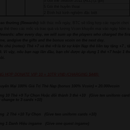
5 Gói thẻ Season 2011 (ALL) (1 gói)
5 Gói thẻ huyền thoại
2 Bình hút kinh nghiệm đặc biệt
rao thưởng
(Rewards)
:
kết thúc mỗi ngày, BTC sẽ tổng hợp các người chơi
ạp thẻ theo các mốc và trao quà và lượng Vcoin khuyến mại vào ngày hôm s
Rewards: after every day, we will
sum up the players who charged the firs
ime, andgive the gifts and the bonus vcoin on the next day.
hi chú (notes): Thẻ +7 và thẻ +9 là từ sự kiện Nạp thẻ liền tay tặng +7 , t
9. Vì vậy, nếu bạn nạp lần đầu, bạn chỉ được áp dụng 1 thẻ +7 hoặc 1 th
hôi.
G HỢP DONATE VIP 10 = 10TR VNĐ (CHARGING $448):
huyến Mại 100% Giá Trị Thẻ Nạp (bonus 100% Vcoin) = 20.000vcoin
ặng 10 Thẻ +9 Tự Chọn Hoặc đổi thành 3 thẻ +10 (Give ten uniform card
r change to 3 cards +10)
ặng 2 Thẻ +10 Tự Chọn (Give two uniform cards +10)
ặng 1 Danh Hiệu ingame (Give one quest ingame)