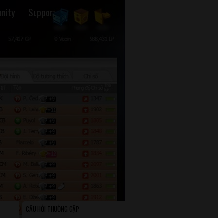
nity
Support
CÂU HỎI THƯỜNG GẶP