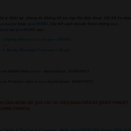
hú ý: Hiện tại, chúng tôi không hỗ trợ nạp thẻ điện thoại.
Chỉ hỗ trợ don
ua paypal
hoặc
qua MOMO
. Chi tiết cách donate Vcoin thông
qua
aypal
và
qua MOMO
sau:
3.Hướng dẫn donate Vcoin qua ví MOMO
----
4. Hướng dẫn donate Vcoin qua ví Paypal
g tin MOMO nhận
donate
chuyển khoản: 0388876872.
 tin Viettelpay nhận
donate
chuyển khoản: 0388876872.
N CŨNG ĐỪNG BỎ QUA CÁC SỰ KIỆN ĐANG DIỄN RA (DON'T FORGET
GOING EVENTS)
w Tiktok & Thả Tim & Comment - Nhận ngay GIFTCODE khủng FIFA Onli