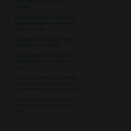
MUA 1 ĐƯỢC 5 (BUY 1 GET 5
ITEMS)
Hướng Dẫn Nạp Vcoin Vào Game
Bằng PayPal (Guide to charging into
game by Paypal)
Nạp Vcoin Qua Ví Điện Tử MOMO
(Charge Vcoin by MOMO)
Cài đặt VPN để chơi Online PvP,
Worldtour dành cho tất cả các win
10, 8, 7
Mua 1 Tặng 1 - BUY 1 GET 1 FREE
- Áp Dụng với vật phẩm >=6vcoin -
Apply with item have price >=6vcoin
Sự Kiện Level Up nhận quà Max
khủng ( Level Up Event - get cool
gifts)