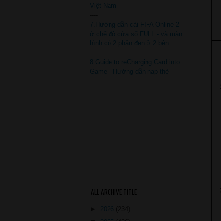
Việt Nam
----
7.Hướng dẫn cài FIFA Online 2
ở chế độ cửa sổ FULL - và màn
hình có 2 phần đen ở 2 bên
----
8.Guide to reCharging Card into
Game - Hướng dẫn nạp thẻ
ALL ARCHIVE TITLE
►
2026
(234)