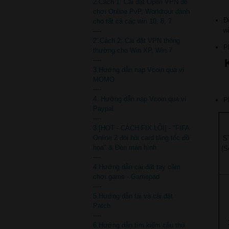
2.Cách 1: Cài đặt Open VPN để
chơi Online PvP, Worldtour dành
Đ
cho tất cả các win 10, 8, 7
w
----
2'.Cách 2: Cài đặt VPN thông
P
thường cho Win XP, Win 7
----
3.Hướng dẫn nạp Vcoin qua ví
MOMO
----
4. Hướng dẫn nạp Vcoin qua ví
P
Paypal
----
3.[HOT - CÁCH FIX LỖI] - "FIFA
Online 2 đòi hỏi card tăng tốc đồ
S
họa" & Đen màn hình
(S
----
4.Hướng dẫn cài đặt tay cầm
chơi game - Gamepad
----
5.Hướng dẫn tải và cài đặt
Patch
----
6.Hướng dẫn tìm kiếm cầu thủ