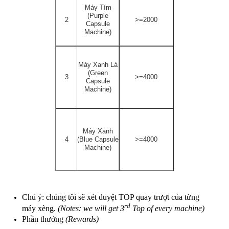
Máy Tím
(Purple
2
>=2000
Capsule
Machine)
Máy Xanh Lá
(Green
3
>=4000
Capsule
Machine)
Máy Xanh
4
(Blue Capsule
>=4000
Machine)
Chú ý: chúng tôi sẽ xét duyệt TOP quay trượt của từng
rd
máy xèng.
(Notes: we will get 3
Top of every machine)
Phần thưởng
(Rewards)