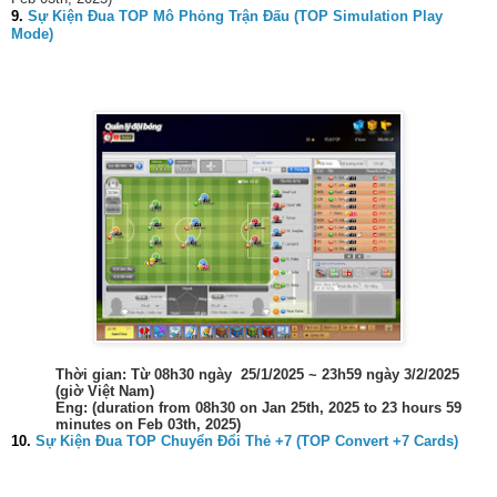
9.
Sự Kiện Đua TOP Mô Phỏng Trận Đấu (TOP Simulation Play
Mode)
Thời gian: Từ 08h30 ngày 25/1/2025 ~ 23h59 ngày 3/2/2025
(giờ Việt Nam)
Eng: (duration from 08h30 on Jan 25th, 2025 to 23 hours 59
minutes on Feb 03th, 2025)
10.
Sự Kiện Đua TOP Chuyển Đổi Thẻ +7 (TOP Convert +7 Cards)