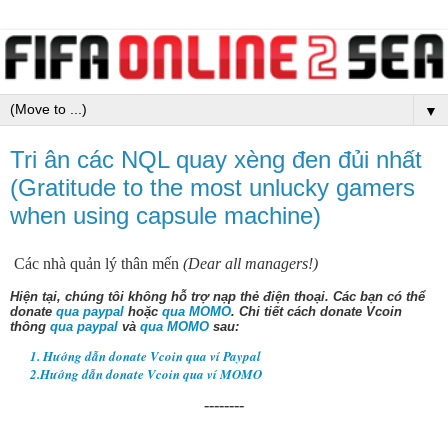
▼
Tri ân các NQL quay xèng đen đủi nhất
(Gratitude to the most unlucky gamers
when using capsule machine)
Các nhà quản lý thân mến
(Dear all managers!)
Hiện tại, chúng tôi không hỗ trợ nạp thẻ điện thoại.
Các bạn có thể
donate
qua paypal
hoặc
qua MOMO
. Chi tiết cách donate Vcoin
thông
qua paypal
và
qua MOMO
sau:
1. Hướng dẫn donate Vcoin qua ví Paypal
2.Hướng dẫn donate Vcoin qua ví MOMO
--------