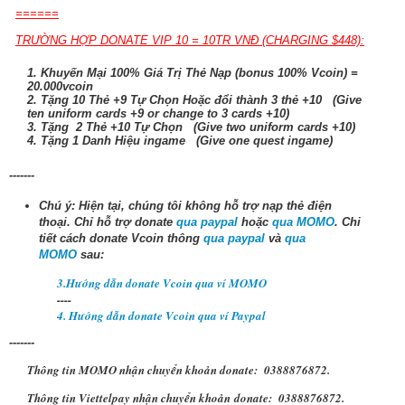
======
TRƯỜNG HỢP DONATE VIP 10 = 10TR VNĐ (CHARGING $448):
1. Khuyến Mại 100% Giá Trị Thẻ Nạp (bonus 100% Vcoin) =
20.000vcoin
2. Tặng 10 Thẻ +9 Tự Chọn Hoặc đổi thành 3 thẻ +10 (Give
ten uniform cards +9 or change to 3 cards +10)
3. Tặng 2 Thẻ +10 Tự Chọn (Give two uniform cards +10)
4. Tặng 1 Danh Hiệu ingame (Give one quest ingame)
-------
Chú ý: Hiện tại, chúng tôi không hỗ trợ nạp thẻ điện
thoại.
Chỉ hỗ trợ donate
qua paypal
hoặc
qua MOMO
. Chi
tiết cách donate Vcoin thông
qua paypal
và
qua
MOMO
sau:
3.Hướng dẫn donate Vcoin qua ví MOMO
----
4. Hướng dẫn donate Vcoin qua ví Paypal
-------
Thông tin MOMO nhận chuyển khoản donate: 0388876872.
Thông tin Viettelpay nhận chuyển khoản
donate
: 0388876872.