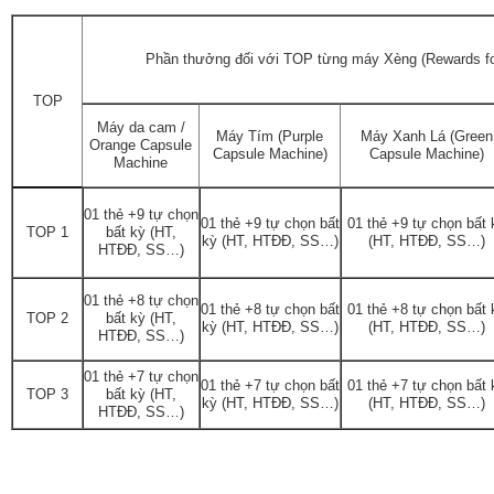
Phần thưởng đối với TOP từng máy Xèng (Rewards fo
TOP
Máy da cam /
Máy Tím (Purple
Máy Xanh Lá (Green
Orange Capsule
Capsule Machine)
Capsule Machine)
Machine
01 thẻ +9 tự chọn
01 thẻ +9 tự chọn bất
01 thẻ +9 tự chọn bất 
TOP 1
bất kỳ (HT,
kỳ (HT, HTĐĐ, SS…)
(HT, HTĐĐ, SS…)
HTĐĐ, SS…)
01 thẻ +8 tự chọn
01 thẻ +8 tự chọn bất
01 thẻ +8 tự chọn bất 
TOP 2
bất kỳ (HT,
kỳ (HT, HTĐĐ, SS…)
(HT, HTĐĐ, SS…)
HTĐĐ, SS…)
01 thẻ +7 tự chọn
01 thẻ +7 tự chọn bất
01 thẻ +7 tự chọn bất 
TOP 3
bất kỳ (HT,
kỳ (HT, HTĐĐ, SS…)
(HT, HTĐĐ, SS…)
HTĐĐ, SS…)