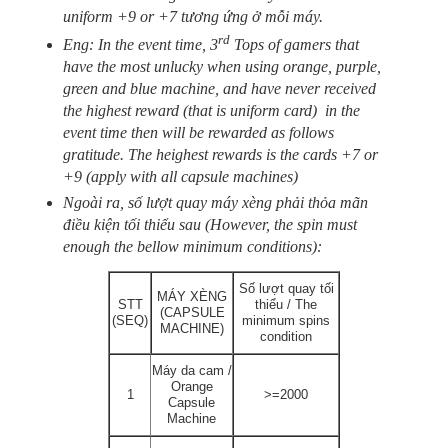
uniform +9 or +7 tương ứng ở mỗi máy.
rd
Eng: In the event time, 3
Tops of gamers that
have the most unlucky when using
orange, purple,
green and blue machine, and have never received
the highest reward (that is uniform card) in the
event time then will be rewarded as follows
gratitude. The heighest rewards is the cards +7 or
+9 (apply with all capsule machines)
Ngoài ra, số lượt quay máy xèng phải thỏa mãn
điều kiện tối thiểu sau
(However, the spin must
enough the bellow minimum conditions):
Số lượt quay tối
MÁY XÈNG
STT
thiểu / The
(CAPSULE
(SEQ)
minimum spins
MACHINE)
condition
Máy da cam /
Orange
1
>=2000
Capsule
Machine