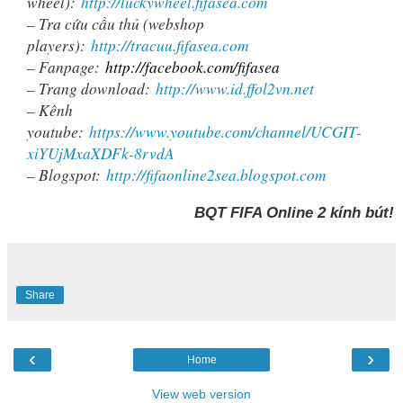
wheel):
http://luckywheel.fifasea.com
– Tra cứu cầu thủ (webshop
players):
http://tracuu.fifasea.com
– Fanpage:
http://facebook.com/fifasea
– Trang download:
http://www.id.ffol2vn.net
– Kênh
youtube:
https://www.youtube.com/channel/UCGIT-
xiYUjMxaXDFk-8rvdA
– Blogspot:
http://fifaonline2sea.blogspot.com
BQT FIFA Online 2 kính bút!
Share
‹
›
Home
View web version