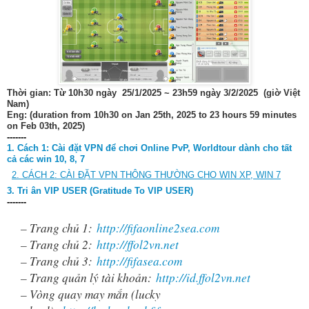
Thời gian: Từ 10h30 ngày 25/1/2025 ~ 23h59 ngày 3/2/2025 (giờ Việt
Nam)
Eng: (duration from 10h30 on Jan 25th, 2025 to 23 hours 59 minutes
on Feb 03th, 2025)
-------
1. Cách 1:
Cài đặt VPN để chơi Online PvP, Worldtour dành cho tất
cả các win 10, 8, 7
2. CÁCH 2: CÀI ĐẶT VPN THÔNG THƯỜNG CHO WIN XP, WIN 7
3. Tri ân VIP USER (Gratitude To VIP USER)
-------
– Trang chủ 1:
http://fifaonline2sea.com
– Trang chủ 2:
http://ffol2vn.net
– Trang chủ 3:
http://fifasea.com
– Trang quản lý tài khoản:
http://id.ffol2vn.net
– Vòng quay may mắn (lucky