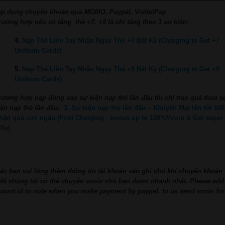
p dụng chuyển khoản qua MOMO, Paypal, ViettelPay
rường hợp nếu có tặng thẻ +7, +9 là chỉ tặng theo 1 sự kiện:
4.
Nạp Thẻ Liền Tay Nhận Ngay Thẻ +7 Bất Kỳ (Charging to Get +7
Uniform Cards)
5.
Nạp Thẻ Liền Tay Nhận Ngay Thẻ +9 Bất Kỳ (Charging to Get +9
Uniform Cards)
rường hợp nạp đúng vào sự kiện nạp thẻ lần đầu thì chỉ trao quà theo s
iện nạp thẻ lần đầu:
3. Sự kiện nạp thẻ lần đầu – Khuyến Mại lên tới 10
hận quà cực ngầu (First Charging - bonus up to 100%Vcoin & Get super
fts)
các bạn vui lòng thêm thông tin tài khoản vào ghi chú khi chuyển khoản
 để chúng tôi có thể chuyển vcoin cho bạn được nhanh nhất. Please add
count id to note when you make payment by paypal, to us send vcoin fo