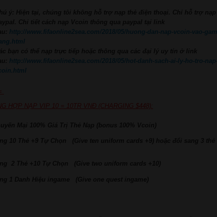
hú ý: Hiện tại, chúng tôi không hỗ trợ nạp thẻ điện thoại.
Chỉ hỗ trợ nạp
aypal. Chi tiết cách nạp Vcoin thông qua paypal tại link
au:
http://www.fifaonline2sea.com/2018/05/huong-dan-nap-vcoin-vao-gam
ang.html
ác bạn có thể nạp trực tiếp hoặc thông qua các đại lý uy tín ở link
au:
http://www.fifaonline2sea.com/2018/05/hot-danh-sach-ai-ly-ho-tro-nap
coin.html
=
G HỢP NẠP VIP 10 = 10TR VNĐ (CHARGING $448):
huyến Mại 100% Giá Trị Thẻ Nạp (bonus 100% Vcoin)
ặng 10 Thẻ +9 Tự Chọn (Give ten uniform cards +9) hoặc đổi sang 3 thẻ
ặng 2 Thẻ +10 Tự Chọn (Give two uniform cards +10)
ặng 1 Danh Hiệu ingame (Give one quest ingame)