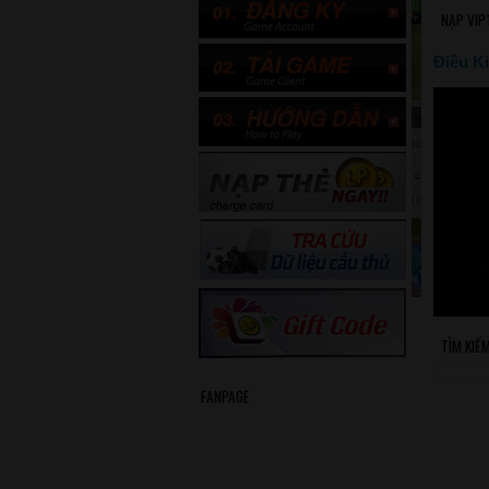
NẠP VIP
Điều Ki
TÌM KIẾ
FANPAGE