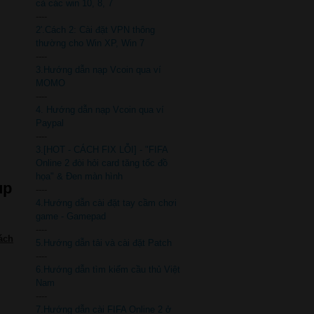
cả các win 10, 8, 7
----
2'.Cách 2: Cài đặt VPN thông
thường cho Win XP, Win 7
----
3.Hướng dẫn nạp Vcoin qua ví
MOMO
----
4. Hướng dẫn nạp Vcoin qua ví
Paypal
----
3.[HOT - CÁCH FIX LỖI] - "FIFA
Online 2 đòi hỏi card tăng tốc đồ
họa" & Đen màn hình
up
----
4.Hướng dẫn cài đặt tay cầm chơi
game - Gamepad
----
cách
5.Hướng dẫn tải và cài đặt Patch
----
6.Hướng dẫn tìm kiếm cầu thủ Việt
Nam
----
7.Hướng dẫn cài FIFA Online 2 ở