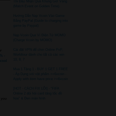
Thi Đấu Nhận Quà Khung Giờ Vàng
(Match Event on Golden Time)
Hướng Dẫn Nạp Vcoin Vào Game
Bằng PayPal (Guide to charging into
game by Paypal)
Nạp Vcoin Qua Ví Điện Tử MOMO
(Charge Vcoin by MOMO)
Cài đặt VPN để chơi Online PvP,
ự
Worldtour dành cho tất cả các win
0% -
10, 8, 7
 cool
Mua 1 Tặng 1 - BUY 1 GET 1 FREE
- Áp Dụng với vật phẩm >=6vcoin -
Apply with item have price >=6vcoin
[HOT - CÁCH FIX LỖI] - "FIFA
Online 2 đòi hỏi card tăng tốc đồ
họa" & Đen màn hình
r you