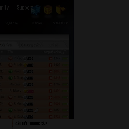
nity
Support
CÂU HỎI THƯỜNG GẶP