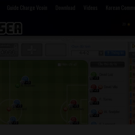
Guide Charge Vcoin
Download
Videos
Korean Commu