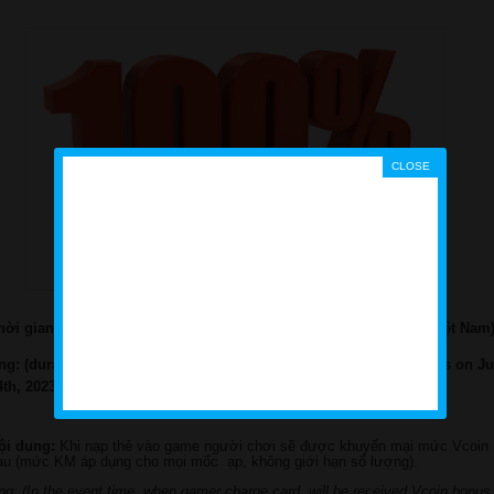
hời gian: Từ 06h00 ngày 22/7/2023 ~ 23h59 ngày 24/7/2023 (giờ Việt Nam
ng: (duration from 06h00on July 22th, 2023 to 23 hours 59 minutes on Ju
4th, 2023)
ội dung:
Khi nạp thẻ vào game người chơi sẽ được khuyến mại mức Vcoin
au (mức KM áp dụng cho mọi mốc ạp, không giới hạn số lượng).
ng: (In the event time, when gamer charge card, will be received Vcoin bonus