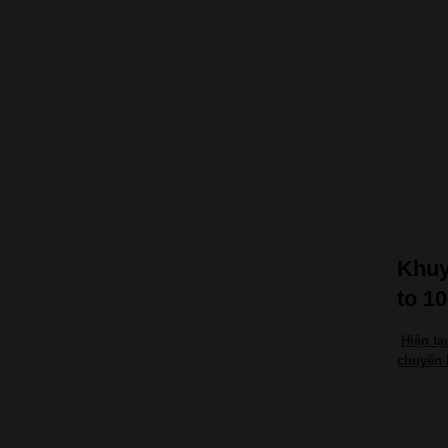
Khuy
to 1
Hiện tạ
chuyển 