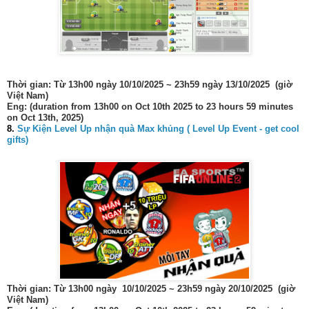
Thời gian: Từ 13h00 ngày 10/10/2025 ~ 23h59 ngày 13/10/2025 (giờ
Việt Nam)
Eng: (duration from 13h00 on Oct 10th 2025 to 23 hours 59 minutes
on Oct 13th, 2025)
8.
Sự Kiện Level Up nhận quà Max khủng ( Level Up Event - get cool
gifts)
Thời gian: Từ 13h00 ngày 10/10/2025 ~ 23h59 ngày 20/10/2025 (giờ
Việt Nam)