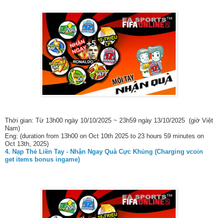
Thời gian: Từ 13h00 ngày 10/10/2025 ~ 23h59 ngày 13/10/2025 (giờ Việt
Nam)
Eng: (duration from 13h00 on Oct 10th 2025 to 23 hours 59 minutes on
Oct 13th, 2025)
4. Nạp Thẻ Liền Tay - Nhận Ngay Quà Cực Khủng (Charging vcoin
get items bonus ingame)