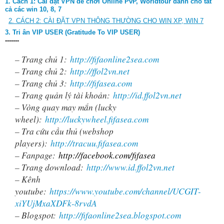
1. Cách 1:
Cài đặt VPN để chơi Online PvP, Worldtour dành cho tất
cả các win 10, 8, 7
2. CÁCH 2: CÀI ĐẶT VPN THÔNG THƯỜNG CHO WIN XP, WIN 7
3. Tri ân VIP USER (Gratitude To VIP USER)
-------
– Trang chủ 1:
http://fifaonline2sea.com
– Trang chủ 2:
http://ffol2vn.net
– Trang chủ 3:
http://fifasea.com
– Trang quản lý tài khoản:
http://id.ffol2vn.net
– Vòng quay may mắn (lucky
wheel):
http://luckywheel.fifasea.com
– Tra cứu cầu thủ (webshop
players):
http://tracuu.fifasea.com
– Fanpage:
http://facebook.com/fifasea
– Trang download:
http://www.id.ffol2vn.net
– Kênh
youtube:
https://www.youtube.com/channel/UCGIT-
xiYUjMxaXDFk-8rvdA
– Blogspot:
http://fifaonline2sea.blogspot.com