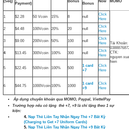
(Seq)
Bonus
Now
MOMO
Payment)
Bonus
Click
1
$2.28
50 Vcoin
15%
8
null
Here
Click
2
$4.48
100Vcoin
20%
20
null
Here
Click
3
$9.00
200Vcoin
50%
100
null
Here
Tài Khoản:
038887687
Click
CTK:
4
$13.45
300Vcoin
100%
300
null
Here
nguyen xu
hien
1 card
Click
5
$22.45
500Vcoin
100%
500
+7
Here
1 card
Click
6
$44.75
1000Vcoin
100%
1000
+9
Here
Áp dụng chuyển khoản qua MOMO, Paypal, ViettelPay
Trường hợp nếu có tặng thẻ +7, +9 là chỉ tặng theo 1 sự
kiện:
4.
Nạp Thẻ Liền Tay Nhận Ngay Thẻ +7 Bất Kỳ
(Charging to Get +7 Uniform Cards)
5.
Nạp Thẻ Liền Tay Nhận Ngay Thẻ +9 Bất Kỳ