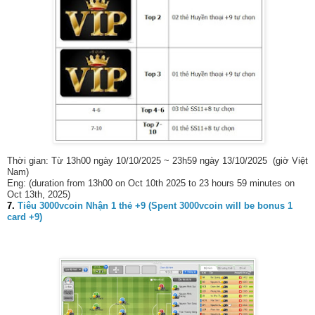
Thời gian: Từ 13h00 ngày 10/10/2025 ~ 23h59 ngày 13/10/2025 (giờ Việt
Nam)
Eng: (duration from 13h00 on Oct 10th 2025 to 23 hours 59 minutes on
Oct 13th, 2025)
7.
Tiêu 3000vcoin Nhận 1 thẻ +9 (Spent 3000vcoin will be bonus 1
card +9)