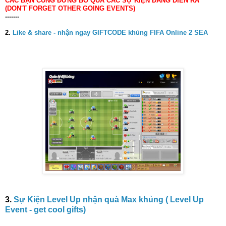
CÁC BẠN CŨNG ĐỪNG BỎ QUA CÁC SỰ KIỆN ĐANG DIỄN RA
(DON'T FORGET OTHER GOING EVENTS)
-------
2.
Like & share - nhận ngay GIFTCODE khủng FIFA Online 2 SEA
3.
Sự Kiện Level Up nhận quà Max khủng ( Level Up
Event - get cool gifts)