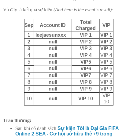
Và đây là kết quả sự kiện
(And here is the event‘s result):
Total
Sep
Account ID
VIP
Charged
1
leejaesunxxx
VIP 1
VIP 1
2
null
VIP 2
VIP 2
3
null
VIP 3
VIP 3
4
null
VIP 4
VIP 4
5
null
VIP5
VIP 5
null
6
VIP6
VIP 6
7
null
VIP7
VIP 7
8
null
VIP 8
VIP 8
9
null
VIP 9
VIP 9
VIP
10
null
VIP 10
10
Trao thưởng:
Sau khi có danh sách
Sự kiện Tôi là Đại Gia FIFA
Online 2 SEA - Cơ hội sở hữu thẻ +9 trong