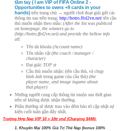
tầm tay ( I am VIP of FIFA Online 2 -
Opportunities to owns +9 cards in your
hands)
trên trang chủ → người chơi đoạt giải gửi các
thông tin sau trên trang:
http://hotro.ffol2vn.net/
tên cầu
thủ muốn nhận theo mẫu:
(After the list was publiced
on homepage, the winners go to
(http://hotro.ffol2vn.net) and provide the bellow info
all:
Tên tài khoản
(Account name)
Tên nhân vật
(the coach / manager /
character)
Đạt giải:
TOP st
Cầu thủ muốn nhận: (tên cầu thủ, và chụp
hình ảnh trong game của cầu thủ)
(the
player name, and image ingame about
that player)
Những người cung cấp thông tin muộn sau thời gian
trên sẽ không được nhận thưởng.
Phần thưởng sẽ được trao vào đêm bảo trì cập nhật sự
kiện cuối tuần gần đây nhất.
Trường Hợp Nạp VIP 10 = 10tr vnđ (Charging $448):
1. Khuyến Mại 100% Giá Trị Thẻ Nạp (bonus 100%