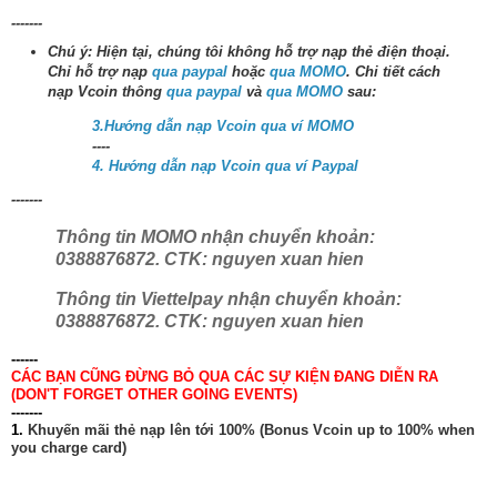
-------
Chú ý: Hiện tại, chúng tôi không hỗ trợ nạp thẻ điện thoại.
Chỉ hỗ trợ nạp
qua paypal
hoặc
qua MOMO
. Chi tiết cách
nạp Vcoin thông
qua paypal
và
qua MOMO
sau:
3.Hướng dẫn nạp Vcoin qua ví MOMO
----
4. Hướng dẫn nạp Vcoin qua ví Paypal
-------
Thông tin MOMO nhận chuyển khoản:
0388876872. CTK: nguyen xuan hien
Thông tin Viettelpay nhận chuyển khoản:
0388876872. CTK: nguyen xuan hien
------
CÁC BẠN CŨNG ĐỪNG BỎ QUA CÁC SỰ KIỆN ĐANG DIỄN RA
(DON'T FORGET OTHER GOING EVENTS)
-------
1.
Khuyến mãi thẻ nạp lên tới 100% (Bonus Vcoin up to 100% when
you charge card)