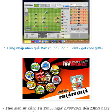
3.
Đăng nhập nhận quà Max khủng (Login Event - get cool gifts)
• Thời gian sự kiện: Từ 19h00 ngày 23/08/2021 đến 23h59 ngày