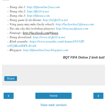
– Trang chủ 1:
http://fifaonline2sea.com
– Trang chủ 2:
http://ffol2vn.net
– Trang chủ 3:
http://fifasea.com
– Trang quản lý tài khoản:
http://id.ffol2vn.net
– Vòng quay may mắn (lucky wheel):
http://luckywheel.fifasea.com
– Tra cứu cầu thủ (webshop players):
http://tracuu.fifasea.com
– Fanpage:
http://facebook.com/fifasea
– Trang download:
http://www.id.ffol2vn.net
– Kênh youtube:
https://www.youtube.com/channel/UCGIT-
xiYUjMxaXDFk-8rvdA
– Blogspot:
http://fifaonline2sea.blogspot.com
BQT FIFA Online 2 kính bút!
Share
‹
›
Home
View web version