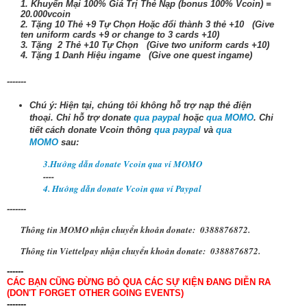
1. Khuyến Mại 100% Giá Trị Thẻ Nạp (bonus 100% Vcoin) =
20.000vcoin
2. Tặng 10 Thẻ +9 Tự Chọn Hoặc đổi thành 3 thẻ +10 (Give
ten uniform cards +9 or change to 3 cards +10)
3. Tặng 2 Thẻ +10 Tự Chọn (Give two uniform cards +10)
4. Tặng 1 Danh Hiệu ingame (Give one quest ingame)
-------
Chú ý: Hiện tại, chúng tôi không hỗ trợ nạp thẻ điện
thoại.
Chỉ hỗ trợ donate
qua paypal
hoặc
qua MOMO
. Chi
tiết cách donate Vcoin thông
qua paypal
và
qua
MOMO
sau:
3.Hướng dẫn donate Vcoin qua ví MOMO
----
4. Hướng dẫn donate Vcoin qua ví Paypal
-------
Thông tin MOMO nhận chuyển khoản donate: 0388876872.
Thông tin Viettelpay nhận chuyển khoản
donate
: 0388876872.
------
CÁC BẠN CŨNG ĐỪNG BỎ QUA CÁC SỰ KIỆN ĐANG DIỄN RA
(DON'T FORGET OTHER GOING EVENTS)
-------