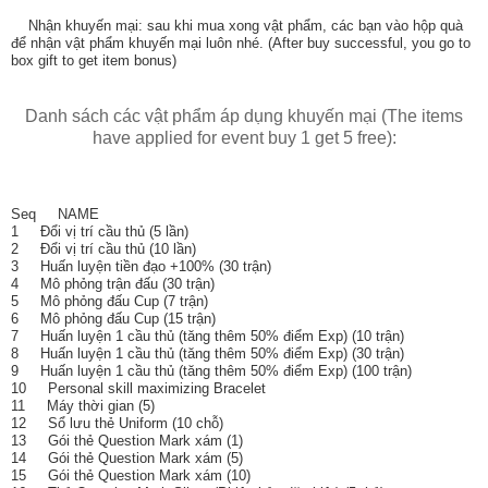
Nhận khuyến mại: sau khi mua xong vật phẩm, các bạn vào hộp quà
để nhận vật phẩm khuyến mại luôn nhé. (After buy successful, you go to
box gift to get item bonus)
Danh sách các vật phẩm áp dụng khuyến mại (The items
have applied for event buy 1 get 5 free):
Seq NAME
1 Đổi vị trí cầu thủ (5 lần)
2 Đổi vị trí cầu thủ (10 lần)
3 Huấn luyện tiền đạo +100% (30 trận)
4 Mô phỏng trận đấu (30 trận)
5 Mô phỏng đấu Cup (7 trận)
6 Mô phỏng đấu Cup (15 trận)
7 Huấn luyện 1 cầu thủ (tăng thêm 50% điểm Exp) (10 trận)
8 Huấn luyện 1 cầu thủ (tăng thêm 50% điểm Exp) (30 trận)
9 Huấn luyện 1 cầu thủ (tăng thêm 50% điểm Exp) (100 trận)
10 Personal skill maximizing Bracelet
11 Máy thời gian (5)
12 Sổ lưu thẻ Uniform (10 chỗ)
13 Gói thẻ Question Mark xám (1)
14 Gói thẻ Question Mark xám (5)
15 Gói thẻ Question Mark xám (10)