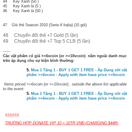
44 Key Xanh (50 )
45 Key Xanh lá (5 )
46 Key Xanh lá (50 )
47
Gói thẻ Season 2010 (Serie A Italia) (15 gói)
48 Chuyển đổi thẻ +7 Gold (5 lần)
49 Chuyển đổi thẻ +7 Top 5 CLB (5 lần)
------
Các vật phẩm có giá >=6vcoin (or >=10vcoin) nằm ngoài danh mục
trên áp dụng cho sự kiện bình thường:
5.
Mua 1 Tặng 1 - BUY 1 GET 1 FREE - Áp Dụng với vật
phẩm >=6vcoin - Apply with item have price >=6vcoin
Items priced >=6vcoin (or >=10vcoin) , outside the above list applicable
to the event:
5.
Mua 1 Tặng 1 - BUY 1 GET 1 FREE - Áp Dụng với vật
phẩm >=6vcoin - Apply with item have price >=6vcoin
======
TRƯỜNG HỢP DONATE VIP 10 = 10TR VNĐ (CHARGING $448):