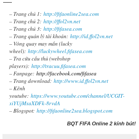
-------
– Trang chủ 1:
http://fifaonline2sea.com
– Trang chủ 2:
http://ffol2vn.net
– Trang chủ 3:
http://fifasea.com
– Trang quản lý tài khoản:
http://id.ffol2vn.net
– Vòng quay may mắn (lucky
wheel):
http://luckywheel.fifasea.com
– Tra cứu cầu thủ (webshop
players):
http://tracuu.fifasea.com
– Fanpage:
http://facebook.com/fifasea
– Trang download:
http://www.id.ffol2vn.net
– Kênh
youtube:
https://www.youtube.com/channel/UCGIT-
xiYUjMxaXDFk-8rvdA
– Blogspot:
http://fifaonline2sea.blogspot.com
BQT FIFA Online 2 kính bút!