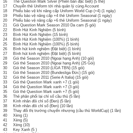
16 Thẻ Question Mark Silver (Phiên bản đặc biệt) (5 thẻ)
17 Chuyển thẻ Uniform tới nhà quản lý cùng Account
18 Phiếu bảo vệ khi nâng cấp Uniform World Cup (+4) (1 ngày)
19 Phiếu bảo vệ nâng cấp +4 thẻ Uniform Seasonal (1 ngày)
20 Phiếu bảo vệ nâng cấp +6 thẻ Uniform Seasonal (1 ngày)
21 Gói Question Mark Season 2010 Da cam (5 gói)
22 Bình Hút Kinh Nghiệm (5 bình)
23 Bình Hút Kinh Nghiệm (15 bình)
24 Bình Hút Kinh Nghiệm (100%) (1 bình)
25 Bình Hút Kinh Nghiệm (100%) (5 bình)
26 Bình hút kinh nghiệm (Đặt biệt) (1 bình)
27 Bình hút kinh nghiệm (Đặt biệt) (5 bình)
28 Gói thẻ Season 2010 (Ngoại hạng Anh) (10 gói)
29 Gói thẻ Season 2010 (Ngoại hạng Anh) (25 Gói)
30 Gói thẻ Season 2010 (LIGA TBN) (15 gói)
31 Gói thẻ Season 2010 (Bundesliga Đức) (15 gói)
32 Gói thẻ Season 2011 (Serie A Italia) (15 gói)
33 Gói thẻ Question Mark xanh +7 (1 gói)
34 Gói thẻ Question Mark xanh +7 (3 gói)
35 Gói thẻ Question Mark xanh +7 (5 gói)
36 Thẻ phân phối lại chỉ số cầu thủ (5 lần)
37 Kính nhân đôi chỉ số (Đen) (5 lần)
38 Kính nhân đôi chỉ số (Đen) (10 lần)
39 Thay đổi thị trường chuyển nhượng (cầu thủ WorldCup) (1 lần)
40 Xèng (1)
41 Xèng (5)
42 Xèng (10)
43 Key Xanh (5 )