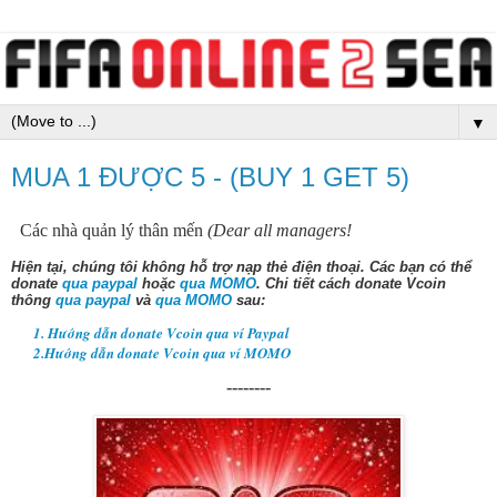
▼
MUA 1 ĐƯỢC 5 - (BUY 1 GET 5)
Các nhà quản lý thân mến
(Dear all managers!
Hiện tại, chúng tôi không hỗ trợ nạp thẻ điện thoại.
Các bạn có thể
donate
qua paypal
hoặc
qua MOMO
. Chi tiết cách donate Vcoin
thông
qua paypal
và
qua MOMO
sau:
1. Hướng dẫn donate Vcoin qua ví Paypal
2.Hướng dẫn donate Vcoin qua ví MOMO
--------