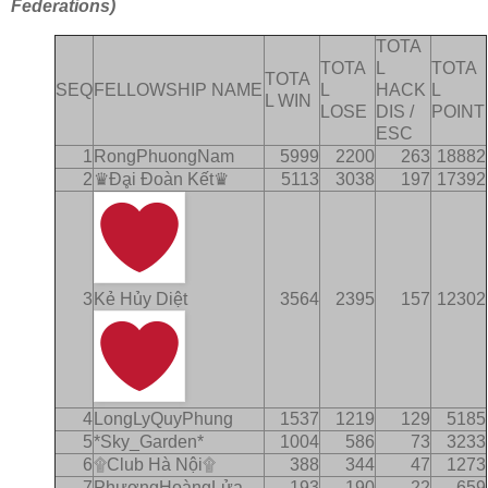
Federations)
TOTA
TOTA
L
TOTA
TOTA
SEQ
FELLOWSHIP NAME
L
HACK
L
L WIN
LOSE
DIS /
POINT
ESC
1
RongPhuongNam
5999
2200
263
18882
2
♛Ðḁi Ðoàn Kết♛
5113
3038
197
17392
3
Kẻ Hủy Diệt
3564
2395
157
12302
4
LongLyQuyPhung
1537
1219
129
5185
5
*Sky_Garden*
1004
586
73
3233
6
۩Club Hà Nội۩
388
344
47
1273
7
PhượngHoàngLửa
193
190
22
659