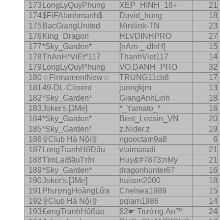
173
LongLyQuyPhung
XEP_HINH_18+
21
174
$FiFAlanhmanh$
David_hung
18
175
BacGiangUnited
Minilink-TN
23
176
King_Dragon
HLVDINHPRO
27
177
*Sky_Garden*
[nAm-_-dInH]
15
178
ThAnH*ViEt*117
ThanhViet117
14
179
LongLyQuyPhung
VO.DANH_PRO
32
180
☆FirmamentNew☆
TRUNG11cb8
17
181
49-DL-Clioent
juongkjm
13
182
*Sky_Garden*
GiangAnhLinh
18
183
Joker's.[JMe]
*_Yamato_*
16
184
*Sky_Garden*
Best_Leesin_VN
20
185
*Sky_Garden*
z.Nider.z
19
186
۩Club Hà Nội۩
ngooctam9a8
6
187
LongTranhHổÐấu
viaimaradi
21
188
ᎢìmᏞạiᏴầuᎢrời
Huy&#7873;nMy
21
189
*Sky_Garden*
dragonhunter67
16
190
Joker's.[JMe]
haison2000
18
191
PhượngHoàngLửa
Chelsea1989
15
192
۩Club Hà Nội۩
pqlam1986
14
193
£øngTranhHổßáo
62☛ Trường An™
24