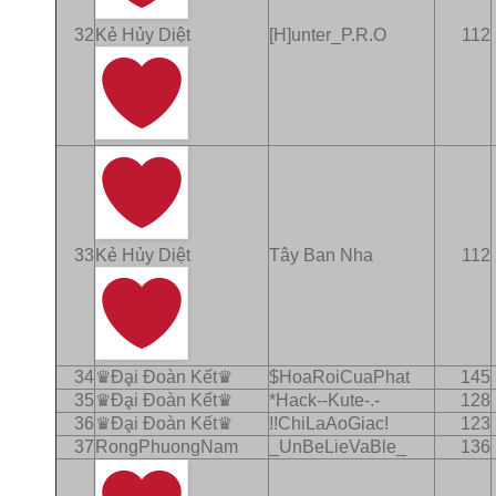
32
Kẻ Hủy Diệt
[H]unter_P.R.O
112
33
Kẻ Hủy Diệt
Tây Ban Nha
112
34
♛Ðḁi Ðoàn Kết♛
$HoaRoiCuaPhat
145
35
♛Ðḁi Ðoàn Kết♛
*Hack--Kute-.-
128
36
♛Ðḁi Ðoàn Kết♛
!!ChiLaAoGiac!
123
37
RongPhuongNam
_UnBeLieVaBle_
136