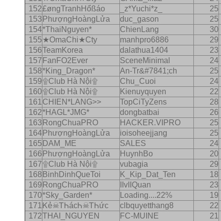
152
£øngTranhHổßáo
_z*Yuchi*z_
25
153
PhượngHoàngLửa
duc_gason
25
154
*ThaiNguyen*
ChienLang
30
155
★OmaChi★Cty
manhpro6886
29
156
TeamKorea
dalathua1404
23
157
FanFO2Ever
SceneMinimal
24
158
*King_Dragon*
An-Tr&#7841;ch
25
159
۩Club Hà Nội۩
Chu_Cuoi
24
160
۩Club Hà Nội۩
Kienuyquyen
22
161
CHIEN*LANG>>
TopCiTyZens
28
162
*HAGL*JMG*
dongbatbai
26
163
RongChuaPRO
HACKER.VIPRO
25
164
PhượngHoàngLửa
ioisoheejjang
25
165
DAM_ME
SALES
24
166
PhượngHoàngLửa
HuynhBo
20
167
۩Club Hà Nội۩
vubagia
29
168
BinhDinhQueToi
K_Kip_Dat_Ten
18
169
RongChuaPRO
IIvIIQuan
23
170
*Sky_Garden*
Loading....22%
19
171
Ꮶẻ☠ᎢᏂácᏂ☠ᎢᏂức
clbquyetthang8
22
172
THAI_NGUYEN
FC-MUINE
21