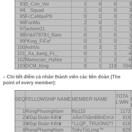
93
3_Con_Voi
1
0
0
3
94
Squad
1
0
0
3
95
FcCaMauP9
0
2
0
2
96
FanMu
2
0
1
1
97
anhem11
1
3
1
1
98
Vi&#7879;t_Nam
0
1
0
1
99
*King_FiFa*
0
1
0
1
100
AnhVu
0
3
1
-2
101
_Xa_bang_Fc_
0
1
1
-4
102
Manucian_HaNoi
1
1
2
-6
103
DCM_King
0
1
119
-594
– Chi tiết điểm cá nhân thành viên các liên đoàn (The
point of every member):
TOTA
SEQ
FELLOWSHIP NAME
MEMBER NAME
L WIN
1
RongPhuongNam
fifa110
1172
2
♛Ðḁi Ðoàn Kết♛
✰ÂmThầmBênEm✰
819
3
♛Ðḁi Ðoàn Kết♛
^LLQP_TRUONG^!
618
4
RongPhuongNam
TriệuTửLong™
629