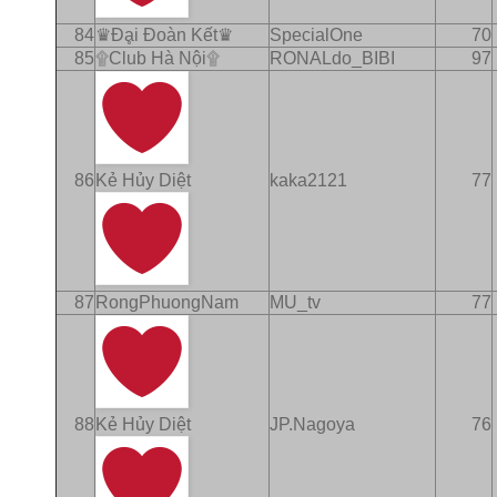
84
♛Ðḁi Ðoàn Kết♛
SpecialOne
70
85
۩Club Hà Nội۩
RONALdo_BIBI
97
86
Kẻ Hủy Diệt
kaka2121
77
87
RongPhuongNam
MU_tv
77
88
Kẻ Hủy Diệt
JP.Nagoya
76