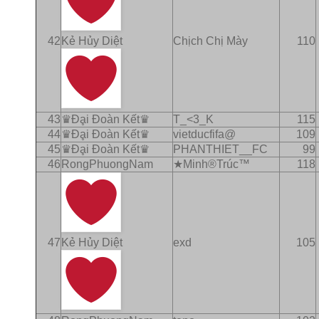
42
Kẻ Hủy Diệt
Chịch Chị Mày
110
43
♛Ðḁi Ðoàn Kết♛
T_<3_K
115
44
♛Ðḁi Ðoàn Kết♛
vietducfifa@
109
45
♛Ðḁi Ðoàn Kết♛
PHANTHIET__FC
99
46
RongPhuongNam
★Minh®Trúс™
118
47
Kẻ Hủy Diệt
exd
105