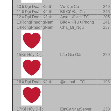
10
♛Ðḁi Ðoàn Kết♛
Vợ Ðại Ca
249
11
♛Ðḁi Ðoàn Kết♛
Bồ Cũ Ðḁi Ca
246
12
♛Ðḁi Ðoàn Kết♛
Arsenal°☆☆°FC
205
13
RongPhuongNam
Bắc★Kiều★Phong
241
14
RongPhuongNam
Cha_Mi_Ngu
237
15
Kẻ Hủy Diệt
Lão Già Gân
229
16
♛Ðḁi Ðoàn Kết♛
@rsenal__FC
198
17
Kẻ Hủy Diệt
EmGaNhatServer
230