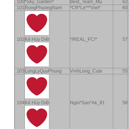
100
*Sky_Garden*
Best_Team_Mu
62
101
RongPhuongNam
*CR*Le***Viet*
60
102
Kẻ Hủy Diệt
*/REAL_FC/*
57
103
LongLyQuyPhung
VinhLong_Cute
55
104
Kẻ Hủy Diệt
Ngoi*Sao*Ak_81
58