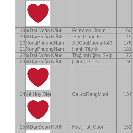
18
♛Ðḁi Ðoàn Kết♛
Fc.Korea..Team
160
19
♛Ðḁi Ðoàn Kết♛
.Bac.Giang.Fc
145
20
RongPhuongNam
XDCauDuong-K40
176
21
RongPhuongNam
Hành Tây ©
181
22
♛Ðḁi Ðoàn Kết♛
Th@nhN@m_$Vip
172
23
♛Ðḁi Ðoàn Kết♛
[Club]_Bi_Bi_
159
24
Kẻ Hủy Diệt
CaLocRangMuoi
134
25
♛Ðḁi Ðoàn Kết♛
Hay_Fut_Cuoi
151