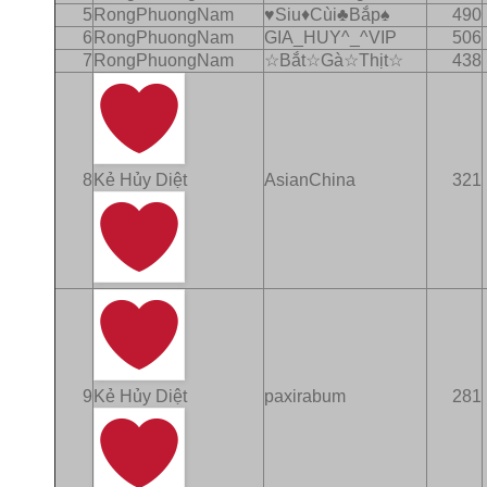
5
RongPhuongNam
♥Siu♦Cùi♣Bắp♠
490
6
RongPhuongNam
GIA_HUY^_^VIP
506
7
RongPhuongNam
☆Bắt☆Gà☆Thịt☆
438
8
Kẻ Hủy Diệt
AsianChina
321
9
Kẻ Hủy Diệt
paxirabum
281