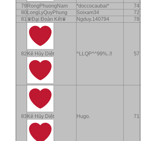
79
RongPhuongNam
*doccocaubai*
74
80
LongLyQuyPhung
Soixam34
72
81
♛Ðḁi Ðoàn Kết♛
Ngduy.140794
78
82
Kẻ Hủy Diệt
^LLQP^^99%..!!
57
83
Kẻ Hủy Diệt
Hugo.
71