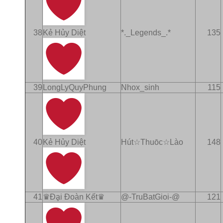
38
Kẻ Hủy Diệt
*._Legends_.*
135
39
LongLyQuyPhung
Nhox_sinh
115
40
Kẻ Hủy Diệt
Hút☆Thuōc☆Lào
148
41
♛Ðḁi Ðoàn Kết♛
@-TruBatGioi-@
121