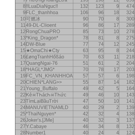
8
!!LuaDiaNguc!!
132
123
9
474
9
FLC_thanhhoa
106
96
18
324
10
可燃冰
90
70
8
300
11
49-DL-Clioent
96
86
17
289
12
RongChuaPRO
85
73
10
278
13
*King_Dragon*
78
81
8
275
14
DW-Blue
77
74
12
245
15
★OmaChi★Cty
63
95
8
244
16
£øngTranhHổßáo
70
63
11
218
17
QuangNgai-76
51
61
2
204
18
*HAGL*JMG*
70
78
17
203
19
FC_VN_KHANHHOA
57
57
6
198
20
CHIEN*LANG>>
55
87
14
182
21
Young_Buffalo
49
42
5
164
22
Ꮶẻ☠ᎢᏂácᏂ☠ᎢᏂức
49
46
10
143
23
ᎢìmᏞạiᏴầuᎢrời
47
50
10
141
24
MANUVIETNAMLD
40
29
2
139
25
*ThaiNguyen*
42
32
4
138
26
Joker's.[JMe]
40
32
3
137
27
Y.Cabaye
46
34
8
132
28
Number1
40
24
4
124