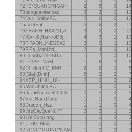
72
FC*QUANG*NGAI*
2
8
0
14
73
bongdamienbac
3
3
0
12
74
Duc_0nlineFC
2
6
0
12
75
Juz4Fun
5
6
2
11
76
THANH_H&#211;A
3
2
0
11
77
Ǽ●√įệţŅam√ôÐốį
4
3
1
10
78
FIFAONLINESEA2
3
6
1
10
79
FiFa_ManUtd_
2
4
0
10
80
HungBaThienHa
1
7
0
10
81
FCVIETNAM
1
6
0
9
82
ChickenFC_BMT
2
2
0
8
83
[Gia]-[Dinh]`
5
2
2
7
84
XEP_HINH_18+
2
0
0
6
85
ManUnited.FC
1
3
0
6
86
βǎс★Nιηн☆⑥⑦⑧⑨
0
5
0
5
87
Viet.Nam.Dong
1
1
0
4
88
Dragon_Haui
1
1
0
4
89
√ácCàyQuaNúi™
2
2
1
3
90
1St.BacGiang.
1
0
0
3
91
-:-BIG_MAN-:-
1
0
0
3
92
RONG*TRUNG*NAM
1
0
0
3