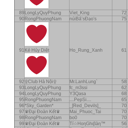
89
LongLyQuyPhung
Viet_King
72
90
RongPhuongNam
núiBá́’sĐạo's
75
91
Kẻ Hủy Diệt
Ho_Rung_Xanh
61
92
۩Club Hà Nội۩
Mr.LanhLung`
58
93
LongLyQuyPhung
fc_m3ssi
62
94
LongLyQuyPhung
Y3Qasa
68
95
RongPhuongNam
....PepSi....
65
96
*Sky_Garden*
_[Red_Devils]_
70
97
♛Ðḁi Ðoàn Kết♛
Mai_Phuoc_Tai
70
98
RongPhuongNam
bo0
70
99
♛Ðḁi Ðoàn Kết♛
Τí☆ΗοηGhιβàη™
56