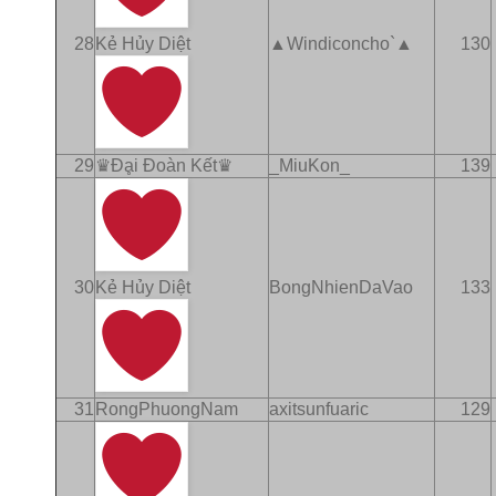
28
Kẻ Hủy Diệt
▲Windiconcho`▲
130
29
♛Ðḁi Ðoàn Kết♛
_MiuKon_
139
30
Kẻ Hủy Diệt
BongNhienDaVao
133
31
RongPhuongNam
axitsunfuaric
129