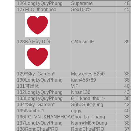
126
LongLyQuyPhung
Supereme
48
127
FLC_thanhhoa
Sex100%
45
128
Kẻ Hủy Diệt
s24h.smilE
39
129
*Sky_Garden*
Mescedes.E250
38
130
LongLyQuyPhung
tuan456789
38
131
可燃冰
VlP
40
132
LongLyQuyPhung
Nhan136
43
133
LongLyQuyPhung
0=[=khoa=thu=>
38
134
*Sky_Garden*
Sút☆Sút◇βυηg
42
135
Number1
oggy
40
136
FC_VN_KHANHHOA
Choi_La_Thang
38
137
LongLyQuyPhung
Nam★Mộ★Dung
38
138
RongChuaPRO
RongChuaPRO
37