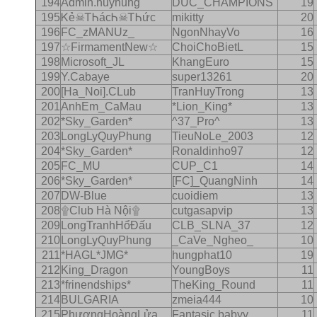
194
Admin.huyhung
DUC_CHAMPIONS
19
195
Ꮶẻ☠ᎢᏂácᏂ☠ᎢᏂức
mikitty
20
196
FC_zMANUz_
NgonNhayVo
16
197
☆FirmamentNew☆
ChoiChoBietL
15
198
Microsoft_JL
KhangEuro
15
199
Y.Cabaye
super13261
20
200
[Ha_Noi].CLub
TranHuyTrong
13
201
AnhEm_CaMau
*Lion_King*
13
202
*Sky_Garden*
^37_Pro^
13
203
LongLyQuyPhung
TieuNoLe_2003
12
204
*Sky_Garden*
Ronaldinho97
12
205
FC_MU
CUP_C1
14
206
*Sky_Garden*
[FC]_QuangNinh
14
207
DW-Blue
cuoidiem
13
208
۩Club Hà Nội۩
cutgasapvip
13
209
LongTranhHổÐấu
CLB_SLNA_37
12
210
LongLyQuyPhung
_CaVe_Ngheo_
10
211
*HAGL*JMG*
hungphat10
19
212
King_Dragon
YoungBoys
11
213
*frinendships*
TheKing_Round
11
214
BULGARIA
zmeia444
10
215
PhượngHoàngLửa
Fantasic.babyy
11