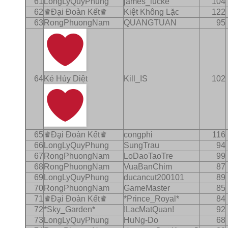
61
LongLyQuyPhung
james_lucke
104
62
♛Ðḁi Ðoàn Kết♛
Kiệt Không Lặc
122
63
RongPhuongNam
QUANGTUAN
95
64
Kẻ Hủy Diệt
Kill_IS
102
65
♛Ðḁi Ðoàn Kết♛
congphi
116
66
LongLyQuyPhung
SungTrau
94
67
RongPhuongNam
LoDaoTaoTre
99
68
RongPhuongNam
VuaBanChim
87
69
LongLyQuyPhung
ducancut200101
89
70
RongPhuongNam
GameMaster
85
71
♛Ðḁi Ðoàn Kết♛
*Prince_Royal*
84
72
*Sky_Garden*
!LacMatQuan!
92
73
LongLyQuyPhung
HuNg-Do
68