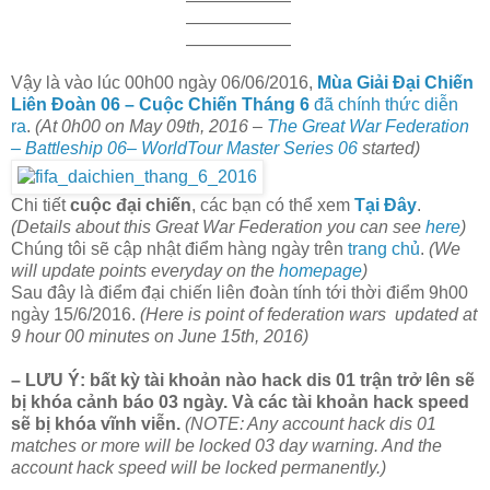
——————
——————
——————
Vậy là vào lúc 00h00 ngày 06/06/2016,
Mùa Giải Đại Chiến
Liên Đoàn 06 – Cuộc Chiến Tháng 6
đã chính thức diễn
ra
.
(At 0h00 on May 09th, 2016 –
The Great War Federation
– Battleship 06– WorldTour Master Series 06
started)
Chi tiết
cuộc đại chiến
, các bạn có thể xem
Tại Đây
.
(Details about this Great War Federation you can see
here
)
Chúng tôi sẽ cập nhật điểm hàng ngày trên
trang chủ
.
(We
will update points everyday on the
homepage
)
Sau đây là điểm đại chiến liên đoàn tính tới thời điểm 9h00
ngày 15/6/2016.
(
Here
is point of
federation
wars
updated at
9 hour 00 minutes on June 15th, 2016)
– LƯU Ý: bất kỳ tài khoản nào hack dis 01 trận trở lên sẽ
bị khóa cảnh báo 03 ngày. Và các tài khoản hack speed
sẽ bị khóa vĩnh viễn.
(
NOTE
: Any
account
hack
dis
01
matches
or more
will
be locked
03
day
warning
.
And
the
account
hack speed
will
be locked permanently
.
)