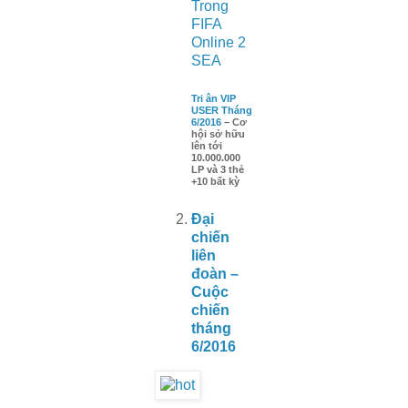
Trong
FIFA
Online 2
SEA
Tri ân VIP
USER Tháng
6/2016
– Cơ
hội sở hữu
lên tới
10.000.000
LP và 3 thẻ
+10 bất kỳ
Đại
chiến
liên
đoàn –
Cuộc
chiến
tháng
6/2016