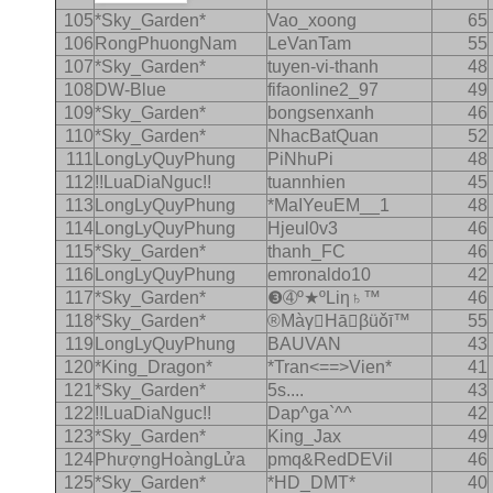
105
*Sky_Garden*
Vao_xoong
65
106
RongPhuongNam
LeVanTam
55
107
*Sky_Garden*
tuyen-vi-thanh
48
108
DW-Blue
fifaonline2_97
49
109
*Sky_Garden*
bongsenxanh
46
110
*Sky_Garden*
NhacBatQuan
52
111
LongLyQuyPhung
PiNhuPi
48
112
!!LuaDiaNguc!!
tuannhien
45
113
LongLyQuyPhung
*MaIYeuEM__1
48
114
LongLyQuyPhung
Hjeul0v3
46
115
*Sky_Garden*
thanh_FC
46
116
LongLyQuyPhung
emronaldo10
42
117
*Sky_Garden*
❸➃º★ºLiη♄™
46
118
*Sky_Garden*
®MàγНāβüǒī™
55
119
LongLyQuyPhung
BAUVAN
43
120
*King_Dragon*
*Tran<==>Vien*
41
121
*Sky_Garden*
5s....
43
122
!!LuaDiaNguc!!
Dap^ga`^^
42
123
*Sky_Garden*
King_Jax
49
124
PhượngHoàngLửa
pmq&RedDEVil
46
125
*Sky_Garden*
*HD_DMT*
40