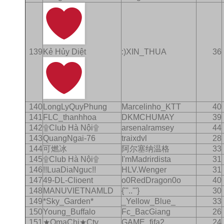
139
Kẻ Hủy Diệt
:)XIN_THUA
36
140
LongLyQuyPhung
Marcelinho_KTT
40
141
FLC_thanhhoa
DKMCHUMAY
39
142
۩Club Hà Nội۩
arsenalramsey
44
143
QuangNgai-76
traixdvl
28
144
可燃冰
阿尔塞纳温格
33
145
۩Club Hà Nội۩
I'mMadrirdista
31
146
!!LuaDiaNguc!!
HLV.Wenger
31
147
49-DL-Clioent
o0RedDragon0o
40
148
MANUVIETNAMLD
{'''..'''}
30
149
*Sky_Garden*
_Yellow_Blue_
33
150
Young_Buffalo
Fc_BacGiang
26
151
★OmaChi★Cty
GAME_fifa2
24