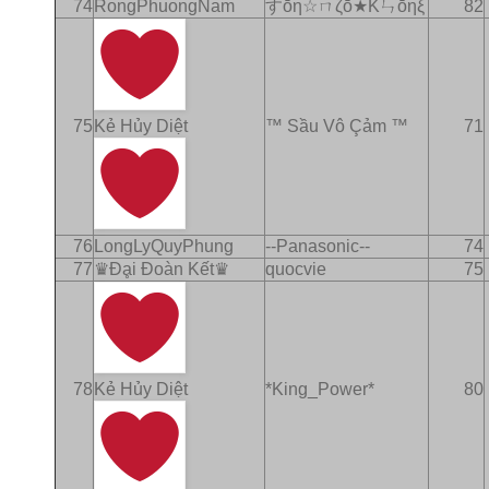
74
RongPhuongNam
すōη☆ㄇζō★Kㄣōηξ
82
75
Kẻ Hủy Diệt
™ Sầu Vô Çảm ™
71
76
LongLyQuyPhung
--Panasonic--
74
77
♛Ðḁi Ðoàn Kết♛
quocvie
75
78
Kẻ Hủy Diệt
*King_Power*
80