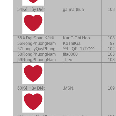
54
Kẻ Hủy Diệt
ga`ma`thua
108
55
♛Ðḁi Ðoàn Kết♛
KanG.Chi.Hoo
108
56
RongPhuongNam
KoThitGa
97
57
LongLyQuyPhung
^^LLQP_17FC^^
102
58
RongPhuongNam
fifa0000
103
59
RongPhuongNam
_Leo_
103
60
Kẻ Hủy Diệt
.MSN.
109