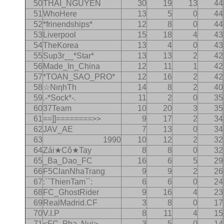
50
THAI_NGUYEN
30
19
13
44
51
WhoHere
13
5
0
44
52
*frinendships*
12
8
0
44
53
Liverpool
15
18
4
43
54
TheKorea
13
4
0
43
55
Sup3r__*Star*
13
13
2
42
56
Made_In_China
12
11
1
42
57
*TOAN_SAO_PRO*
12
16
2
42
58
☆ΝιηhΤh
14
8
2
40
59
.-*Sock*-.
11
2
0
35
60
37Team
10
20
3
35
61
==]]========>>
9
17
2
34
62
JAV_AE
7
13
0
34
63
1990
10
12
2
32
64
Zái★Cô★Tay
8
8
0
32
65
_Ba_Dao_FC
16
6
5
29
66
F5ClanNhaTrang
9
9
2
26
67
:``ThienTam``:
6
6
0
24
68
FC_GhostRider
9
16
4
23
69
RealMadrid.CF
3
8
0
17
70
V.I.P
8
11
4
15
71
<FC..Pha..Nui>
3
5
0
14