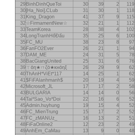
29
BinhDinhQueToi
30
39
2
119
30
[Ha_Noi].CLub
31
30
1
118
31
King_Dragon
41
37
9
115
32
☆FirmamentNew☆
32
21
1
112
33
TeamKorea
28
38
4
102
34
LongTranhHổÐấu
35
25
6
100
35
FC_MU
38
23
8
97
36
FanFO2Ever
26
21
1
94
37
DAM_ME
24
31
5
78
38
BacGiangUnited
25
31
6
76
39
ㄒōη★ㄇζō★κнōηξ
26
29
9
62
40
ThAnH*ViEt*117
14
25
1
62
41
$FiFAlanhmanh$
20
19
4
59
42
Microsoft_JL
17
17
2
58
43
BULGARIA
14
14
0
56
44
Tai*Sao_Vo*Doi
22
16
6
52
45
Admin.huyhung
19
15
4
52
46
FC_MienTrung
15
17
2
52
47
FC_zMANUz_
16
13
2
51
48
FiFaOnline2
12
23
2
49
49
AnhEm_CaMau
13
9
0
48