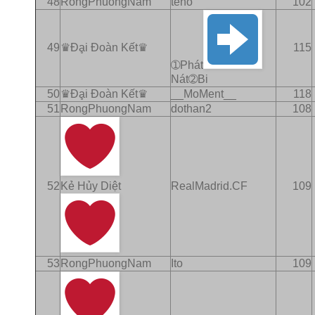
48
RongPhuongNam
teno
102
49
♛Ðḁi Ðoàn Kết♛
115
➀Phát
Nát➁Bi
50
♛Ðḁi Ðoàn Kết♛
__MoMent__
118
51
RongPhuongNam
dothan2
108
52
Kẻ Hủy Diệt
RealMadrid.CF
109
53
RongPhuongNam
Ito
109