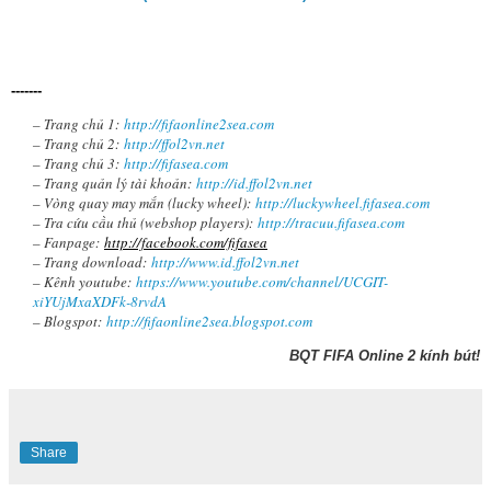
-------
– Trang chủ 1:
http://fifaonline2sea.com
– Trang chủ 2:
http://ffol2vn.net
– Trang chủ 3:
http://fifasea.com
– Trang quản lý tài khoản:
http://id.ffol2vn.net
– Vòng quay may mắn (lucky wheel):
http://luckywheel.fifasea.com
– Tra cứu cầu thủ (webshop players):
http://tracuu.fifasea.com
– Fanpage:
http://facebook.com/fifasea
– Trang download:
http://www.id.ffol2vn.net
– Kênh youtube:
https://www.youtube.com/channel/UCGIT-
xiYUjMxaXDFk-8rvdA
– Blogspot:
http://fifaonline2sea.blogspot.com
BQT FIFA Online 2 kính bút!
Share