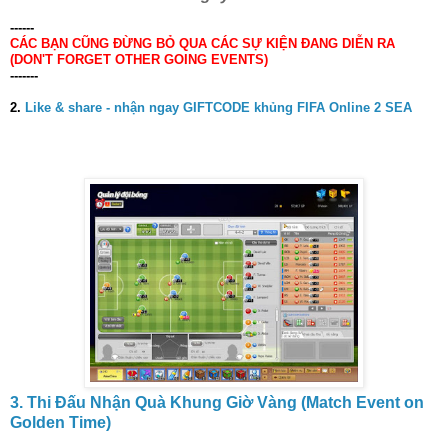
------
CÁC BẠN CŨNG ĐỪNG BỎ QUA CÁC SỰ KIỆN ĐANG DIỄN RA
(DON'T FORGET OTHER GOING EVENTS)
-------
2.
Like & share - nhận ngay GIFTCODE khủng FIFA Online 2 SEA
3. Thi Đấu Nhận Quà Khung Giờ Vàng (Match Event on
Golden Time)