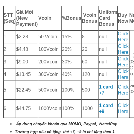
Giá Mới
Uniform
STT
Vcoin
Buy
N
(New
Vcoin
%Bonus
Card
(Seq)
Bonus
Now
M
Payment)
Bonus
Click
1
$2.28
50 Vcoin
15%
8
null
Here
Click
2
$4.48
100Vcoin
20%
20
null
Here
T
Click
3
$9.00
200Vcoin
30%
60
null
0
Here
C
Click
xu
4
$13.45
300Vcoin
40%
120
null
Here
--
vi
1 card
Click
5
$22.45
500Vcoin
100%
500
0
+7
Here
1 card
Click
6
$44.75
1000Vcoin
100%
1000
+9
Here
Áp dụng chuyển khoản qua MOMO, Paypal, ViettelPay
Trường hợp nếu có tặng thẻ +7, +9 là chỉ tặng theo 1