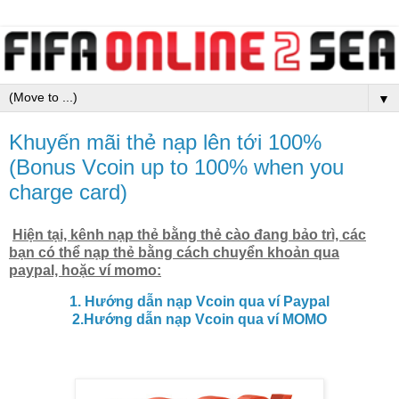
▼
Khuyến mãi thẻ nạp lên tới 100%
(Bonus Vcoin up to 100% when you
charge card)
Hiện tại, kênh nạp thẻ bằng thẻ cào đang bảo trì, các
bạn có thể nạp thẻ bằng cách chuyển khoản qua
paypal, hoặc ví momo:
1. Hướng dẫn nạp Vcoin qua ví Paypal
2.Hướng dẫn nạp Vcoin qua ví MOMO