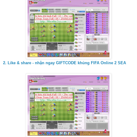
2. Like & share - nhận ngay GIFTCODE khủng FIFA Online 2 SEA