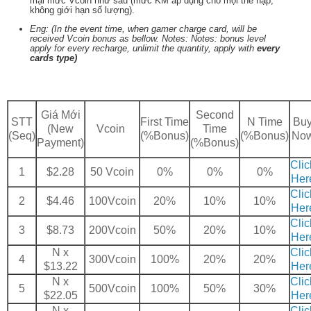
mại mức Vcoin như sau (mức KM áp dụng cho mọi thẻ nạp,
không giới hạn số lượng).
Eng: (In the event time, when gamer charge card, will be
received Vcoin bonus as bellow. Notes: Notes: bonus level
apply for every recharge, unlimit the quantity, apply with
every
cards type)
Giá Mới
Second
STT
First Time
N Time
Bu
(New
Vcoin
Time
(Seq)
(%Bonus)
(%Bonus)
No
Payment)
(%Bonus)
Clic
1
$2.28
50 Vcoin
0%
0%
0%
Her
Clic
2
$4.46
100Vcoin
20%
10%
10%
Her
Clic
3
$8.73
200Vcoin
50%
20%
10%
Her
N x
Clic
4
300Vcoin
100%
20%
20%
$13.22
Her
N x
Clic
5
500Vcoin
100%
50%
30%
$22.05
Her
N x
Clic