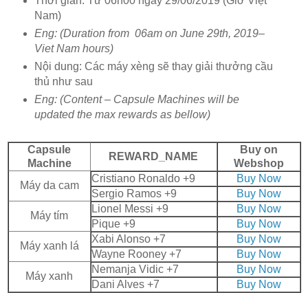
Thời gian: Từ 06h00 ngày 29/06/2019 (Giờ Việt
Nam)
Eng: (Duration from 06am on June 29th, 2019–
Viet Nam hours)
Nội dung: Các máy xèng sẽ thay giải thưởng cầu
thủ như sau
Eng: (Content – Capsule Machines will be
updated the max rewards as bellow)
Capsule
Buy on
REWARD_NAME
Machine
Webshop
Cristiano Ronaldo +9
Buy Now
Máy da cam
Sergio Ramos +9
Buy Now
Lionel Messi +9
Buy Now
Máy tím
Pique +9
Buy Now
Xabi Alonso +7
Buy Now
Máy xanh lá
Wayne Rooney +7
Buy Now
Nemanja Vidic +7
Buy Now
Máy xanh
Dani Alves +7
Buy Now