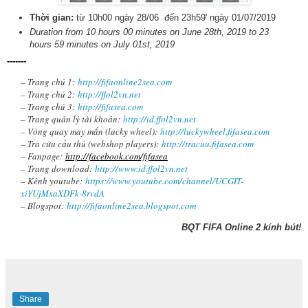
Thời gian:
từ 10h00 ngày 28/06 đến 23h59' ngày 01/07/2019
Duration from 10 hours 00 minutes on June 28th, 2019 to 23
hours 59 minutes on July 01st, 2019
-------
– Trang chủ 1:
http://fifaonline2sea.com
– Trang chủ 2:
http://ffol2vn.net
– Trang chủ 3:
http://fifasea.com
– Trang quản lý tài khoản:
http://id.ffol2vn.net
– Vòng quay may mắn (lucky wheel):
http://luckywheel.fifasea.com
– Tra cứu cầu thủ (webshop players):
http://tracuu.fifasea.com
– Fanpage:
http://facebook.com/fifasea
– Trang download:
http://www.id.ffol2vn.net
– Kênh youtube:
https://www.youtube.com/channel/UCGIT-
xiYUjMxaXDFk-8rvdA
– Blogspot:
http://fifaonline2sea.blogspot.com
BQT FIFA Online 2 kính bút!
Share