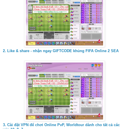
2. Like & share - nhận ngay GIFTCODE khủng FIFA Online 2 SEA
3.
Cài đặt VPN để chơi Online PvP, Worldtour dành cho tất cả các