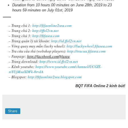
Duration from 10 hours 00 minutes on June 28th, 2019 to 23
hours 59 minutes on July 01st, 2019
-------
– Trang chủ 1:
http://fifaonline2sea.com
– Trang chủ 2:
http://ffol2vn.net
– Trang chủ 3:
http://fifasea.com
– Trang quản lý tài khoản:
http://id.ffol2vn.net
– Vòng quay may mắn (lucky wheel):
http://luckywheel.fifasea.com
– Tra cứu cầu thủ (webshop players):
http://tracuu.fifasea.com
– Fanpage:
http://facebook.com/fifasea
– Trang download:
http://www.id.ffol2vn.net
– Kênh youtube:
https://www.youtube.com/channel/UCGIT-
xiYUjMxaXDFk-8rvdA
– Blogspot:
http://fifaonline2sea.blogspot.com
BQT FIFA Online 2 kính bút!
Share