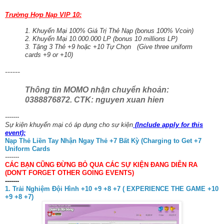
Trường Hợp Nạp VIP 10:
1. Khuyến Mại 100% Giá Trị Thẻ Nạp (bonus 100% Vcoin)
2. Khuyến Mại 10.000.000 LP (bonus 10 millions LP)
3. Tặng 3 Thẻ +9 hoặc +10 Tự Chọn (Give three uniform
cards +9 or +10)
------
Thông tin MOMO nhận chuyển khoản:
0388876872. CTK: nguyen xuan hien
-------
Sự kiện khuyến mại có áp dụng cho sự kiện
(Include apply for this
event):
Nạp Thẻ Liền Tay Nhận Ngay Thẻ +7 Bất Kỳ (Charging to Get +7
Uniform Cards
-------
CÁC BẠN CŨNG ĐỪNG BỎ QUA CÁC SỰ KIỆN ĐANG DIỄN RA
(DON'T FORGET OTHER GOING EVENTS)
-------
1. Trải Nghiệm Đội Hình +10 +9 +8 +7 ( EXPERIENCE THE GAME +10
+9 +8 +7)