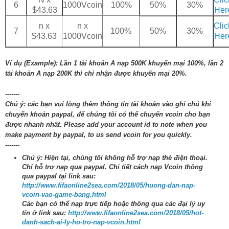
6
1000Vcoin
100%
50%
30%
$43.63
Her
n x
n x
Clic
7
100%
50%
30%
$43.63
1000Vcoin
Her
Ví dụ (Example): Lần 1 tài khoản A nạp 500K khuyến mại 100%, lần 2
tài khoản A nạp 200K thì chỉ nhận được khuyến mại 20%.
-------
Chú ý: các bạn vui lòng thêm thông tin tài khoản vào ghi chú khi
chuyển khoản paypal, để chúng tôi có thể chuyển vcoin cho bạn
được nhanh nhất. Please add your account id to note when you
make payment by paypal, to us send vcoin for you quickly.
-------
Chú ý: Hiện tại, chúng tôi không hỗ trợ nạp thẻ điện thoại.
Chỉ hỗ trợ nạp qua paypal. Chi tiết cách nạp Vcoin thông
qua paypal tại link sau:
http://www.fifaonline2sea.com/2018/05/huong-dan-nap-
vcoin-vao-game-bang.html
Các bạn có thể nạp trực tiếp hoặc thông qua các đại lý uy
tín ở link sau:
http://www.fifaonline2sea.com/2018/05/hot-
danh-sach-ai-ly-ho-tro-nap-vcoin.html