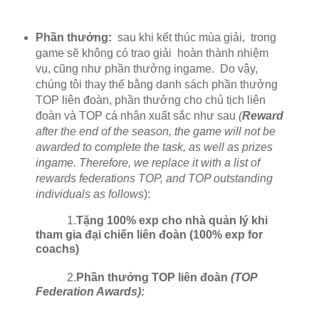
Phần thưởng:
sau khi kết thúc mùa giải, trong
game sẽ không có trao giải hoàn thành nhiệm
vụ, cũng như phần thưởng ingame. Do vậy,
chúng tôi thay thế bằng danh sách phần thưởng
TOP liên đoàn, phần thưởng cho chủ tịch liên
đoàn và TOP cá nhân xuất sắc như sau
(
Reward
after the end of
the season,
the
game
will not be
awarded
to complete the task
,
as well
as
prizes
ingame
.
Therefore
,
we
replace it with
a list of
rewards
federations
TOP
,
and
TOP
outstanding
individuals
as follows
):
1.
Tặng 100% exp cho nhà quản lý khi
tham gia đại chiến liên đoàn (100% exp for
coachs)
2.
Phần thưởng TOP liên đoàn
(
TOP
Federation
Awards
):