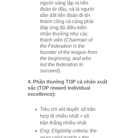
người sáng lập ra liên
đoàn từ đầu, và là người
dẫn dắt liên đoàn đi tới
thành công và cũng phải
đáp ứng đủ điều kiện
nhận thưởng như các
thành viên
(
Chairman of
the
Federation
is
the
founder of the
league
from
the beginning
,
and who
led the
federation
to
succeed
).
4. Phần thưởng TOP cá nhân xuất
sắc (
TOP
reward
individual
excellence
):
Tiêu chí xét duyệt: số trận
hợp lệ nhiều nhất + số
trận thắng nhiều nhất
Eng:
Eligibility criteria
:
the
most
valid
match
+
the