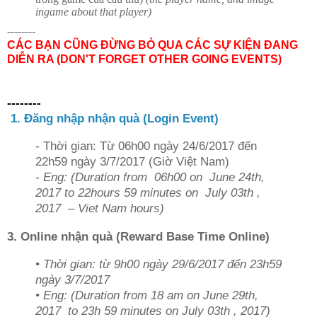
ingame about that player)
--------
CÁC BẠN CŨNG ĐỪNG BỎ QUA CÁC SỰ KIỆN ĐANG
DIỄN RA (DON'T FORGET OTHER GOING EVENTS)
--------
1. Đăng nhập nhận quà (Login Event)
- Thời gian: Từ 06h00 ngày 24/6/2017 đến
22h59 ngày 3/7/2017 (Giờ Việt Nam)
- Eng: (Duration from 06h00 on June 24th,
2017 to 22hours 59 minutes on July 03th ,
2017 – Viet Nam hours)
3. Online nhận quà (Reward Base Time Online)
• Thời gian: từ 9h00 ngày 29/6/2017 đến 23h59
ngày 3/7/2017
• Eng: (Duration from 18 am on June 29th,
2017 to 23h 59 minutes on July 03th , 2017)