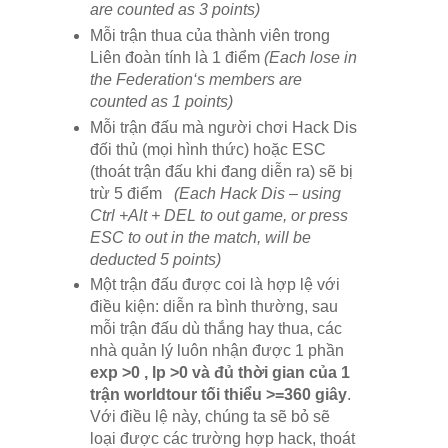
are counted as
3
points
)
Mỗi trận thua của thành viên trong
Liên đoàn tính là 1 điểm
(
Each
lose in
the Federation
‘s
members are
counted as 1 points)
Mỗi trận đấu mà người chơi Hack Dis
đối thủ (mọi hình thức) hoặc ESC
(thoát trận đấu khi đang diễn ra) sẽ bị
trừ 5 điểm
(
Each
Hack Dis – using
Ctrl +Alt + DEL to out game, or press
ESC to out in the match, will be
deducted
5 points)
Một trận đấu được coi là hợp lệ với
điều kiện: diễn ra bình thường, sau
mỗi trận đấu dù thắng hay thua, các
nhà quản lý luôn nhận được 1 phần
exp >0 , lp >0 và đủ thời gian của 1
trận worldtour tối thiểu >=360 giây
.
Với điều lệ này, chúng ta sẽ bỏ sẽ
loại được các trường hợp hack, thoát