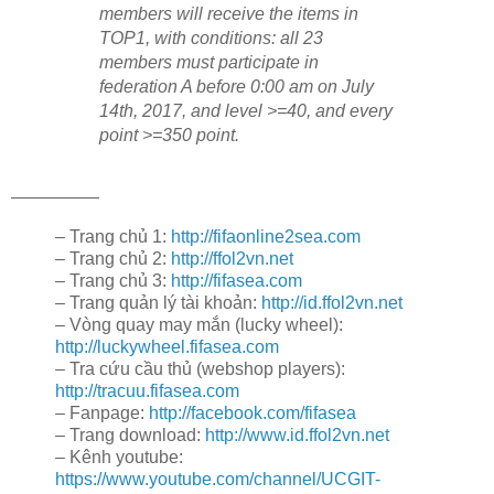
members
will
receive
the
items
in
TOP1
, with conditions:
all
23
members
must
participate in
federation
A
before
0:00 am
on July
14th, 2017, and level >=40, and every
point >=350 point.
—————
– Trang chủ 1:
http://fifaonline2sea.com
– Trang chủ 2:
http://ffol2vn.net
– Trang chủ 3:
http://fifasea.com
– Trang quản lý tài khoản:
http://id.ffol2vn.net
– Vòng quay may mắn (lucky wheel):
http://luckywheel.fifasea.com
– Tra cứu cầu thủ (webshop players):
http://tracuu.fifasea.com
– Fanpage:
http://facebook.com/fifasea
– Trang download:
http://www.id.ffol2vn.net
– Kênh youtube:
https://www.youtube.com/channel/UCGIT-