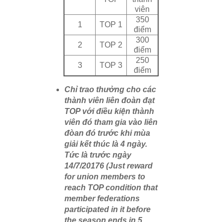
viên
350
1
TOP 1
điểm
300
2
TOP 2
điểm
250
3
TOP 3
điểm
Chỉ trao thưởng cho các
thành viên liên đoàn đạt
TOP với điều kiện thành
viên đó tham gia vào liên
đòan đó trước khi mùa
giải kết thúc là 4 ngày.
Tức là trước ngày
14/7/20176 (
Just
reward
for
union
members
to
reach
TOP
condition
that
member
federations
participated in
it
before
the season
ends in
5