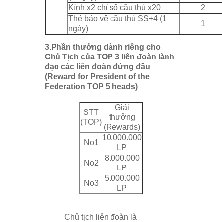
Kính x2 chỉ số cầu thủ x20
2
Thẻ bảo vệ cầu thủ SS+4 (1
1
ngày)
3.Phần thưởng dành riêng cho
Chủ Tịch của TOP 3 liên đoàn lành
đạo các liên đoàn đứng đầu
(
Reward
for
President
of the
Federation
TOP
5
heads
)
Giải
STT
thưởng
(TOP)
(Rewards)
10.000.000
No1
LP
8.000.000
No2
LP
5.000.000
No3
LP
Chủ tịch liên đoàn là