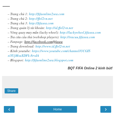
-------
– Trang chủ 1:
http://fifaonline2sea.com
– Trang chủ 2:
http://ffol2vn.net
– Trang chủ 3:
http://fifasea.com
– Trang quản lý tài khoản:
http://id.ffol2vn.net
– Vòng quay may mắn (lucky wheel):
http://luckywheel.fifasea.com
– Tra cứu cầu thủ (webshop players):
http://tracuu.fifasea.com
– Fanpage:
http://facebook.com/fifasea
– Trang download:
http://www.id.ffol2vn.net
– Kênh youtube:
https://www.youtube.com/channel/UCGIT-
xiYUjMxaXDFk-8rvdA
– Blogspot:
http://fifaonline2sea.blogspot.com
BQT FIFA Online 2 kính bút!
Share
‹
›
Home