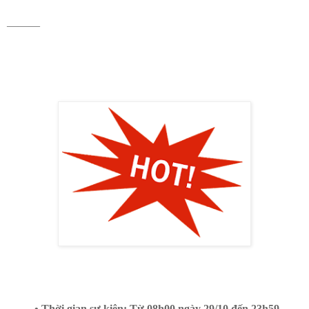
———
• Thời gian sự kiện: Từ 08h00 ngày 29/10 đến 23h59