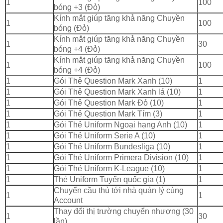
1
100
bóng +3 (Đỏ)
Kính mắt giúp tăng khả năng Chuyền
1
100
bóng (Đỏ)
Kính mắt giúp tăng khả năng Chuyền
1
30
bóng +4 (Đỏ)
Kính mắt giúp tăng khả năng Chuyền
1
100
bóng +4 (Đỏ)
1
Gói Thẻ Question Mark Xanh (10)
1
1
Gói Thẻ Question Mark Xanh lá (10)
1
1
Gói Thẻ Question Mark Đỏ (10)
1
1
Gói Thẻ Question Mark Tím (3)
1
1
Gói Thẻ Uniform Ngoại hạng Anh (10)
1
1
Gói Thẻ Uniform Serie A (10)
1
1
Gói Thẻ Uniform Bundesliga (10)
1
1
Gói Thẻ Uniform Primera Division (10)
1
1
Gói Thẻ Uniform K-League (10)
1
1
Thẻ Uniform Tuyển quốc gia (1)
1
Chuyển cầu thủ tới nhà quản lý cùng
1
1
Account
Thay đổi thị trường chuyển nhượng (30
1
30
lần)