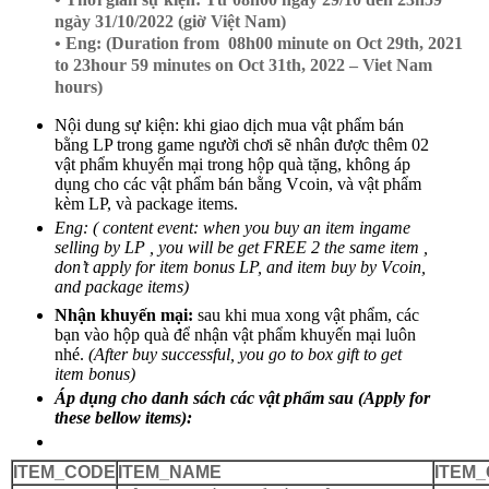
ngày 31/10/2022 (giờ Việt Nam)
• Eng: (Duration from 08h00 minute on Oct 29th, 2021
to 23hour 59 minutes on Oct 31th, 2022 – Viet Nam
hours)
Nội dung sự kiện: khi giao dịch mua vật phẩm bán
bằng LP trong game người chơi sẽ nhân được thêm 02
vật phẩm khuyến mại trong hộp quà tặng, không áp
dụng cho các vật phẩm bán bằng Vcoin, và vật phẩm
kèm LP, và package items.
Eng: ( content event: when you buy an item ingame
selling by LP , you will be get FREE 2 the same item ,
don’t apply for item bonus LP, and item buy by Vcoin,
and package items)
Nhận khuyến mại:
sau khi mua xong vật phẩm, các
bạn vào hộp quà để nhận vật phẩm khuyến mại luôn
nhé.
(After buy successful, you go to box gift to get
item bonus)
Áp dụng cho danh sách các vật phẩm sau (Apply for
these bellow items):
ITEM_CODE
ITEM_NAME
ITEM