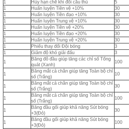
1
Hủy hạn chế khi đổi cầu thủ
5
1
Huấn luyện Tiền vệ +10%
30
1
Huấn luyện Tiền đạo +10%
30
1
Huấn luyện Trung vệ +10%
30
1
Huấn luyện Tiền vệ +20%
30
1
Huấn luyện Tiền đạo +20%
30
1
Huấn luyện Trung vệ +20%
30
1
Phiếu thay đổi Đội bóng
3
1
Giảm độ khó giải đấu
3
Băng đô đầu giúp tăng các chỉ số Tổng
1
100
quát (Xanh)
Băng mắt cá chân giúp tăng Toàn bộ chỉ
1
10
số (Trắng)
Băng mắt cá chân giúp tăng Toàn bộ chỉ
1
30
số (Trắng)
Băng mắt cá chân giúp tăng Toàn bộ chỉ
1
100
số (Trắng)
Băng đầu gối giúp khả năng Sút bóng
1
30
+3(Đỏ)
Băng đầu gối giúp khả năng Sút bóng
1
100
+3(Đỏ)