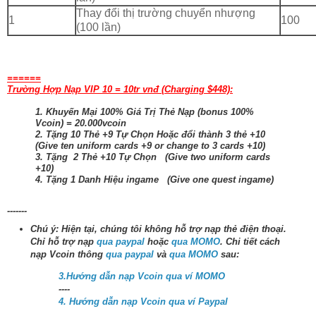
Thay đổi thị trường chuyển nhượng
1
100
(100 lần)
======
Trường Hợp Nạp VIP 10 = 10tr vnđ (Charging $448):
1. Khuyến Mại 100% Giá Trị Thẻ Nạp (bonus 100%
Vcoin) = 20.000vcoin
2. Tặng 10 Thẻ +9 Tự Chọn Hoặc đổi thành 3 thẻ +10
(Give ten uniform cards +9 or change to 3 cards +10)
3. Tặng 2 Thẻ +10 Tự Chọn (Give two uniform cards
+10)
4. Tặng 1 Danh Hiệu ingame (Give one quest ingame)
-------
Chú ý: Hiện tại, chúng tôi không hỗ trợ nạp thẻ điện thoại.
Chỉ hỗ trợ nạp
qua paypal
hoặc
qua MOMO
. Chi tiết cách
nạp Vcoin thông
qua paypal
và
qua MOMO
sau:
3.Hướng dẫn nạp Vcoin qua ví MOMO
----
4. Hướng dẫn nạp Vcoin qua ví Paypal