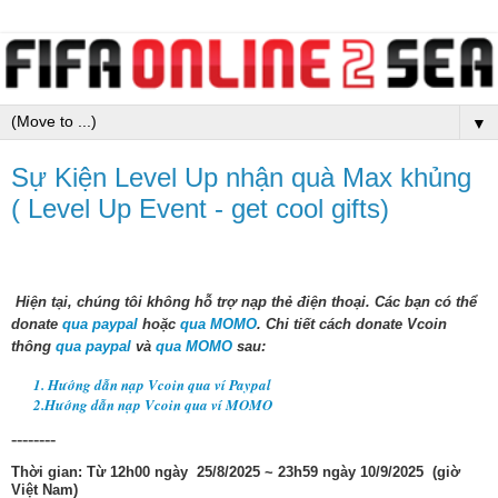
▼
Sự Kiện Level Up nhận quà Max khủng
( Level Up Event - get cool gifts)
Hiện tại, chúng tôi không hỗ trợ nạp thẻ điện thoại.
Các bạn có thể
donate
qua paypal
hoặc
qua MOMO
. Chi tiết cách donate Vcoin
thông
qua paypal
và
qua MOMO
sau:
1. Hướng dẫn nạp Vcoin qua ví Paypal
2.Hướng dẫn nạp Vcoin qua ví MOMO
--------
Thời gian: Từ 12h00 ngày 25/8/2025 ~ 23h59 ngày 10/9/2025 (giờ
Việt Nam)