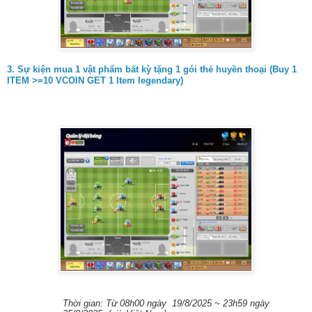
3. Sự kiện mua 1 vật phẩm bất kỳ tặng 1 gói thẻ huyền thoại (Buy 1
ITEM >=10 VCOIN GET 1 Item legendary)
Thời gian: Từ 08h00 ngày 19/8/2025 ~ 23h59 ngày