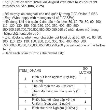
Eng: (duration from 12h00 on August 25th 2025 to 23 hours 59
minutes on Sep 10th, 2025)
• Đối tượng: áp dụng với các nhà quản lý trong FIFA Online 2 SEA
• Eng: (Who: apply with managers all of FIFASEA)
• Nội dung: Khi nhà quản lý đạt các mốc level 50, 60, 70, 80, 90, 100,
110, 120, 130, 150, 200, 250, 300, 350, 400, 450, 500,
550,600,650,700,750,800,850,900,950,960 sẽ nhận được một trong
những phần quà bên dưới:
• Eng: (Details: when your character get level up at
50, 60, 70, 80, 90,
100, 110, 120, 130
,
150, 200, 250, 300, 350, 400, 450, 500,
550
,600,650,700,750,800,850,900,950,960
you will get one of the bellow
items)
• Danh sách phần thưởng (The reward list):
SỐ
ITEM_ID
NAME
LƯỢNG
Bình hút kinh nghiệm (Đặt biệt)
1
2
(1 bình)
2
Thẻ đổi màu tên đội (Da cam)
2
Thêm đội bóng và nhà quản lý (1
3
2
lần)
Phiếu bảo vệ nâng cấp +6 thẻ
4
2
Uniform Seasonal (1 ngày)
Bình Hút Kinh Nghiệm (100%) (1
5
2