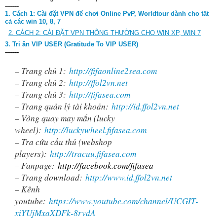
-------
1. Cách 1:
Cài đặt VPN để chơi Online PvP, Worldtour dành cho tất
cả các win 10, 8, 7
2. CÁCH 2: CÀI ĐẶT VPN THÔNG THƯỜNG CHO WIN XP, WIN 7
3. Tri ân VIP USER (Gratitude To VIP USER)
-------
– Trang chủ 1:
http://fifaonline2sea.com
– Trang chủ 2:
http://ffol2vn.net
– Trang chủ 3:
http://fifasea.com
– Trang quản lý tài khoản:
http://id.ffol2vn.net
– Vòng quay may mắn (lucky
wheel):
http://luckywheel.fifasea.com
– Tra cứu cầu thủ (webshop
players):
http://tracuu.fifasea.com
– Fanpage:
http://facebook.com/fifasea
– Trang download:
http://www.id.ffol2vn.net
– Kênh
youtube:
https://www.youtube.com/channel/UCGIT-
xiYUjMxaXDFk-8rvdA