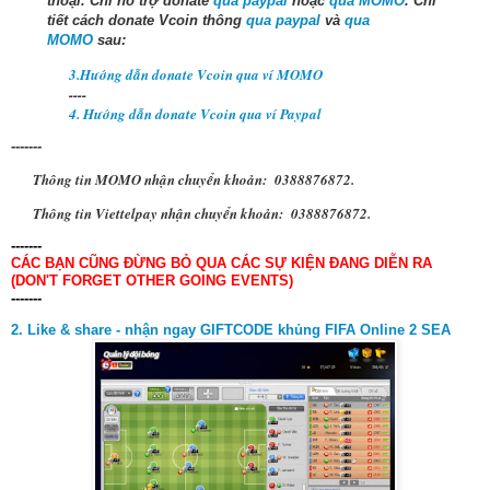
thoại.
Chỉ hỗ trợ donate
qua paypal
hoặc
qua MOMO
. Chi
tiết cách donate Vcoin thông
qua paypal
và
qua
MOMO
sau:
3.Hướng dẫn donate Vcoin qua ví MOMO
----
4. Hướng dẫn donate Vcoin qua ví Paypal
-------
Thông tin MOMO nhận chuyển khoản: 0388876872.
Thông tin Viettelpay nhận chuyển khoản: 0388876872.
-
------
CÁC BẠN CŨNG ĐỪNG BỎ QUA CÁC SỰ KIỆN ĐANG DIỄN RA
(DON'T FORGET OTHER GOING EVENTS)
-------
2. Like & share - nhận ngay GIFTCODE khủng FIFA Online 2 SEA