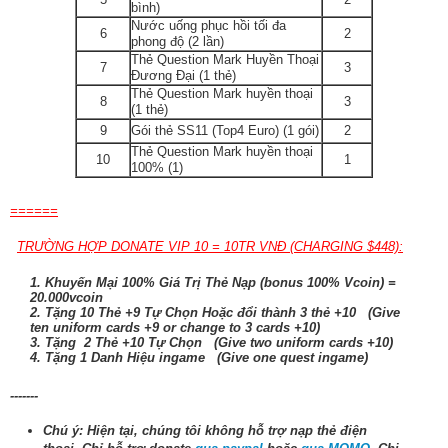
bình)
Nước uống phục hồi tối đa
6
2
phong độ (2 lần)
Thẻ Question Mark Huyền Thoại
7
3
Đương Đại (1 thẻ)
Thẻ Question Mark huyền thoại
8
3
(1 thẻ)
9
Gói thẻ SS11 (Top4 Euro) (1 gói)
2
Thẻ Question Mark huyền thoại
10
1
100% (1)
======
TRƯỜNG HỢP DONATE VIP 10 = 10TR VNĐ (CHARGING $448):
1. Khuyến Mại 100% Giá Trị Thẻ Nạp (bonus 100% Vcoin) =
20.000vcoin
2. Tặng 10 Thẻ +9 Tự Chọn Hoặc đổi thành 3 thẻ +10 (Give
ten uniform cards +9 or change to 3 cards +10)
3. Tặng 2 Thẻ +10 Tự Chọn (Give two uniform cards +10)
4. Tặng 1 Danh Hiệu ingame (Give one quest ingame)
-------
Chú ý: Hiện tại, chúng tôi không hỗ trợ nạp thẻ điện