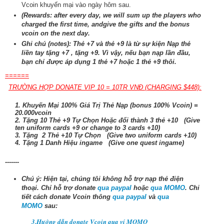
Vcoin khuyến mại vào ngày hôm sau.
(Rewards: after every day, we will
sum up the players who
charged the first time, andgive the gifts and the bonus
vcoin on the next day.
Ghi chú (notes): Thẻ +7 và thẻ +9 là từ sự kiện Nạp thẻ
liền tay tặng +7 , tặng +9. Vì vậy, nếu bạn nạp lần đầu,
bạn chỉ được áp dụng 1 thẻ +7 hoặc 1 thẻ +9 thôi.
======
TRƯỜNG HỢP DONATE VIP 10 = 10TR VNĐ (CHARGING $448):
1. Khuyến Mại 100% Giá Trị Thẻ Nạp (bonus 100% Vcoin) =
20.000vcoin
2. Tặng 10 Thẻ +9 Tự Chọn Hoặc đổi thành 3 thẻ +10 (Give
ten uniform cards +9 or change to 3 cards +10)
3. Tặng 2 Thẻ +10 Tự Chọn (Give two uniform cards +10)
4. Tặng 1 Danh Hiệu ingame (Give one quest ingame)
-------
Chú ý: Hiện tại, chúng tôi không hỗ trợ nạp thẻ điện
thoại.
Chỉ hỗ trợ donate
qua paypal
hoặc
qua MOMO
. Chi
tiết cách donate Vcoin thông
qua paypal
và
qua
MOMO
sau:
3.Hướng dẫn donate Vcoin qua ví MOMO