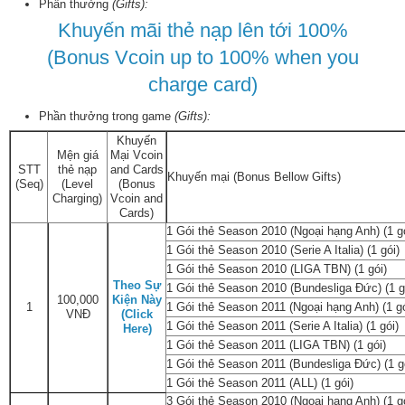
Phần thưởng
(Gifts):
Khuyến mãi thẻ nạp lên tới 100%
(Bonus Vcoin up to 100% when you
charge card)
Phần thưởng trong game
(Gifts):
Khuyến
Mện giá
Mại Vcoin
STT
thẻ nạp
and Cards
Khuyến mại (Bonus Bellow Gifts)
(Seq)
(Level
(Bonus
Charging)
Vcoin and
Cards)
1 Gói thẻ Season 2010 (Ngoại hạng Anh) (1 gó
1 Gói thẻ Season 2010 (Serie A Italia) (1 gói)
1 Gói thẻ Season 2010 (LIGA TBN) (1 gói)
Theo Sự
1 Gói thẻ Season 2010 (Bundesliga Đức) (1 g
100,000
Kiện Này
1
1 Gói thẻ Season 2011 (Ngoại hạng Anh) (1 gó
VNĐ
(Click
1 Gói thẻ Season 2011 (Serie A Italia) (1 gói)
Here)
1 Gói thẻ Season 2011 (LIGA TBN) (1 gói)
1 Gói thẻ Season 2011 (Bundesliga Đức) (1 g
1 Gói thẻ Season 2011 (ALL) (1 gói)
3 Gói thẻ Season 2010 (Ngoại hạng Anh) (1 gó