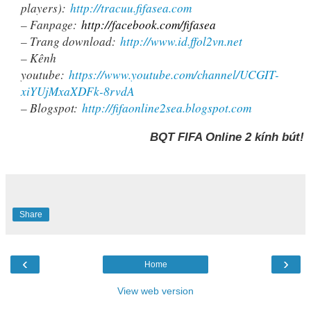
players):
http://tracuu.fifasea.com
– Fanpage:
http://facebook.com/fifasea
– Trang download:
http://www.id.ffol2vn.net
– Kênh
youtube:
https://www.youtube.com/channel/UCGIT-
xiYUjMxaXDFk-8rvdA
– Blogspot:
http://fifaonline2sea.blogspot.com
BQT FIFA Online 2 kính bút!
Share
‹
›
Home
View web version