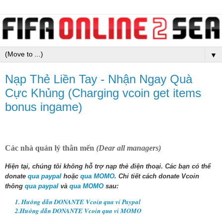
▼
Nạp Thẻ Liền Tay - Nhận Ngay Quà
Cực Khủng (Charging vcoin get items
bonus ingame)
Các nhà quản lý thân mến
(Dear all managers)
Hiện tại, chúng tôi không hỗ trợ nạp thẻ điện thoại.
Các bạn có thể
donate
qua paypal
hoặc
qua MOMO
. Chi tiết cách donate Vcoin
thông
qua paypal
và
qua MOMO
sau:
1. Hướng dẫn DONANTE Vcoin qua ví Paypal
2.Hướng dẫn
DONANTE
Vcoin qua ví MOMO