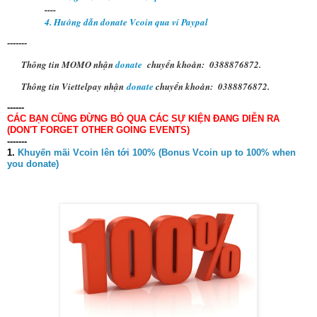
----
4. Hướng dẫn donate Vcoin qua ví Paypal
-------
Thông tin MOMO nhận
donate
chuyển khoản: 0388876872.
Thông tin Viettelpay nhận
donate
chuyển khoản: 0388876872.
------
CÁC BẠN CŨNG ĐỪNG BỎ QUA CÁC SỰ KIỆN ĐANG DIỄN RA
(DON'T FORGET OTHER GOING EVENTS)
-------
1.
Khuyến mãi Vcoin lên tới 100% (Bonus Vcoin up to 100% when
you donate)