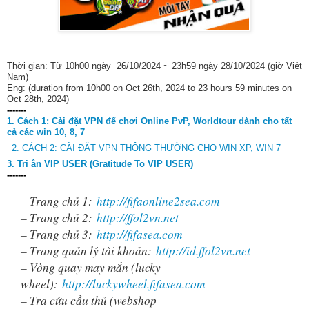
Thời gian: Từ 10h00 ngày 26/10/2024 ~ 23h59 ngày 28/10/2024 (giờ Việt
Nam)
Eng: (duration from 10h00 on Oct 26th, 2024 to 23 hours 59 minutes on
Oct 28th, 2024)
-------
1. Cách 1:
Cài đặt VPN để chơi Online PvP, Worldtour dành cho tất
cả các win 10, 8, 7
2. CÁCH 2: CÀI ĐẶT VPN THÔNG THƯỜNG CHO WIN XP, WIN 7
3. Tri ân VIP USER (Gratitude To VIP USER)
-------
– Trang chủ 1:
http://fifaonline2sea.com
– Trang chủ 2:
http://ffol2vn.net
– Trang chủ 3:
http://fifasea.com
– Trang quản lý tài khoản:
http://id.ffol2vn.net
– Vòng quay may mắn (lucky
wheel):
http://luckywheel.fifasea.com
– Tra cứu cầu thủ (webshop